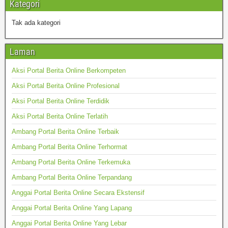
Kategori
Tak ada kategori
Laman
Aksi Portal Berita Online Berkompeten
Aksi Portal Berita Online Profesional
Aksi Portal Berita Online Terdidik
Aksi Portal Berita Online Terlatih
Ambang Portal Berita Online Terbaik
Ambang Portal Berita Online Terhormat
Ambang Portal Berita Online Terkemuka
Ambang Portal Berita Online Terpandang
Anggai Portal Berita Online Secara Ekstensif
Anggai Portal Berita Online Yang Lapang
Anggai Portal Berita Online Yang Lebar