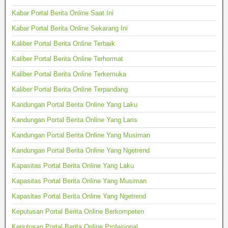
Kabar Portal Berita Online Saat Ini
Kabar Portal Berita Online Sekarang Ini
Kaliber Portal Berita Online Terbaik
Kaliber Portal Berita Online Terhormat
Kaliber Portal Berita Online Terkemuka
Kaliber Portal Berita Online Terpandang
Kandungan Portal Berita Online Yang Laku
Kandungan Portal Berita Online Yang Laris
Kandungan Portal Berita Online Yang Musiman
Kandungan Portal Berita Online Yang Ngetrend
Kapasitas Portal Berita Online Yang Laku
Kapasitas Portal Berita Online Yang Musiman
Kapasitas Portal Berita Online Yang Ngetrend
Keputusan Portal Berita Online Berkompeten
Keputusan Portal Berita Online Profesional