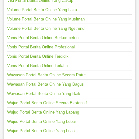
Visi Portal Berita Online Yang Cakap
Volume Portal Berita Online Yang Laku
Volume Portal Berita Online Yang Musiman
Volume Portal Berita Online Yang Ngetrend
Vonis Portal Berita Online Berkompeten
Vonis Portal Berita Online Profesional
Vonis Portal Berita Online Terdidik
Vonis Portal Berita Online Terlatih
Wawasan Portal Berita Online Secara Patut
Wawasan Portal Berita Online Yang Bagus
Wawasan Portal Berita Online Yang Baik
Wujud Portal Berita Online Secara Ekstensif
Wujud Portal Berita Online Yang Lapang
Wujud Portal Berita Online Yang Lebar
Wujud Portal Berita Online Yang Luas