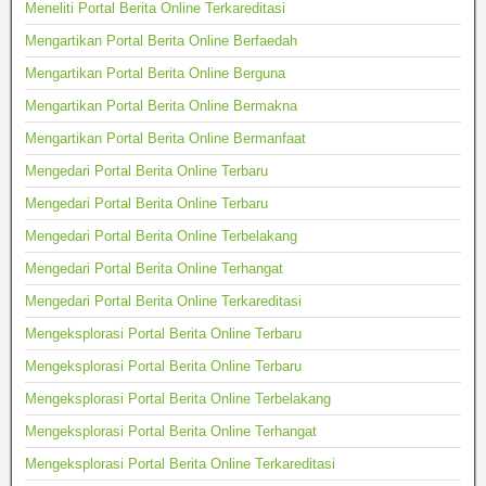
Meneliti Portal Berita Online Terkareditasi
Mengartikan Portal Berita Online Berfaedah
Mengartikan Portal Berita Online Berguna
Mengartikan Portal Berita Online Bermakna
Mengartikan Portal Berita Online Bermanfaat
Mengedari Portal Berita Online Terbaru
Mengedari Portal Berita Online Terbaru
Mengedari Portal Berita Online Terbelakang
Mengedari Portal Berita Online Terhangat
Mengedari Portal Berita Online Terkareditasi
Mengeksplorasi Portal Berita Online Terbaru
Mengeksplorasi Portal Berita Online Terbaru
Mengeksplorasi Portal Berita Online Terbelakang
Mengeksplorasi Portal Berita Online Terhangat
Mengeksplorasi Portal Berita Online Terkareditasi