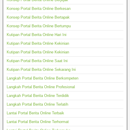
Konsep Portal Berita Online Berkesan
Konsep Portal Berita Online Bertapak
Konsep Portal Berita Online Bertumpu
Kutipan Portal Berita Online Hari Ini
Kutipan Portal Berita Online Kekinian
Kutipan Portal Berita Online Kekinian
Kutipan Portal Berita Online Saat Ini
Kutipan Portal Berita Online Sekarang Ini
Langkah Portal Berita Online Berkompeten
Langkah Portal Berita Online Profesional
Langkah Portal Berita Online Terdidik
Langkah Portal Berita Online Terlatih
Lantai Portal Berita Online Terbaik
Lantai Portal Berita Online Terhormat