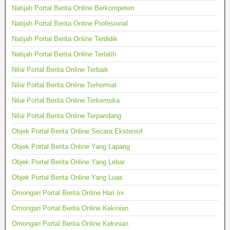
Natijah Portal Berita Online Berkompeten
Natijah Portal Berita Online Profesional
Natijah Portal Berita Online Terdidik
Natijah Portal Berita Online Terlatih
Nilai Portal Berita Online Terbaik
Nilai Portal Berita Online Terhormat
Nilai Portal Berita Online Terkemuka
Nilai Portal Berita Online Terpandang
Objek Portal Berita Online Secara Ekstensif
Objek Portal Berita Online Yang Lapang
Objek Portal Berita Online Yang Lebar
Objek Portal Berita Online Yang Luas
Omongan Portal Berita Online Hari Ini
Omongan Portal Berita Online Kekinian
Omongan Portal Berita Online Kekinian