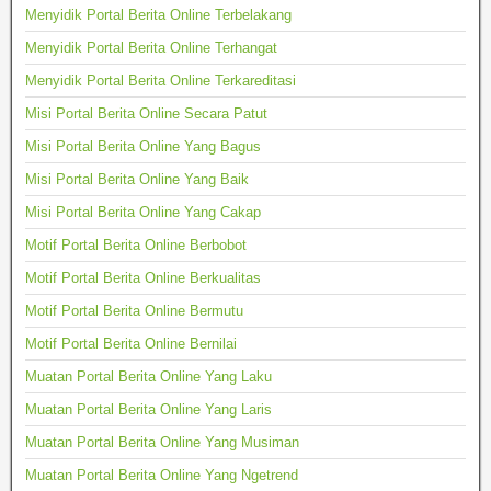
Menyidik Portal Berita Online Terbelakang
Menyidik Portal Berita Online Terhangat
Menyidik Portal Berita Online Terkareditasi
Misi Portal Berita Online Secara Patut
Misi Portal Berita Online Yang Bagus
Misi Portal Berita Online Yang Baik
Misi Portal Berita Online Yang Cakap
Motif Portal Berita Online Berbobot
Motif Portal Berita Online Berkualitas
Motif Portal Berita Online Bermutu
Motif Portal Berita Online Bernilai
Muatan Portal Berita Online Yang Laku
Muatan Portal Berita Online Yang Laris
Muatan Portal Berita Online Yang Musiman
Muatan Portal Berita Online Yang Ngetrend