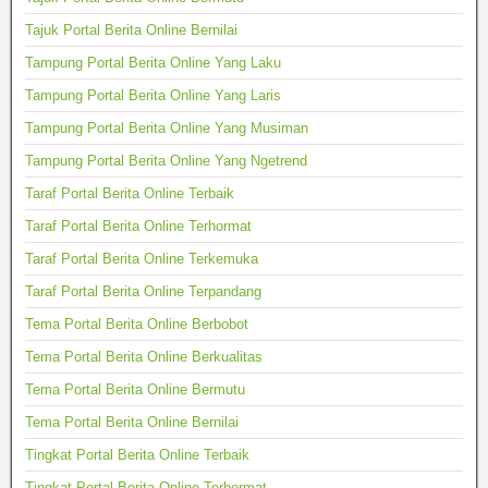
Tajuk Portal Berita Online Bernilai
Tampung Portal Berita Online Yang Laku
Tampung Portal Berita Online Yang Laris
Tampung Portal Berita Online Yang Musiman
Tampung Portal Berita Online Yang Ngetrend
Taraf Portal Berita Online Terbaik
Taraf Portal Berita Online Terhormat
Taraf Portal Berita Online Terkemuka
Taraf Portal Berita Online Terpandang
Tema Portal Berita Online Berbobot
Tema Portal Berita Online Berkualitas
Tema Portal Berita Online Bermutu
Tema Portal Berita Online Bernilai
Tingkat Portal Berita Online Terbaik
Tingkat Portal Berita Online Terhormat