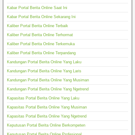
Kabar Portal Berita Online Saat Ini
Kabar Portal Berita Online Sekarang Ini
Kaliber Portal Berita Online Terbaik
Kaliber Portal Berita Online Terhormat
Kaliber Portal Berita Online Terkemuka
Kaliber Portal Berita Online Terpandang
Kandungan Portal Berita Online Yang Laku
Kandungan Portal Berita Online Yang Laris
Kandungan Portal Berita Online Yang Musiman
Kandungan Portal Berita Online Yang Ngetrend
Kapasitas Portal Berita Online Yang Laku
Kapasitas Portal Berita Online Yang Musiman
Kapasitas Portal Berita Online Yang Ngetrend
Keputusan Portal Berita Online Berkompeten
Keputusan Portal Berita Online Profesional