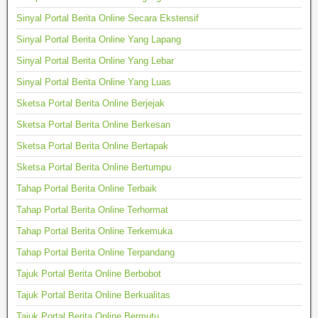
Sinyal Portal Berita Online Secara Ekstensif
Sinyal Portal Berita Online Yang Lapang
Sinyal Portal Berita Online Yang Lebar
Sinyal Portal Berita Online Yang Luas
Sketsa Portal Berita Online Berjejak
Sketsa Portal Berita Online Berkesan
Sketsa Portal Berita Online Bertapak
Sketsa Portal Berita Online Bertumpu
Tahap Portal Berita Online Terbaik
Tahap Portal Berita Online Terhormat
Tahap Portal Berita Online Terkemuka
Tahap Portal Berita Online Terpandang
Tajuk Portal Berita Online Berbobot
Tajuk Portal Berita Online Berkualitas
Tajuk Portal Berita Online Bermutu