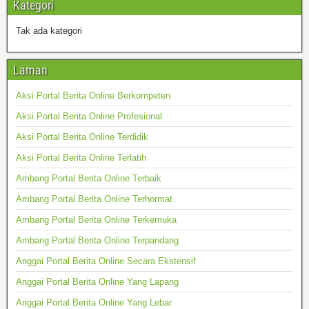
Kategori
Tak ada kategori
Laman
Aksi Portal Berita Online Berkompeten
Aksi Portal Berita Online Profesional
Aksi Portal Berita Online Terdidik
Aksi Portal Berita Online Terlatih
Ambang Portal Berita Online Terbaik
Ambang Portal Berita Online Terhormat
Ambang Portal Berita Online Terkemuka
Ambang Portal Berita Online Terpandang
Anggai Portal Berita Online Secara Ekstensif
Anggai Portal Berita Online Yang Lapang
Anggai Portal Berita Online Yang Lebar