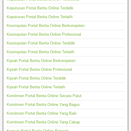
Keputusan Portal Berita Online Terdidik
Keputusan Portal Berita Online Terlatih
Kesimpulan Portal Berita Online Berkompeten
Kesimpulan Portal Berita Online Profesional
Kesimpulan Portal Berita Online Terdidik
Kesimpulan Portal Berita Online Terlatih
Kiprah Portal Berita Online Berkompeten
Kiprah Portal Berita Online Profesional
Kiprah Portal Berita Online Terdidik
Kiprah Portal Berita Online Terlatih
Komitmen Portal Berita Online Secara Patut
Komitmen Portal Berita Online Yang Bagus
Komitmen Portal Berita Online Yang Baik
Komitmen Portal Berita Online Yang Cakap
Konsep Portal Berita Online Berjejak