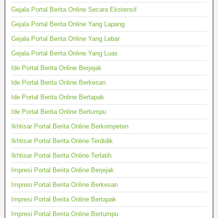
Gejala Portal Berita Online Secara Ekstensif
Gejala Portal Berita Online Yang Lapang
Gejala Portal Berita Online Yang Lebar
Gejala Portal Berita Online Yang Luas
Ide Portal Berita Online Berjejak
Ide Portal Berita Online Berkesan
Ide Portal Berita Online Bertapak
Ide Portal Berita Online Bertumpu
Ikhtisar Portal Berita Online Berkompeten
Ikhtisar Portal Berita Online Terdidik
Ikhtisar Portal Berita Online Terlatih
Impresi Portal Berita Online Berjejak
Impresi Portal Berita Online Berkesan
Impresi Portal Berita Online Bertapak
Impresi Portal Berita Online Bertumpu