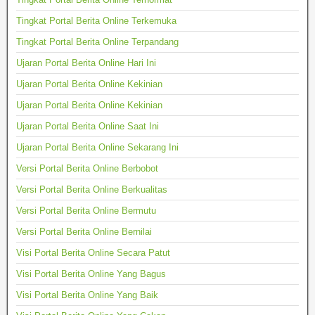
Tingkat Portal Berita Online Terkemuka
Tingkat Portal Berita Online Terpandang
Ujaran Portal Berita Online Hari Ini
Ujaran Portal Berita Online Kekinian
Ujaran Portal Berita Online Kekinian
Ujaran Portal Berita Online Saat Ini
Ujaran Portal Berita Online Sekarang Ini
Versi Portal Berita Online Berbobot
Versi Portal Berita Online Berkualitas
Versi Portal Berita Online Bermutu
Versi Portal Berita Online Bernilai
Visi Portal Berita Online Secara Patut
Visi Portal Berita Online Yang Bagus
Visi Portal Berita Online Yang Baik