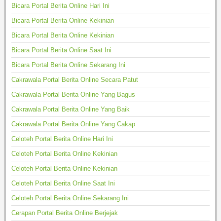
Bicara Portal Berita Online Hari Ini
Bicara Portal Berita Online Kekinian
Bicara Portal Berita Online Kekinian
Bicara Portal Berita Online Saat Ini
Bicara Portal Berita Online Sekarang Ini
Cakrawala Portal Berita Online Secara Patut
Cakrawala Portal Berita Online Yang Bagus
Cakrawala Portal Berita Online Yang Baik
Cakrawala Portal Berita Online Yang Cakap
Celoteh Portal Berita Online Hari Ini
Celoteh Portal Berita Online Kekinian
Celoteh Portal Berita Online Kekinian
Celoteh Portal Berita Online Saat Ini
Celoteh Portal Berita Online Sekarang Ini
Cerapan Portal Berita Online Berjejak