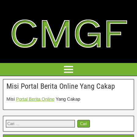
Misi Portal Berita Online Yang Cakap
Misi
Portal Berita Online
Yang Cakap