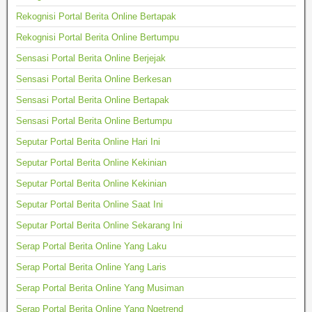
Rekognisi Portal Berita Online Bertapak
Rekognisi Portal Berita Online Bertumpu
Sensasi Portal Berita Online Berjejak
Sensasi Portal Berita Online Berkesan
Sensasi Portal Berita Online Bertapak
Sensasi Portal Berita Online Bertumpu
Seputar Portal Berita Online Hari Ini
Seputar Portal Berita Online Kekinian
Seputar Portal Berita Online Kekinian
Seputar Portal Berita Online Saat Ini
Seputar Portal Berita Online Sekarang Ini
Serap Portal Berita Online Yang Laku
Serap Portal Berita Online Yang Laris
Serap Portal Berita Online Yang Musiman
Serap Portal Berita Online Yang Ngetrend