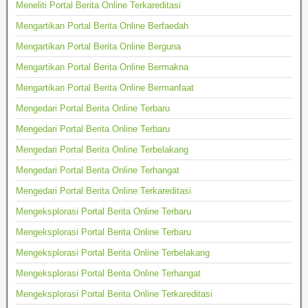
Meneliti Portal Berita Online Terkareditasi
Mengartikan Portal Berita Online Berfaedah
Mengartikan Portal Berita Online Berguna
Mengartikan Portal Berita Online Bermakna
Mengartikan Portal Berita Online Bermanfaat
Mengedari Portal Berita Online Terbaru
Mengedari Portal Berita Online Terbaru
Mengedari Portal Berita Online Terbelakang
Mengedari Portal Berita Online Terhangat
Mengedari Portal Berita Online Terkareditasi
Mengeksplorasi Portal Berita Online Terbaru
Mengeksplorasi Portal Berita Online Terbaru
Mengeksplorasi Portal Berita Online Terbelakang
Mengeksplorasi Portal Berita Online Terhangat
Mengeksplorasi Portal Berita Online Terkareditasi