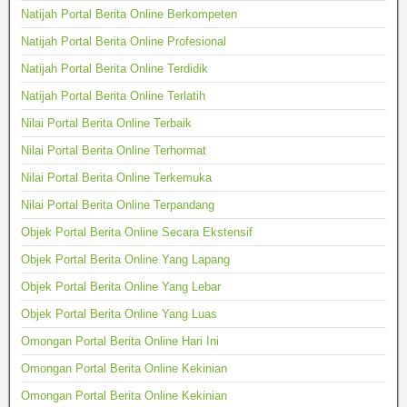
Natijah Portal Berita Online Berkompeten
Natijah Portal Berita Online Profesional
Natijah Portal Berita Online Terdidik
Natijah Portal Berita Online Terlatih
Nilai Portal Berita Online Terbaik
Nilai Portal Berita Online Terhormat
Nilai Portal Berita Online Terkemuka
Nilai Portal Berita Online Terpandang
Objek Portal Berita Online Secara Ekstensif
Objek Portal Berita Online Yang Lapang
Objek Portal Berita Online Yang Lebar
Objek Portal Berita Online Yang Luas
Omongan Portal Berita Online Hari Ini
Omongan Portal Berita Online Kekinian
Omongan Portal Berita Online Kekinian