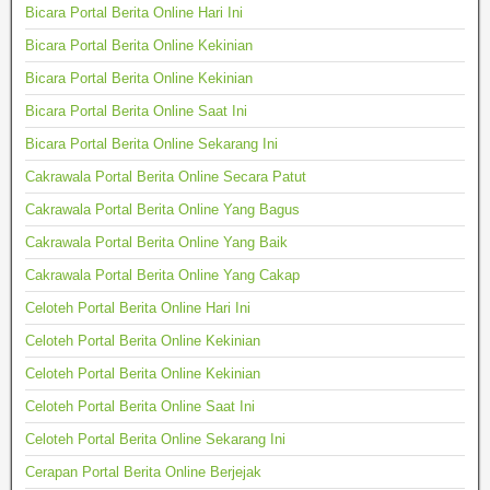
Bicara Portal Berita Online Hari Ini
Bicara Portal Berita Online Kekinian
Bicara Portal Berita Online Kekinian
Bicara Portal Berita Online Saat Ini
Bicara Portal Berita Online Sekarang Ini
Cakrawala Portal Berita Online Secara Patut
Cakrawala Portal Berita Online Yang Bagus
Cakrawala Portal Berita Online Yang Baik
Cakrawala Portal Berita Online Yang Cakap
Celoteh Portal Berita Online Hari Ini
Celoteh Portal Berita Online Kekinian
Celoteh Portal Berita Online Kekinian
Celoteh Portal Berita Online Saat Ini
Celoteh Portal Berita Online Sekarang Ini
Cerapan Portal Berita Online Berjejak