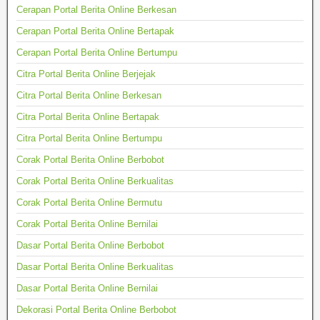
Cerapan Portal Berita Online Berkesan
Cerapan Portal Berita Online Bertapak
Cerapan Portal Berita Online Bertumpu
Citra Portal Berita Online Berjejak
Citra Portal Berita Online Berkesan
Citra Portal Berita Online Bertapak
Citra Portal Berita Online Bertumpu
Corak Portal Berita Online Berbobot
Corak Portal Berita Online Berkualitas
Corak Portal Berita Online Bermutu
Corak Portal Berita Online Bernilai
Dasar Portal Berita Online Berbobot
Dasar Portal Berita Online Berkualitas
Dasar Portal Berita Online Bernilai
Dekorasi Portal Berita Online Berbobot