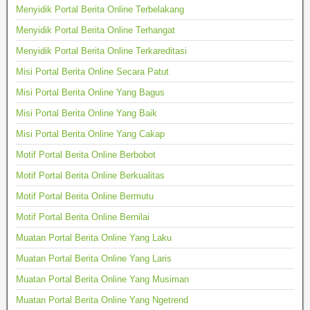
Menyidik Portal Berita Online Terbelakang
Menyidik Portal Berita Online Terhangat
Menyidik Portal Berita Online Terkareditasi
Misi Portal Berita Online Secara Patut
Misi Portal Berita Online Yang Bagus
Misi Portal Berita Online Yang Baik
Misi Portal Berita Online Yang Cakap
Motif Portal Berita Online Berbobot
Motif Portal Berita Online Berkualitas
Motif Portal Berita Online Bermutu
Motif Portal Berita Online Bernilai
Muatan Portal Berita Online Yang Laku
Muatan Portal Berita Online Yang Laris
Muatan Portal Berita Online Yang Musiman
Muatan Portal Berita Online Yang Ngetrend