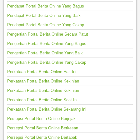
Pendapat Portal Berita Online Yang Bagus
Pendapat Portal Berita Online Yang Baik
Pendapat Portal Berita Online Yang Cakap
Pengertian Portal Berita Online Secara Patut
Pengertian Portal Berita Online Yang Bagus
Pengertian Portal Berita Online Yang Baik
Pengertian Portal Berita Online Yang Cakap
Perkataan Portal Berita Online Hari Ini
Perkataan Portal Berita Online Kekinian
Perkataan Portal Berita Online Kekinian
Perkataan Portal Berita Online Saat Ini
Perkataan Portal Berita Online Sekarang Ini
Persepsi Portal Berita Online Berjejak
Persepsi Portal Berita Online Berkesan
Persepsi Portal Berita Online Bertapak