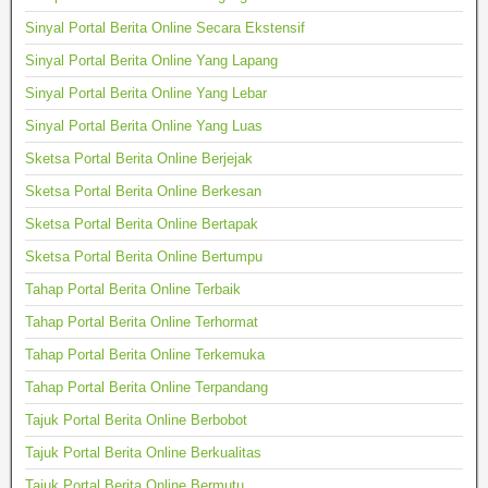
Sinyal Portal Berita Online Secara Ekstensif
Sinyal Portal Berita Online Yang Lapang
Sinyal Portal Berita Online Yang Lebar
Sinyal Portal Berita Online Yang Luas
Sketsa Portal Berita Online Berjejak
Sketsa Portal Berita Online Berkesan
Sketsa Portal Berita Online Bertapak
Sketsa Portal Berita Online Bertumpu
Tahap Portal Berita Online Terbaik
Tahap Portal Berita Online Terhormat
Tahap Portal Berita Online Terkemuka
Tahap Portal Berita Online Terpandang
Tajuk Portal Berita Online Berbobot
Tajuk Portal Berita Online Berkualitas
Tajuk Portal Berita Online Bermutu