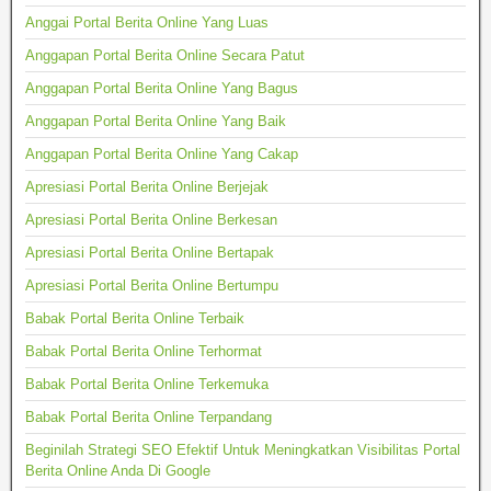
Anggai Portal Berita Online Yang Luas
Anggapan Portal Berita Online Secara Patut
Anggapan Portal Berita Online Yang Bagus
Anggapan Portal Berita Online Yang Baik
Anggapan Portal Berita Online Yang Cakap
Apresiasi Portal Berita Online Berjejak
Apresiasi Portal Berita Online Berkesan
Apresiasi Portal Berita Online Bertapak
Apresiasi Portal Berita Online Bertumpu
Babak Portal Berita Online Terbaik
Babak Portal Berita Online Terhormat
Babak Portal Berita Online Terkemuka
Babak Portal Berita Online Terpandang
Beginilah Strategi SEO Efektif Untuk Meningkatkan Visibilitas Portal
Berita Online Anda Di Google