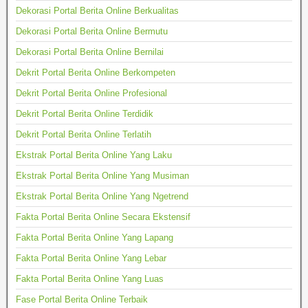
Dekorasi Portal Berita Online Berkualitas
Dekorasi Portal Berita Online Bermutu
Dekorasi Portal Berita Online Bernilai
Dekrit Portal Berita Online Berkompeten
Dekrit Portal Berita Online Profesional
Dekrit Portal Berita Online Terdidik
Dekrit Portal Berita Online Terlatih
Ekstrak Portal Berita Online Yang Laku
Ekstrak Portal Berita Online Yang Musiman
Ekstrak Portal Berita Online Yang Ngetrend
Fakta Portal Berita Online Secara Ekstensif
Fakta Portal Berita Online Yang Lapang
Fakta Portal Berita Online Yang Lebar
Fakta Portal Berita Online Yang Luas
Fase Portal Berita Online Terbaik