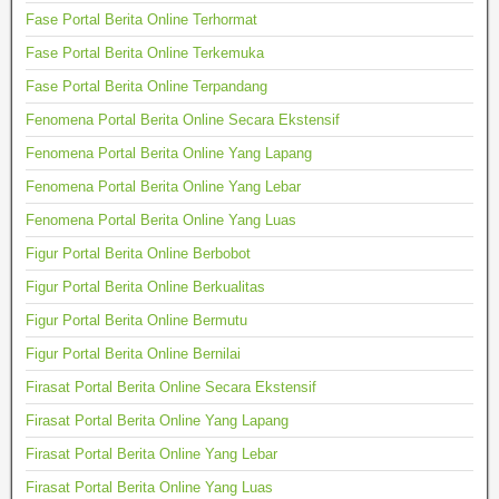
Fase Portal Berita Online Terhormat
Fase Portal Berita Online Terkemuka
Fase Portal Berita Online Terpandang
Fenomena Portal Berita Online Secara Ekstensif
Fenomena Portal Berita Online Yang Lapang
Fenomena Portal Berita Online Yang Lebar
Fenomena Portal Berita Online Yang Luas
Figur Portal Berita Online Berbobot
Figur Portal Berita Online Berkualitas
Figur Portal Berita Online Bermutu
Figur Portal Berita Online Bernilai
Firasat Portal Berita Online Secara Ekstensif
Firasat Portal Berita Online Yang Lapang
Firasat Portal Berita Online Yang Lebar
Firasat Portal Berita Online Yang Luas