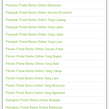
Persepsi Portal Berita Online Bertumpu
Petunjuk Portal Berita Online Secara Ekstensif
Petunjuk Portal Berita Online Yang Lapang
Petunjuk Portal Berita Online Yang Lebar
Petunjuk Portal Berita Online Yang Lebar
Petunjuk Portal Berita Online Yang Luas
Pikiran Portal Berita Online Secara Patut
Pikiran Portal Berita Online Yang Bagus
Pikiran Portal Berita Online Yang Baik
Pikiran Portal Berita Online Yang Cakap
Pokok Portal Berita Online Yang Laku
Pokok Portal Berita Online Yang Musiman
Pokok Portal Berita Online Yang Ngetrend
Rekognisi Portal Berita Online Berjejak
Rekognisi Portal Berita Online Berkesan