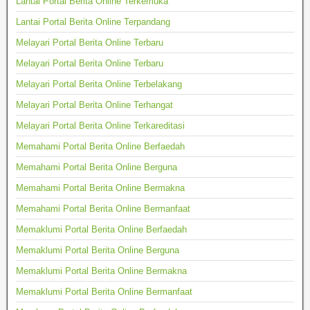
Lantai Portal Berita Online Terkemuka
Lantai Portal Berita Online Terpandang
Melayari Portal Berita Online Terbaru
Melayari Portal Berita Online Terbaru
Melayari Portal Berita Online Terbelakang
Melayari Portal Berita Online Terhangat
Melayari Portal Berita Online Terkareditasi
Memahami Portal Berita Online Berfaedah
Memahami Portal Berita Online Berguna
Memahami Portal Berita Online Bermakna
Memahami Portal Berita Online Bermanfaat
Memaklumi Portal Berita Online Berfaedah
Memaklumi Portal Berita Online Berguna
Memaklumi Portal Berita Online Bermakna
Memaklumi Portal Berita Online Bermanfaat