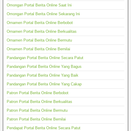
Omongan Portal Berita Online Saat Ini
Omongan Portal Berita Online Sekarang Ini
Ornamen Portal Berita Online Berbobot
Ornamen Portal Berita Online Berkualitas
Ornamen Portal Berita Online Bermutu
Ornamen Portal Berita Online Bernilai
Pandangan Portal Berita Online Secara Patut
Pandangan Portal Berita Online Yang Bagus
Pandangan Portal Berita Online Yang Baik
Pandangan Portal Berita Online Yang Cakap
Patron Portal Berita Online Berbobot
Patron Portal Berita Online Berkualitas
Patron Portal Berita Online Bermutu
Patron Portal Berita Online Bernilai
Pendapat Portal Berita Online Secara Patut