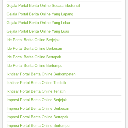
Gejala Portal Berita Online Secara Ekstensif
Gejala Portal Berita Online Yang Lapang
Gejala Portal Berita Online Yang Lebar
Gejala Portal Berita Online Yang Luas
Ide Portal Berita Online Berjejak
Ide Portal Berita Online Berkesan
Ide Portal Berita Online Bertapak
Ide Portal Berita Online Bertumpu
Ikhtisar Portal Berita Online Berkompeten
Ikhtisar Portal Berita Online Terdidik
Ikhtisar Portal Berita Online Terlatih
Impresi Portal Berita Online Berjejak
Impresi Portal Berita Online Berkesan
Impresi Portal Berita Online Bertapak
Impresi Portal Berita Online Bertumpu