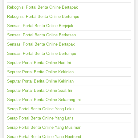
Rekognisi Portal Berita Online Bertapak
Rekognisi Portal Berita Online Bertumpu
Sensasi Portal Berita Online Berjejak
Sensasi Portal Berita Online Berkesan
Sensasi Portal Berita Online Bertapak
Sensasi Portal Berita Online Bertumpu
Seputar Portal Berita Online Hari Ini
Seputar Portal Berita Online Kekinian
Seputar Portal Berita Online Kekinian
Seputar Portal Berita Online Saat Ini
Seputar Portal Berita Online Sekarang Ini
Serap Portal Berita Online Yang Laku
Serap Portal Berita Online Yang Laris
Serap Portal Berita Online Yang Musiman
Serap Portal Berita Online Yang Ngetrend