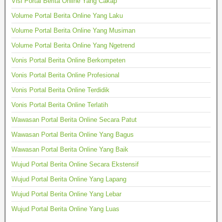
Visi Portal Berita Online Yang Cakap
Volume Portal Berita Online Yang Laku
Volume Portal Berita Online Yang Musiman
Volume Portal Berita Online Yang Ngetrend
Vonis Portal Berita Online Berkompeten
Vonis Portal Berita Online Profesional
Vonis Portal Berita Online Terdidik
Vonis Portal Berita Online Terlatih
Wawasan Portal Berita Online Secara Patut
Wawasan Portal Berita Online Yang Bagus
Wawasan Portal Berita Online Yang Baik
Wujud Portal Berita Online Secara Ekstensif
Wujud Portal Berita Online Yang Lapang
Wujud Portal Berita Online Yang Lebar
Wujud Portal Berita Online Yang Luas