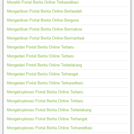
Meneliti Portal Berita Online Terkareditasi
Mengartikan Portal Berita Online Berfaedah
Mengartikan Portal Berita Online Berguna
Mengartikan Portal Berita Online Bermakna
Mengartikan Portal Berita Online Bermanfaat
Mengedari Portal Berita Online Terbaru
Mengedari Portal Berita Online Terbaru
Mengedari Portal Berita Online Terbelakang
Mengedari Portal Berita Online Terhangat
Mengedari Portal Berita Online Terkareditasi
Mengeksplorasi Portal Berita Online Terbaru
Mengeksplorasi Portal Berita Online Terbaru
Mengeksplorasi Portal Berita Online Terbelakang
Mengeksplorasi Portal Berita Online Terhangat
Mengeksplorasi Portal Berita Online Terkareditasi