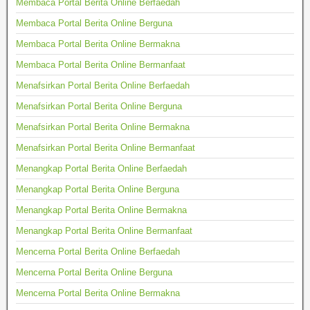
Membaca Portal Berita Online Berfaedah
Membaca Portal Berita Online Berguna
Membaca Portal Berita Online Bermakna
Membaca Portal Berita Online Bermanfaat
Menafsirkan Portal Berita Online Berfaedah
Menafsirkan Portal Berita Online Berguna
Menafsirkan Portal Berita Online Bermakna
Menafsirkan Portal Berita Online Bermanfaat
Menangkap Portal Berita Online Berfaedah
Menangkap Portal Berita Online Berguna
Menangkap Portal Berita Online Bermakna
Menangkap Portal Berita Online Bermanfaat
Mencerna Portal Berita Online Berfaedah
Mencerna Portal Berita Online Berguna
Mencerna Portal Berita Online Bermakna