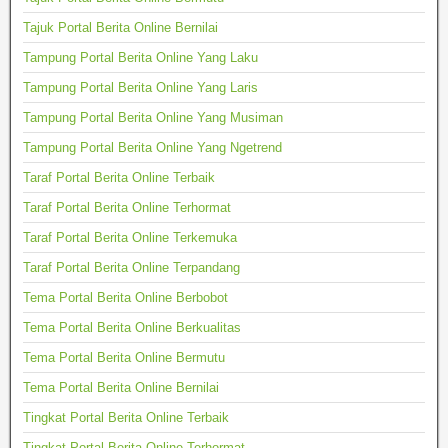
Tajuk Portal Berita Online Bernilai
Tampung Portal Berita Online Yang Laku
Tampung Portal Berita Online Yang Laris
Tampung Portal Berita Online Yang Musiman
Tampung Portal Berita Online Yang Ngetrend
Taraf Portal Berita Online Terbaik
Taraf Portal Berita Online Terhormat
Taraf Portal Berita Online Terkemuka
Taraf Portal Berita Online Terpandang
Tema Portal Berita Online Berbobot
Tema Portal Berita Online Berkualitas
Tema Portal Berita Online Bermutu
Tema Portal Berita Online Bernilai
Tingkat Portal Berita Online Terbaik
Tingkat Portal Berita Online Terhormat