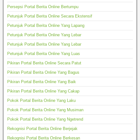
Persepsi Portal Berita Online Bertumpu
Petunjuk Portal Berita Online Secara Ekstensif
Petunjuk Portal Berita Online Yang Lapang
Petunjuk Portal Berita Online Yang Lebar
Petunjuk Portal Berita Online Yang Lebar
Petunjuk Portal Berita Online Yang Luas
Pikiran Portal Berita Online Secara Patut
Pikiran Portal Berita Online Yang Bagus
Pikiran Portal Berita Online Yang Baik
Pikiran Portal Berita Online Yang Cakap
Pokok Portal Berita Online Yang Laku
Pokok Portal Berita Online Yang Musiman
Pokok Portal Berita Online Yang Ngetrend
Rekognisi Portal Berita Online Berjejak
Rekognisi Portal Berita Online Berkesan