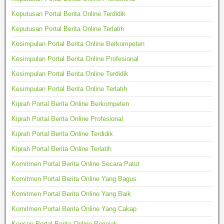
Keputusan Portal Berita Online Terdidik
Keputusan Portal Berita Online Terlatih
Kesimpulan Portal Berita Online Berkompeten
Kesimpulan Portal Berita Online Profesional
Kesimpulan Portal Berita Online Terdidik
Kesimpulan Portal Berita Online Terlatih
Kiprah Portal Berita Online Berkompeten
Kiprah Portal Berita Online Profesional
Kiprah Portal Berita Online Terdidik
Kiprah Portal Berita Online Terlatih
Komitmen Portal Berita Online Secara Patut
Komitmen Portal Berita Online Yang Bagus
Komitmen Portal Berita Online Yang Baik
Komitmen Portal Berita Online Yang Cakap
Konsep Portal Berita Online Berjejak