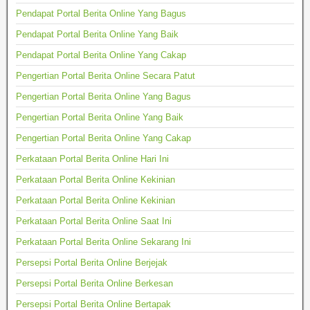
Pendapat Portal Berita Online Yang Bagus
Pendapat Portal Berita Online Yang Baik
Pendapat Portal Berita Online Yang Cakap
Pengertian Portal Berita Online Secara Patut
Pengertian Portal Berita Online Yang Bagus
Pengertian Portal Berita Online Yang Baik
Pengertian Portal Berita Online Yang Cakap
Perkataan Portal Berita Online Hari Ini
Perkataan Portal Berita Online Kekinian
Perkataan Portal Berita Online Kekinian
Perkataan Portal Berita Online Saat Ini
Perkataan Portal Berita Online Sekarang Ini
Persepsi Portal Berita Online Berjejak
Persepsi Portal Berita Online Berkesan
Persepsi Portal Berita Online Bertapak