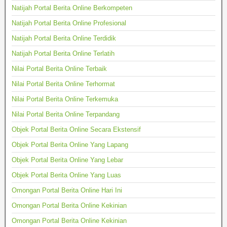
Natijah Portal Berita Online Berkompeten
Natijah Portal Berita Online Profesional
Natijah Portal Berita Online Terdidik
Natijah Portal Berita Online Terlatih
Nilai Portal Berita Online Terbaik
Nilai Portal Berita Online Terhormat
Nilai Portal Berita Online Terkemuka
Nilai Portal Berita Online Terpandang
Objek Portal Berita Online Secara Ekstensif
Objek Portal Berita Online Yang Lapang
Objek Portal Berita Online Yang Lebar
Objek Portal Berita Online Yang Luas
Omongan Portal Berita Online Hari Ini
Omongan Portal Berita Online Kekinian
Omongan Portal Berita Online Kekinian