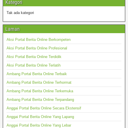
Kategori
Tak ada kategori
Laman
Aksi Portal Berita Online Berkompeten
Aksi Portal Berita Online Profesional
Aksi Portal Berita Online Terdidik
Aksi Portal Berita Online Terlatih
Ambang Portal Berita Online Terbaik
Ambang Portal Berita Online Terhormat
Ambang Portal Berita Online Terkemuka
Ambang Portal Berita Online Terpandang
Anggai Portal Berita Online Secara Ekstensif
Anggai Portal Berita Online Yang Lapang
Anggai Portal Berita Online Yang Lebar