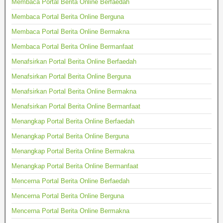
Membaca Portal Berita Online Berfaedah
Membaca Portal Berita Online Berguna
Membaca Portal Berita Online Bermakna
Membaca Portal Berita Online Bermanfaat
Menafsirkan Portal Berita Online Berfaedah
Menafsirkan Portal Berita Online Berguna
Menafsirkan Portal Berita Online Bermakna
Menafsirkan Portal Berita Online Bermanfaat
Menangkap Portal Berita Online Berfaedah
Menangkap Portal Berita Online Berguna
Menangkap Portal Berita Online Bermakna
Menangkap Portal Berita Online Bermanfaat
Mencerna Portal Berita Online Berfaedah
Mencerna Portal Berita Online Berguna
Mencerna Portal Berita Online Bermakna