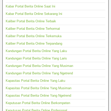
Kabar Portal Berita Online Saat Ini
Kabar Portal Berita Online Sekarang Ini
Kaliber Portal Berita Online Terbaik
Kaliber Portal Berita Online Terhormat
Kaliber Portal Berita Online Terkemuka
Kaliber Portal Berita Online Terpandang
Kandungan Portal Berita Online Yang Laku
Kandungan Portal Berita Online Yang Laris
Kandungan Portal Berita Online Yang Musiman
Kandungan Portal Berita Online Yang Ngetrend
Kapasitas Portal Berita Online Yang Laku
Kapasitas Portal Berita Online Yang Musiman
Kapasitas Portal Berita Online Yang Ngetrend
Keputusan Portal Berita Online Berkompeten
Keputusan Portal Berita Online Profesional