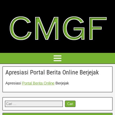
Apresiasi Portal Berita Online Berjejak
Apresiasi
Portal Berita Online
Berjejak