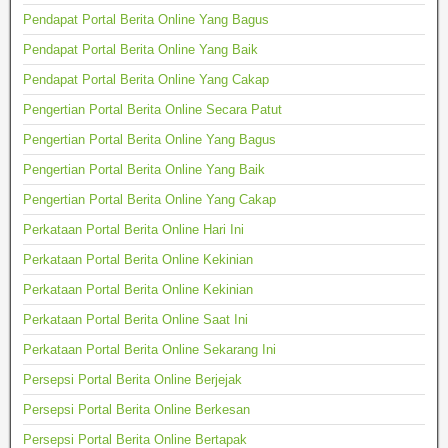
Pendapat Portal Berita Online Yang Bagus
Pendapat Portal Berita Online Yang Baik
Pendapat Portal Berita Online Yang Cakap
Pengertian Portal Berita Online Secara Patut
Pengertian Portal Berita Online Yang Bagus
Pengertian Portal Berita Online Yang Baik
Pengertian Portal Berita Online Yang Cakap
Perkataan Portal Berita Online Hari Ini
Perkataan Portal Berita Online Kekinian
Perkataan Portal Berita Online Kekinian
Perkataan Portal Berita Online Saat Ini
Perkataan Portal Berita Online Sekarang Ini
Persepsi Portal Berita Online Berjejak
Persepsi Portal Berita Online Berkesan
Persepsi Portal Berita Online Bertapak