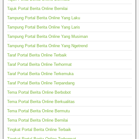
Tajuk Portal Berita Online Bernilai
Tampung Portal Berita Online Yang Laku
Tampung Portal Berita Online Yang Laris
Tampung Portal Berita Online Yang Musiman
Tampung Portal Berita Online Yang Ngetrend
Taraf Portal Berita Online Terbaik
Taraf Portal Berita Online Terhormat
Taraf Portal Berita Online Terkemuka
Taraf Portal Berita Online Terpandang
Tema Portal Berita Online Berbobot
Tema Portal Berita Online Berkualitas
Tema Portal Berita Online Bermutu
Tema Portal Berita Online Bernilai
Tingkat Portal Berita Online Terbaik
Tingkat Portal Berita Online Terhormat