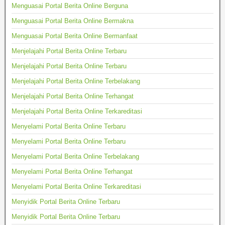
Menguasai Portal Berita Online Berguna
Menguasai Portal Berita Online Bermakna
Menguasai Portal Berita Online Bermanfaat
Menjelajahi Portal Berita Online Terbaru
Menjelajahi Portal Berita Online Terbaru
Menjelajahi Portal Berita Online Terbelakang
Menjelajahi Portal Berita Online Terhangat
Menjelajahi Portal Berita Online Terkareditasi
Menyelami Portal Berita Online Terbaru
Menyelami Portal Berita Online Terbaru
Menyelami Portal Berita Online Terbelakang
Menyelami Portal Berita Online Terhangat
Menyelami Portal Berita Online Terkareditasi
Menyidik Portal Berita Online Terbaru
Menyidik Portal Berita Online Terbaru