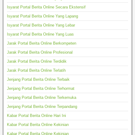
Isyarat Portal Berita Online Secara Ekstensif
Isyarat Portal Berita Online Yang Lapang
Isyarat Portal Berita Online Yang Lebar
Isyarat Portal Berita Online Yang Luas
Jarak Portal Berita Online Berkompeten
Jarak Portal Berita Online Profesional
Jarak Portal Berita Online Terdidik
Jarak Portal Berita Online Terlatih
Jenjang Portal Berita Online Terbaik
Jenjang Portal Berita Online Terhormat
Jenjang Portal Berita Online Terkemuka
Jenjang Portal Berita Online Terpandang
Kabar Portal Berita Online Hari Ini
Kabar Portal Berita Online Kekinian
Kabar Portal Berita Online Kekinian