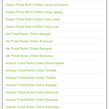
Gejala Portal Berita Online Secara Ekstensif
Gejala Portal Berita Online Yang Lapang
Gejala Portal Berita Online Yang Lebar
Gejala Portal Berita Online Yang Luas
Ide Portal Berita Online Berjejak
Ide Portal Berita Online Berkesan
Ide Portal Berita Online Bertapak
Ide Portal Berita Online Bertumpu
Ikhtisar Portal Berita Online Berkompeten
Ikhtisar Portal Berita Online Terdidik
Ikhtisar Portal Berita Online Terlatih
Impresi Portal Berita Online Berjejak
Impresi Portal Berita Online Berkesan
Impresi Portal Berita Online Bertapak
Impresi Portal Berita Online Bertumpu