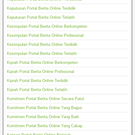
Keputusan Portal Berita Online Terdidik
Keputusan Portal Berita Online Terlatih
Kesimpulan Portal Berita Online Berkompeten
Kesimpulan Portal Berita Online Profesional
Kesimpulan Portal Berita Online Terdidik
Kesimpulan Portal Berita Online Terlatih
Kiprah Portal Berita Online Berkompeten
Kiprah Portal Berita Online Profesional
Kiprah Portal Berita Online Terdidik
Kiprah Portal Berita Online Terlatih
Komitmen Portal Berita Online Secara Patut
Komitmen Portal Berita Online Yang Bagus
Komitmen Portal Berita Online Yang Baik
Komitmen Portal Berita Online Yang Cakap
Konsep Portal Berita Online Berjejak