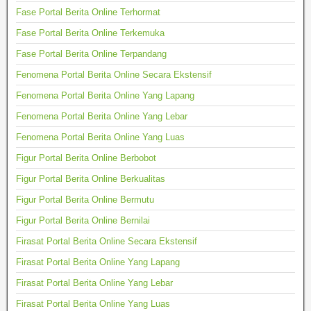
Fase Portal Berita Online Terhormat
Fase Portal Berita Online Terkemuka
Fase Portal Berita Online Terpandang
Fenomena Portal Berita Online Secara Ekstensif
Fenomena Portal Berita Online Yang Lapang
Fenomena Portal Berita Online Yang Lebar
Fenomena Portal Berita Online Yang Luas
Figur Portal Berita Online Berbobot
Figur Portal Berita Online Berkualitas
Figur Portal Berita Online Bermutu
Figur Portal Berita Online Bernilai
Firasat Portal Berita Online Secara Ekstensif
Firasat Portal Berita Online Yang Lapang
Firasat Portal Berita Online Yang Lebar
Firasat Portal Berita Online Yang Luas