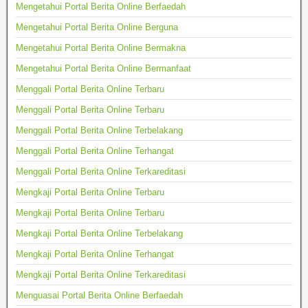
Mengetahui Portal Berita Online Berfaedah
Mengetahui Portal Berita Online Berguna
Mengetahui Portal Berita Online Bermakna
Mengetahui Portal Berita Online Bermanfaat
Menggali Portal Berita Online Terbaru
Menggali Portal Berita Online Terbaru
Menggali Portal Berita Online Terbelakang
Menggali Portal Berita Online Terhangat
Menggali Portal Berita Online Terkareditasi
Mengkaji Portal Berita Online Terbaru
Mengkaji Portal Berita Online Terbaru
Mengkaji Portal Berita Online Terbelakang
Mengkaji Portal Berita Online Terhangat
Mengkaji Portal Berita Online Terkareditasi
Menguasai Portal Berita Online Berfaedah