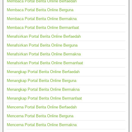
Membaca Portal Berita Online Berfaedah
Membaca Portal Berita Online Berguna
Membaca Portal Berita Online Bermakna
Membaca Portal Berita Online Bermanfaat
Menafsirkan Portal Berita Online Berfaedah
Menafsirkan Portal Berita Online Berguna
Menafsirkan Portal Berita Online Bermakna
Menafsirkan Portal Berita Online Bermanfaat
Menangkap Portal Berita Online Berfaedah
Menangkap Portal Berita Online Berguna
Menangkap Portal Berita Online Bermakna
Menangkap Portal Berita Online Bermanfaat
Mencerna Portal Berita Online Berfaedah
Mencerna Portal Berita Online Berguna
Mencerna Portal Berita Online Bermakna