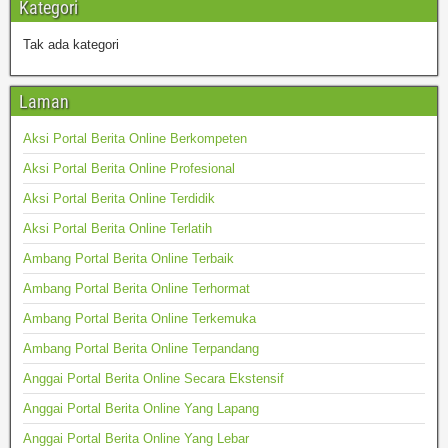
Kategori
Tak ada kategori
Laman
Aksi Portal Berita Online Berkompeten
Aksi Portal Berita Online Profesional
Aksi Portal Berita Online Terdidik
Aksi Portal Berita Online Terlatih
Ambang Portal Berita Online Terbaik
Ambang Portal Berita Online Terhormat
Ambang Portal Berita Online Terkemuka
Ambang Portal Berita Online Terpandang
Anggai Portal Berita Online Secara Ekstensif
Anggai Portal Berita Online Yang Lapang
Anggai Portal Berita Online Yang Lebar