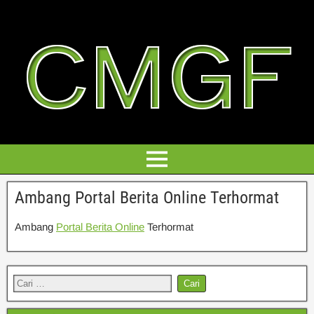
Ambang Portal Berita Online Terhormat
Ambang
Portal Berita Online
Terhormat