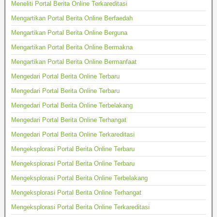
Meneliti Portal Berita Online Terkareditasi
Mengartikan Portal Berita Online Berfaedah
Mengartikan Portal Berita Online Berguna
Mengartikan Portal Berita Online Bermakna
Mengartikan Portal Berita Online Bermanfaat
Mengedari Portal Berita Online Terbaru
Mengedari Portal Berita Online Terbaru
Mengedari Portal Berita Online Terbelakang
Mengedari Portal Berita Online Terhangat
Mengedari Portal Berita Online Terkareditasi
Mengeksplorasi Portal Berita Online Terbaru
Mengeksplorasi Portal Berita Online Terbaru
Mengeksplorasi Portal Berita Online Terbelakang
Mengeksplorasi Portal Berita Online Terhangat
Mengeksplorasi Portal Berita Online Terkareditasi