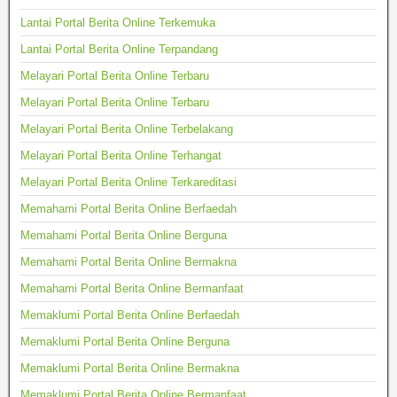
Lantai Portal Berita Online Terkemuka
Lantai Portal Berita Online Terpandang
Melayari Portal Berita Online Terbaru
Melayari Portal Berita Online Terbaru
Melayari Portal Berita Online Terbelakang
Melayari Portal Berita Online Terhangat
Melayari Portal Berita Online Terkareditasi
Memahami Portal Berita Online Berfaedah
Memahami Portal Berita Online Berguna
Memahami Portal Berita Online Bermakna
Memahami Portal Berita Online Bermanfaat
Memaklumi Portal Berita Online Berfaedah
Memaklumi Portal Berita Online Berguna
Memaklumi Portal Berita Online Bermakna
Memaklumi Portal Berita Online Bermanfaat