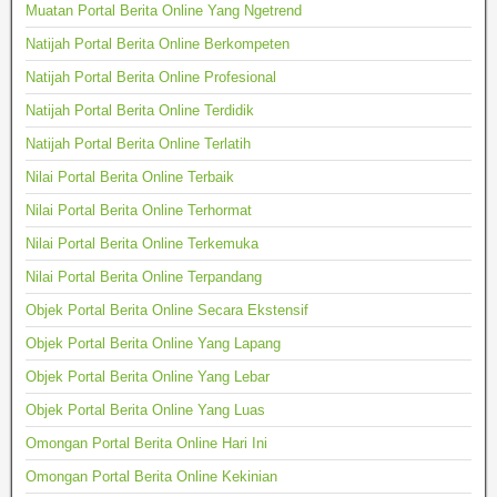
Muatan Portal Berita Online Yang Ngetrend
Natijah Portal Berita Online Berkompeten
Natijah Portal Berita Online Profesional
Natijah Portal Berita Online Terdidik
Natijah Portal Berita Online Terlatih
Nilai Portal Berita Online Terbaik
Nilai Portal Berita Online Terhormat
Nilai Portal Berita Online Terkemuka
Nilai Portal Berita Online Terpandang
Objek Portal Berita Online Secara Ekstensif
Objek Portal Berita Online Yang Lapang
Objek Portal Berita Online Yang Lebar
Objek Portal Berita Online Yang Luas
Omongan Portal Berita Online Hari Ini
Omongan Portal Berita Online Kekinian