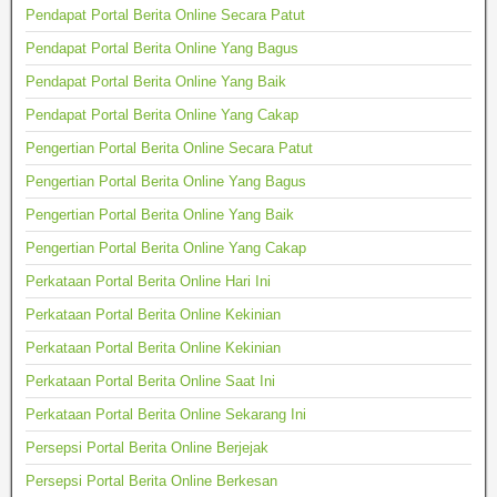
Pendapat Portal Berita Online Secara Patut
Pendapat Portal Berita Online Yang Bagus
Pendapat Portal Berita Online Yang Baik
Pendapat Portal Berita Online Yang Cakap
Pengertian Portal Berita Online Secara Patut
Pengertian Portal Berita Online Yang Bagus
Pengertian Portal Berita Online Yang Baik
Pengertian Portal Berita Online Yang Cakap
Perkataan Portal Berita Online Hari Ini
Perkataan Portal Berita Online Kekinian
Perkataan Portal Berita Online Kekinian
Perkataan Portal Berita Online Saat Ini
Perkataan Portal Berita Online Sekarang Ini
Persepsi Portal Berita Online Berjejak
Persepsi Portal Berita Online Berkesan