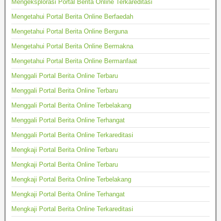
Mengeksplorasi Portal Berita Online Terkareditasi
Mengetahui Portal Berita Online Berfaedah
Mengetahui Portal Berita Online Berguna
Mengetahui Portal Berita Online Bermakna
Mengetahui Portal Berita Online Bermanfaat
Menggali Portal Berita Online Terbaru
Menggali Portal Berita Online Terbaru
Menggali Portal Berita Online Terbelakang
Menggali Portal Berita Online Terhangat
Menggali Portal Berita Online Terkareditasi
Mengkaji Portal Berita Online Terbaru
Mengkaji Portal Berita Online Terbaru
Mengkaji Portal Berita Online Terbelakang
Mengkaji Portal Berita Online Terhangat
Mengkaji Portal Berita Online Terkareditasi