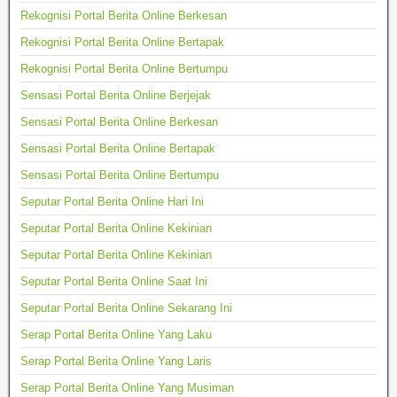
Rekognisi Portal Berita Online Berkesan
Rekognisi Portal Berita Online Bertapak
Rekognisi Portal Berita Online Bertumpu
Sensasi Portal Berita Online Berjejak
Sensasi Portal Berita Online Berkesan
Sensasi Portal Berita Online Bertapak
Sensasi Portal Berita Online Bertumpu
Seputar Portal Berita Online Hari Ini
Seputar Portal Berita Online Kekinian
Seputar Portal Berita Online Kekinian
Seputar Portal Berita Online Saat Ini
Seputar Portal Berita Online Sekarang Ini
Serap Portal Berita Online Yang Laku
Serap Portal Berita Online Yang Laris
Serap Portal Berita Online Yang Musiman