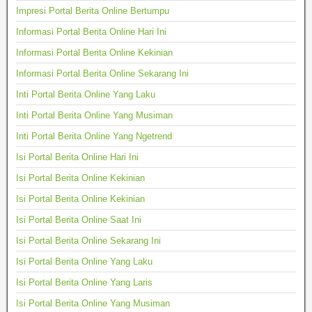
Impresi Portal Berita Online Bertumpu
Informasi Portal Berita Online Hari Ini
Informasi Portal Berita Online Kekinian
Informasi Portal Berita Online Sekarang Ini
Inti Portal Berita Online Yang Laku
Inti Portal Berita Online Yang Musiman
Inti Portal Berita Online Yang Ngetrend
Isi Portal Berita Online Hari Ini
Isi Portal Berita Online Kekinian
Isi Portal Berita Online Kekinian
Isi Portal Berita Online Saat Ini
Isi Portal Berita Online Sekarang Ini
Isi Portal Berita Online Yang Laku
Isi Portal Berita Online Yang Laris
Isi Portal Berita Online Yang Musiman