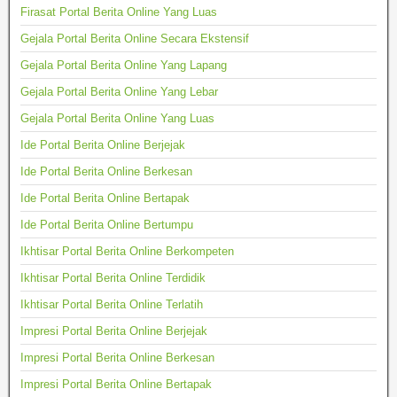
Firasat Portal Berita Online Yang Luas
Gejala Portal Berita Online Secara Ekstensif
Gejala Portal Berita Online Yang Lapang
Gejala Portal Berita Online Yang Lebar
Gejala Portal Berita Online Yang Luas
Ide Portal Berita Online Berjejak
Ide Portal Berita Online Berkesan
Ide Portal Berita Online Bertapak
Ide Portal Berita Online Bertumpu
Ikhtisar Portal Berita Online Berkompeten
Ikhtisar Portal Berita Online Terdidik
Ikhtisar Portal Berita Online Terlatih
Impresi Portal Berita Online Berjejak
Impresi Portal Berita Online Berkesan
Impresi Portal Berita Online Bertapak