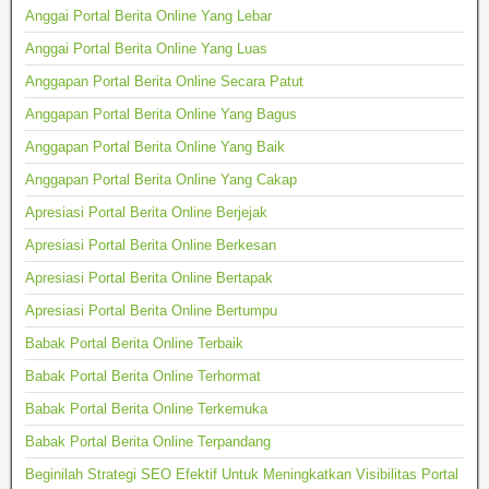
Anggai Portal Berita Online Yang Lebar
Anggai Portal Berita Online Yang Luas
Anggapan Portal Berita Online Secara Patut
Anggapan Portal Berita Online Yang Bagus
Anggapan Portal Berita Online Yang Baik
Anggapan Portal Berita Online Yang Cakap
Apresiasi Portal Berita Online Berjejak
Apresiasi Portal Berita Online Berkesan
Apresiasi Portal Berita Online Bertapak
Apresiasi Portal Berita Online Bertumpu
Babak Portal Berita Online Terbaik
Babak Portal Berita Online Terhormat
Babak Portal Berita Online Terkemuka
Babak Portal Berita Online Terpandang
Beginilah Strategi SEO Efektif Untuk Meningkatkan Visibilitas Portal