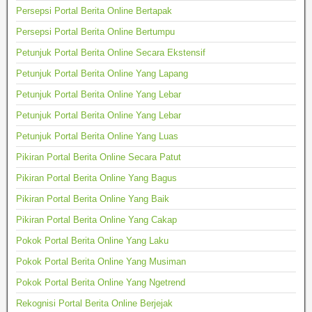
Persepsi Portal Berita Online Bertapak
Persepsi Portal Berita Online Bertumpu
Petunjuk Portal Berita Online Secara Ekstensif
Petunjuk Portal Berita Online Yang Lapang
Petunjuk Portal Berita Online Yang Lebar
Petunjuk Portal Berita Online Yang Lebar
Petunjuk Portal Berita Online Yang Luas
Pikiran Portal Berita Online Secara Patut
Pikiran Portal Berita Online Yang Bagus
Pikiran Portal Berita Online Yang Baik
Pikiran Portal Berita Online Yang Cakap
Pokok Portal Berita Online Yang Laku
Pokok Portal Berita Online Yang Musiman
Pokok Portal Berita Online Yang Ngetrend
Rekognisi Portal Berita Online Berjejak