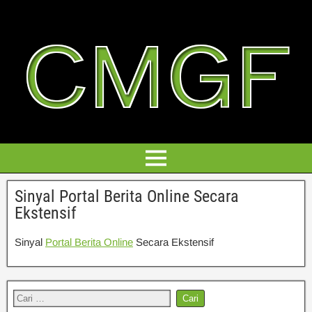
Sinyal Portal Berita Online Secara
Ekstensif
Sinyal
Portal Berita Online
Secara Ekstensif