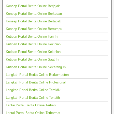
Konsep Portal Berita Online Berjejak
Konsep Portal Berita Online Berkesan
Konsep Portal Berita Online Bertapak
Konsep Portal Berita Online Bertumpu
Kutipan Portal Berita Online Hari Ini
Kutipan Portal Berita Online Kekinian
Kutipan Portal Berita Online Kekinian
Kutipan Portal Berita Online Saat Ini
Kutipan Portal Berita Online Sekarang Ini
Langkah Portal Berita Online Berkompeten
Langkah Portal Berita Online Profesional
Langkah Portal Berita Online Terdidik
Langkah Portal Berita Online Terlatih
Lantai Portal Berita Online Terbaik
Lantai Portal Berita Online Terhormat