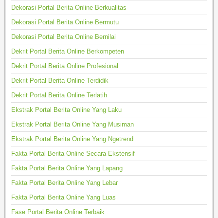
Dekorasi Portal Berita Online Berkualitas
Dekorasi Portal Berita Online Bermutu
Dekorasi Portal Berita Online Bernilai
Dekrit Portal Berita Online Berkompeten
Dekrit Portal Berita Online Profesional
Dekrit Portal Berita Online Terdidik
Dekrit Portal Berita Online Terlatih
Ekstrak Portal Berita Online Yang Laku
Ekstrak Portal Berita Online Yang Musiman
Ekstrak Portal Berita Online Yang Ngetrend
Fakta Portal Berita Online Secara Ekstensif
Fakta Portal Berita Online Yang Lapang
Fakta Portal Berita Online Yang Lebar
Fakta Portal Berita Online Yang Luas
Fase Portal Berita Online Terbaik