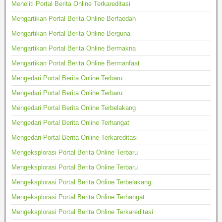
Meneliti Portal Berita Online Terkareditasi
Mengartikan Portal Berita Online Berfaedah
Mengartikan Portal Berita Online Berguna
Mengartikan Portal Berita Online Bermakna
Mengartikan Portal Berita Online Bermanfaat
Mengedari Portal Berita Online Terbaru
Mengedari Portal Berita Online Terbaru
Mengedari Portal Berita Online Terbelakang
Mengedari Portal Berita Online Terhangat
Mengedari Portal Berita Online Terkareditasi
Mengeksplorasi Portal Berita Online Terbaru
Mengeksplorasi Portal Berita Online Terbaru
Mengeksplorasi Portal Berita Online Terbelakang
Mengeksplorasi Portal Berita Online Terhangat
Mengeksplorasi Portal Berita Online Terkareditasi