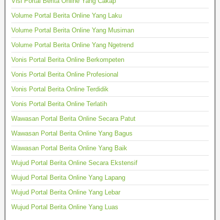
Visi Portal Berita Online Yang Cakap
Volume Portal Berita Online Yang Laku
Volume Portal Berita Online Yang Musiman
Volume Portal Berita Online Yang Ngetrend
Vonis Portal Berita Online Berkompeten
Vonis Portal Berita Online Profesional
Vonis Portal Berita Online Terdidik
Vonis Portal Berita Online Terlatih
Wawasan Portal Berita Online Secara Patut
Wawasan Portal Berita Online Yang Bagus
Wawasan Portal Berita Online Yang Baik
Wujud Portal Berita Online Secara Ekstensif
Wujud Portal Berita Online Yang Lapang
Wujud Portal Berita Online Yang Lebar
Wujud Portal Berita Online Yang Luas