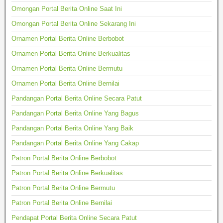
Omongan Portal Berita Online Saat Ini
Omongan Portal Berita Online Sekarang Ini
Ornamen Portal Berita Online Berbobot
Ornamen Portal Berita Online Berkualitas
Ornamen Portal Berita Online Bermutu
Ornamen Portal Berita Online Bernilai
Pandangan Portal Berita Online Secara Patut
Pandangan Portal Berita Online Yang Bagus
Pandangan Portal Berita Online Yang Baik
Pandangan Portal Berita Online Yang Cakap
Patron Portal Berita Online Berbobot
Patron Portal Berita Online Berkualitas
Patron Portal Berita Online Bermutu
Patron Portal Berita Online Bernilai
Pendapat Portal Berita Online Secara Patut