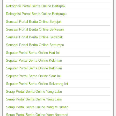
Rekognisi Portal Berita Online Bertapak
Rekognisi Portal Berita Online Bertumpu
Sensasi Portal Berita Online Berjejak
Sensasi Portal Berita Online Berkesan
Sensasi Portal Berita Online Bertapak
Sensasi Portal Berita Online Bertumpu
Seputar Portal Berita Online Hari Ini
Seputar Portal Berita Online Kekinian
Seputar Portal Berita Online Kekinian
Seputar Portal Berita Online Saat Ini
Seputar Portal Berita Online Sekarang Ini
Serap Portal Berita Online Yang Laku
Serap Portal Berita Online Yang Laris
Serap Portal Berita Online Yang Musiman
Serap Portal Berita Online Yang Ngetrend