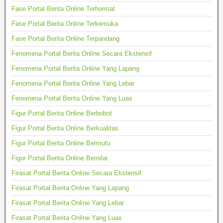
Fase Portal Berita Online Terhormat
Fase Portal Berita Online Terkemuka
Fase Portal Berita Online Terpandang
Fenomena Portal Berita Online Secara Ekstensif
Fenomena Portal Berita Online Yang Lapang
Fenomena Portal Berita Online Yang Lebar
Fenomena Portal Berita Online Yang Luas
Figur Portal Berita Online Berbobot
Figur Portal Berita Online Berkualitas
Figur Portal Berita Online Bermutu
Figur Portal Berita Online Bernilai
Firasat Portal Berita Online Secara Ekstensif
Firasat Portal Berita Online Yang Lapang
Firasat Portal Berita Online Yang Lebar
Firasat Portal Berita Online Yang Luas