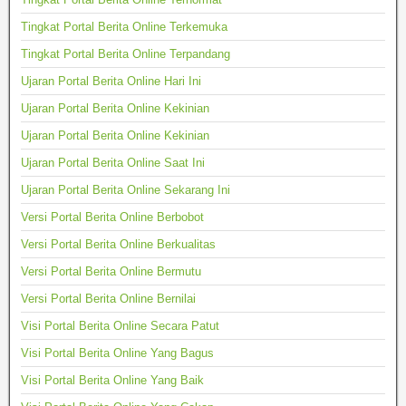
Tingkat Portal Berita Online Terkemuka
Tingkat Portal Berita Online Terpandang
Ujaran Portal Berita Online Hari Ini
Ujaran Portal Berita Online Kekinian
Ujaran Portal Berita Online Kekinian
Ujaran Portal Berita Online Saat Ini
Ujaran Portal Berita Online Sekarang Ini
Versi Portal Berita Online Berbobot
Versi Portal Berita Online Berkualitas
Versi Portal Berita Online Bermutu
Versi Portal Berita Online Bernilai
Visi Portal Berita Online Secara Patut
Visi Portal Berita Online Yang Bagus
Visi Portal Berita Online Yang Baik