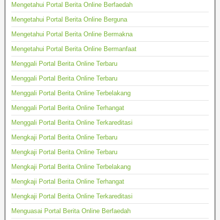
Mengetahui Portal Berita Online Berfaedah
Mengetahui Portal Berita Online Berguna
Mengetahui Portal Berita Online Bermakna
Mengetahui Portal Berita Online Bermanfaat
Menggali Portal Berita Online Terbaru
Menggali Portal Berita Online Terbaru
Menggali Portal Berita Online Terbelakang
Menggali Portal Berita Online Terhangat
Menggali Portal Berita Online Terkareditasi
Mengkaji Portal Berita Online Terbaru
Mengkaji Portal Berita Online Terbaru
Mengkaji Portal Berita Online Terbelakang
Mengkaji Portal Berita Online Terhangat
Mengkaji Portal Berita Online Terkareditasi
Menguasai Portal Berita Online Berfaedah