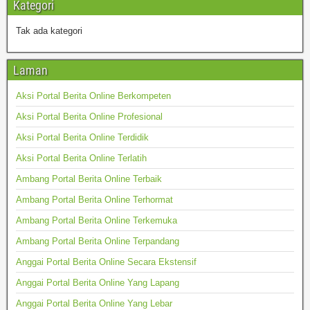
Kategori
Tak ada kategori
Laman
Aksi Portal Berita Online Berkompeten
Aksi Portal Berita Online Profesional
Aksi Portal Berita Online Terdidik
Aksi Portal Berita Online Terlatih
Ambang Portal Berita Online Terbaik
Ambang Portal Berita Online Terhormat
Ambang Portal Berita Online Terkemuka
Ambang Portal Berita Online Terpandang
Anggai Portal Berita Online Secara Ekstensif
Anggai Portal Berita Online Yang Lapang
Anggai Portal Berita Online Yang Lebar