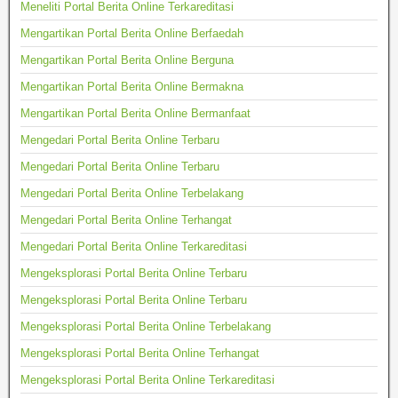
Meneliti Portal Berita Online Terkareditasi
Mengartikan Portal Berita Online Berfaedah
Mengartikan Portal Berita Online Berguna
Mengartikan Portal Berita Online Bermakna
Mengartikan Portal Berita Online Bermanfaat
Mengedari Portal Berita Online Terbaru
Mengedari Portal Berita Online Terbaru
Mengedari Portal Berita Online Terbelakang
Mengedari Portal Berita Online Terhangat
Mengedari Portal Berita Online Terkareditasi
Mengeksplorasi Portal Berita Online Terbaru
Mengeksplorasi Portal Berita Online Terbaru
Mengeksplorasi Portal Berita Online Terbelakang
Mengeksplorasi Portal Berita Online Terhangat
Mengeksplorasi Portal Berita Online Terkareditasi