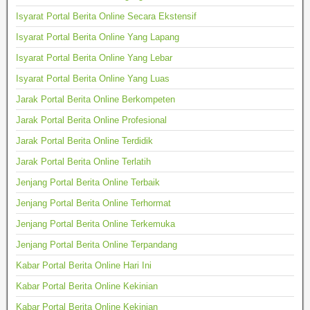
Isyarat Portal Berita Online Secara Ekstensif
Isyarat Portal Berita Online Yang Lapang
Isyarat Portal Berita Online Yang Lebar
Isyarat Portal Berita Online Yang Luas
Jarak Portal Berita Online Berkompeten
Jarak Portal Berita Online Profesional
Jarak Portal Berita Online Terdidik
Jarak Portal Berita Online Terlatih
Jenjang Portal Berita Online Terbaik
Jenjang Portal Berita Online Terhormat
Jenjang Portal Berita Online Terkemuka
Jenjang Portal Berita Online Terpandang
Kabar Portal Berita Online Hari Ini
Kabar Portal Berita Online Kekinian
Kabar Portal Berita Online Kekinian