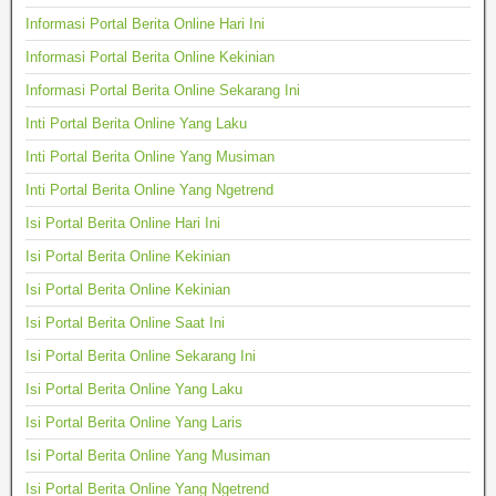
Informasi Portal Berita Online Hari Ini
Informasi Portal Berita Online Kekinian
Informasi Portal Berita Online Sekarang Ini
Inti Portal Berita Online Yang Laku
Inti Portal Berita Online Yang Musiman
Inti Portal Berita Online Yang Ngetrend
Isi Portal Berita Online Hari Ini
Isi Portal Berita Online Kekinian
Isi Portal Berita Online Kekinian
Isi Portal Berita Online Saat Ini
Isi Portal Berita Online Sekarang Ini
Isi Portal Berita Online Yang Laku
Isi Portal Berita Online Yang Laris
Isi Portal Berita Online Yang Musiman
Isi Portal Berita Online Yang Ngetrend