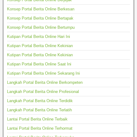
Konsep Portal Berita Online Berkesan
Konsep Portal Berita Online Bertapak
Konsep Portal Berita Online Bertumpu
Kutipan Portal Berita Online Hari Ini
Kutipan Portal Berita Online Kekinian
Kutipan Portal Berita Online Kekinian
Kutipan Portal Berita Online Saat Ini
Kutipan Portal Berita Online Sekarang Ini
Langkah Portal Berita Online Berkompeten
Langkah Portal Berita Online Profesional
Langkah Portal Berita Online Terdidik
Langkah Portal Berita Online Terlatih
Lantai Portal Berita Online Terbaik
Lantai Portal Berita Online Terhormat