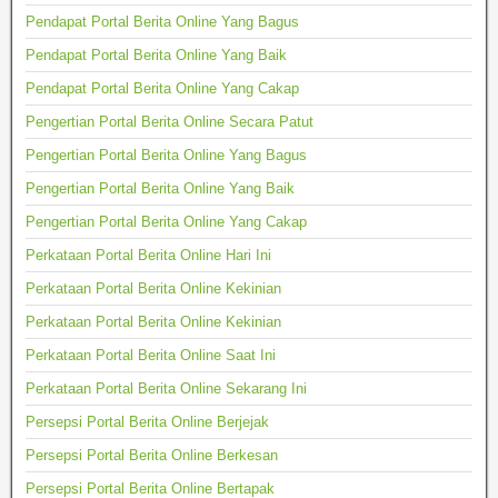
Pendapat Portal Berita Online Yang Bagus
Pendapat Portal Berita Online Yang Baik
Pendapat Portal Berita Online Yang Cakap
Pengertian Portal Berita Online Secara Patut
Pengertian Portal Berita Online Yang Bagus
Pengertian Portal Berita Online Yang Baik
Pengertian Portal Berita Online Yang Cakap
Perkataan Portal Berita Online Hari Ini
Perkataan Portal Berita Online Kekinian
Perkataan Portal Berita Online Kekinian
Perkataan Portal Berita Online Saat Ini
Perkataan Portal Berita Online Sekarang Ini
Persepsi Portal Berita Online Berjejak
Persepsi Portal Berita Online Berkesan
Persepsi Portal Berita Online Bertapak