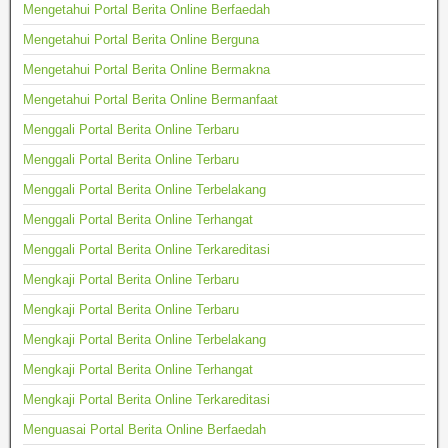
Mengetahui Portal Berita Online Berfaedah
Mengetahui Portal Berita Online Berguna
Mengetahui Portal Berita Online Bermakna
Mengetahui Portal Berita Online Bermanfaat
Menggali Portal Berita Online Terbaru
Menggali Portal Berita Online Terbaru
Menggali Portal Berita Online Terbelakang
Menggali Portal Berita Online Terhangat
Menggali Portal Berita Online Terkareditasi
Mengkaji Portal Berita Online Terbaru
Mengkaji Portal Berita Online Terbaru
Mengkaji Portal Berita Online Terbelakang
Mengkaji Portal Berita Online Terhangat
Mengkaji Portal Berita Online Terkareditasi
Menguasai Portal Berita Online Berfaedah