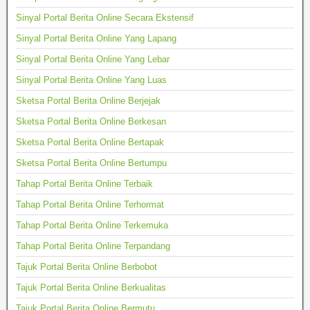
Sinyal Portal Berita Online Secara Ekstensif
Sinyal Portal Berita Online Yang Lapang
Sinyal Portal Berita Online Yang Lebar
Sinyal Portal Berita Online Yang Luas
Sketsa Portal Berita Online Berjejak
Sketsa Portal Berita Online Berkesan
Sketsa Portal Berita Online Bertapak
Sketsa Portal Berita Online Bertumpu
Tahap Portal Berita Online Terbaik
Tahap Portal Berita Online Terhormat
Tahap Portal Berita Online Terkemuka
Tahap Portal Berita Online Terpandang
Tajuk Portal Berita Online Berbobot
Tajuk Portal Berita Online Berkualitas
Tajuk Portal Berita Online Bermutu