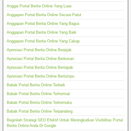
Anggai Portal Berita Online Yang Luas
Anggapan Portal Berita Online Secara Patut
Anggapan Portal Berita Online Yang Bagus
Anggapan Portal Berita Online Yang Baik
Anggapan Portal Berita Online Yang Cakap
Apresiasi Portal Berita Online Berjejak
Apresiasi Portal Berita Online Berkesan
Apresiasi Portal Berita Online Bertapak
Apresiasi Portal Berita Online Bertumpu
Babak Portal Berita Online Terbaik
Babak Portal Berita Online Terhormat
Babak Portal Berita Online Terkemuka
Babak Portal Berita Online Terpandang
Beginilah Strategi SEO Efektif Untuk Meningkatkan Visibilitas Portal
Berita Online Anda Di Google