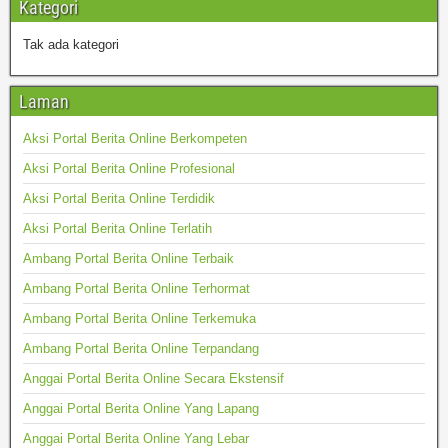
Kategori
Tak ada kategori
Laman
Aksi Portal Berita Online Berkompeten
Aksi Portal Berita Online Profesional
Aksi Portal Berita Online Terdidik
Aksi Portal Berita Online Terlatih
Ambang Portal Berita Online Terbaik
Ambang Portal Berita Online Terhormat
Ambang Portal Berita Online Terkemuka
Ambang Portal Berita Online Terpandang
Anggai Portal Berita Online Secara Ekstensif
Anggai Portal Berita Online Yang Lapang
Anggai Portal Berita Online Yang Lebar