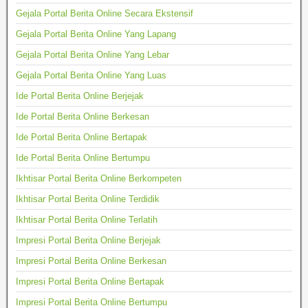
Gejala Portal Berita Online Secara Ekstensif
Gejala Portal Berita Online Yang Lapang
Gejala Portal Berita Online Yang Lebar
Gejala Portal Berita Online Yang Luas
Ide Portal Berita Online Berjejak
Ide Portal Berita Online Berkesan
Ide Portal Berita Online Bertapak
Ide Portal Berita Online Bertumpu
Ikhtisar Portal Berita Online Berkompeten
Ikhtisar Portal Berita Online Terdidik
Ikhtisar Portal Berita Online Terlatih
Impresi Portal Berita Online Berjejak
Impresi Portal Berita Online Berkesan
Impresi Portal Berita Online Bertapak
Impresi Portal Berita Online Bertumpu