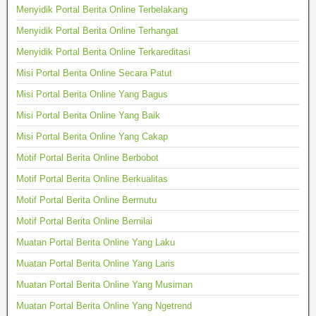
Menyidik Portal Berita Online Terbelakang
Menyidik Portal Berita Online Terhangat
Menyidik Portal Berita Online Terkareditasi
Misi Portal Berita Online Secara Patut
Misi Portal Berita Online Yang Bagus
Misi Portal Berita Online Yang Baik
Misi Portal Berita Online Yang Cakap
Motif Portal Berita Online Berbobot
Motif Portal Berita Online Berkualitas
Motif Portal Berita Online Bermutu
Motif Portal Berita Online Bernilai
Muatan Portal Berita Online Yang Laku
Muatan Portal Berita Online Yang Laris
Muatan Portal Berita Online Yang Musiman
Muatan Portal Berita Online Yang Ngetrend