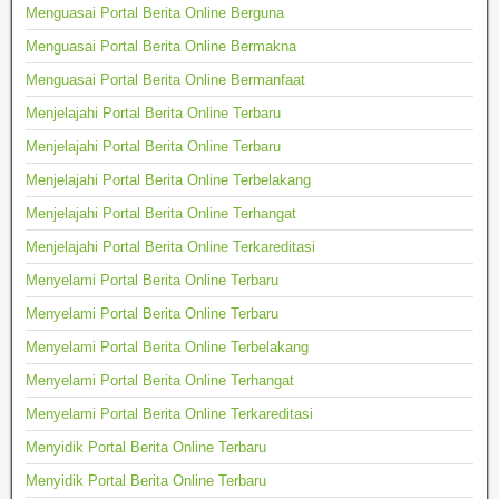
Menguasai Portal Berita Online Berguna
Menguasai Portal Berita Online Bermakna
Menguasai Portal Berita Online Bermanfaat
Menjelajahi Portal Berita Online Terbaru
Menjelajahi Portal Berita Online Terbaru
Menjelajahi Portal Berita Online Terbelakang
Menjelajahi Portal Berita Online Terhangat
Menjelajahi Portal Berita Online Terkareditasi
Menyelami Portal Berita Online Terbaru
Menyelami Portal Berita Online Terbaru
Menyelami Portal Berita Online Terbelakang
Menyelami Portal Berita Online Terhangat
Menyelami Portal Berita Online Terkareditasi
Menyidik Portal Berita Online Terbaru
Menyidik Portal Berita Online Terbaru