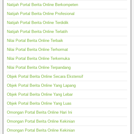
Natijah Portal Berita Online Berkompeten
Natijah Portal Berita Online Profesional
Natijah Portal Berita Online Terdidik
Natijah Portal Berita Online Terlatih
Nilai Portal Berita Online Terbaik
Nilai Portal Berita Online Terhormat
Nilai Portal Berita Online Terkemuka
Nilai Portal Berita Online Terpandang
Objek Portal Berita Online Secara Ekstensif
Objek Portal Berita Online Yang Lapang
Objek Portal Berita Online Yang Lebar
Objek Portal Berita Online Yang Luas
Omongan Portal Berita Online Hari Ini
Omongan Portal Berita Online Kekinian
Omongan Portal Berita Online Kekinian