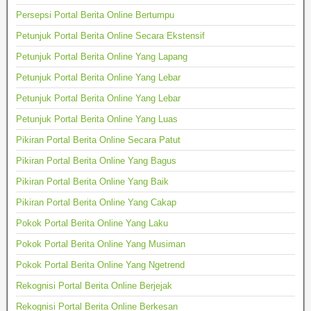
Persepsi Portal Berita Online Bertumpu
Petunjuk Portal Berita Online Secara Ekstensif
Petunjuk Portal Berita Online Yang Lapang
Petunjuk Portal Berita Online Yang Lebar
Petunjuk Portal Berita Online Yang Lebar
Petunjuk Portal Berita Online Yang Luas
Pikiran Portal Berita Online Secara Patut
Pikiran Portal Berita Online Yang Bagus
Pikiran Portal Berita Online Yang Baik
Pikiran Portal Berita Online Yang Cakap
Pokok Portal Berita Online Yang Laku
Pokok Portal Berita Online Yang Musiman
Pokok Portal Berita Online Yang Ngetrend
Rekognisi Portal Berita Online Berjejak
Rekognisi Portal Berita Online Berkesan