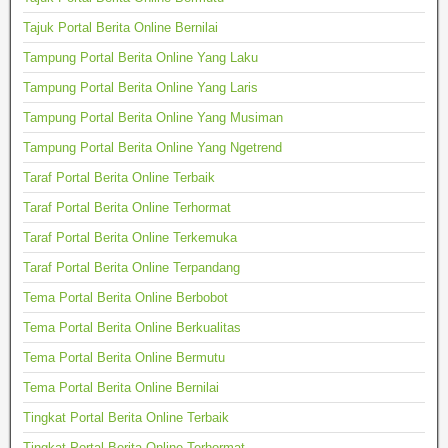
Tajuk Portal Berita Online Bernilai
Tampung Portal Berita Online Yang Laku
Tampung Portal Berita Online Yang Laris
Tampung Portal Berita Online Yang Musiman
Tampung Portal Berita Online Yang Ngetrend
Taraf Portal Berita Online Terbaik
Taraf Portal Berita Online Terhormat
Taraf Portal Berita Online Terkemuka
Taraf Portal Berita Online Terpandang
Tema Portal Berita Online Berbobot
Tema Portal Berita Online Berkualitas
Tema Portal Berita Online Bermutu
Tema Portal Berita Online Bernilai
Tingkat Portal Berita Online Terbaik
Tingkat Portal Berita Online Terhormat