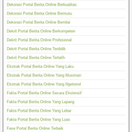
Dekorasi Portal Berita Online Berkualitas
Dekorasi Portal Berita Online Bermutu
Dekorasi Portal Berita Online Bernilai
Dekrit Portal Berita Online Berkompeten
Dekrit Portal Berita Online Profesional
Dekrit Portal Berita Online Terdidik
Dekrit Portal Berita Online Terlatih
Ekstrak Portal Berita Online Yang Laku
Ekstrak Portal Berita Online Yang Musiman
Ekstrak Portal Berita Online Yang Ngetrend
Fakta Portal Berita Online Secara Ekstensif
Fakta Portal Berita Online Yang Lapang
Fakta Portal Berita Online Yang Lebar
Fakta Portal Berita Online Yang Luas
Fase Portal Berita Online Terbaik