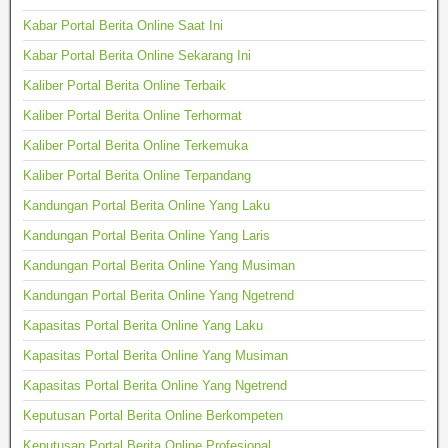
Kabar Portal Berita Online Saat Ini
Kabar Portal Berita Online Sekarang Ini
Kaliber Portal Berita Online Terbaik
Kaliber Portal Berita Online Terhormat
Kaliber Portal Berita Online Terkemuka
Kaliber Portal Berita Online Terpandang
Kandungan Portal Berita Online Yang Laku
Kandungan Portal Berita Online Yang Laris
Kandungan Portal Berita Online Yang Musiman
Kandungan Portal Berita Online Yang Ngetrend
Kapasitas Portal Berita Online Yang Laku
Kapasitas Portal Berita Online Yang Musiman
Kapasitas Portal Berita Online Yang Ngetrend
Keputusan Portal Berita Online Berkompeten
Keputusan Portal Berita Online Profesional