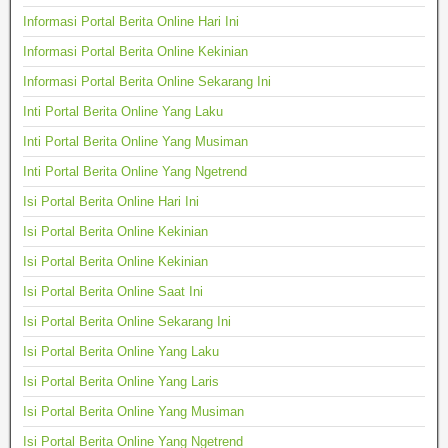
Informasi Portal Berita Online Hari Ini
Informasi Portal Berita Online Kekinian
Informasi Portal Berita Online Sekarang Ini
Inti Portal Berita Online Yang Laku
Inti Portal Berita Online Yang Musiman
Inti Portal Berita Online Yang Ngetrend
Isi Portal Berita Online Hari Ini
Isi Portal Berita Online Kekinian
Isi Portal Berita Online Kekinian
Isi Portal Berita Online Saat Ini
Isi Portal Berita Online Sekarang Ini
Isi Portal Berita Online Yang Laku
Isi Portal Berita Online Yang Laris
Isi Portal Berita Online Yang Musiman
Isi Portal Berita Online Yang Ngetrend