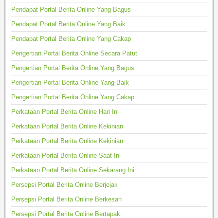
Pendapat Portal Berita Online Yang Bagus
Pendapat Portal Berita Online Yang Baik
Pendapat Portal Berita Online Yang Cakap
Pengertian Portal Berita Online Secara Patut
Pengertian Portal Berita Online Yang Bagus
Pengertian Portal Berita Online Yang Baik
Pengertian Portal Berita Online Yang Cakap
Perkataan Portal Berita Online Hari Ini
Perkataan Portal Berita Online Kekinian
Perkataan Portal Berita Online Kekinian
Perkataan Portal Berita Online Saat Ini
Perkataan Portal Berita Online Sekarang Ini
Persepsi Portal Berita Online Berjejak
Persepsi Portal Berita Online Berkesan
Persepsi Portal Berita Online Bertapak