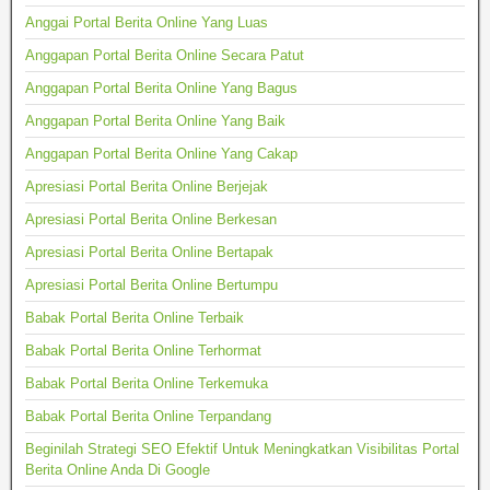
Anggai Portal Berita Online Yang Luas
Anggapan Portal Berita Online Secara Patut
Anggapan Portal Berita Online Yang Bagus
Anggapan Portal Berita Online Yang Baik
Anggapan Portal Berita Online Yang Cakap
Apresiasi Portal Berita Online Berjejak
Apresiasi Portal Berita Online Berkesan
Apresiasi Portal Berita Online Bertapak
Apresiasi Portal Berita Online Bertumpu
Babak Portal Berita Online Terbaik
Babak Portal Berita Online Terhormat
Babak Portal Berita Online Terkemuka
Babak Portal Berita Online Terpandang
Beginilah Strategi SEO Efektif Untuk Meningkatkan Visibilitas Portal
Berita Online Anda Di Google