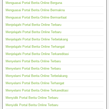
Menguasai Portal Berita Online Berguna
Menguasai Portal Berita Online Bermakna
Menguasai Portal Berita Online Bermanfaat
Menjelajahi Portal Berita Online Terbaru
Menjelajahi Portal Berita Online Terbaru
Menjelajahi Portal Berita Online Terbelakang
Menjelajahi Portal Berita Online Terhangat
Menjelajahi Portal Berita Online Terkareditasi
Menyelami Portal Berita Online Terbaru
Menyelami Portal Berita Online Terbaru
Menyelami Portal Berita Online Terbelakang
Menyelami Portal Berita Online Terhangat
Menyelami Portal Berita Online Terkareditasi
Menyidik Portal Berita Online Terbaru
Menyidik Portal Berita Online Terbaru