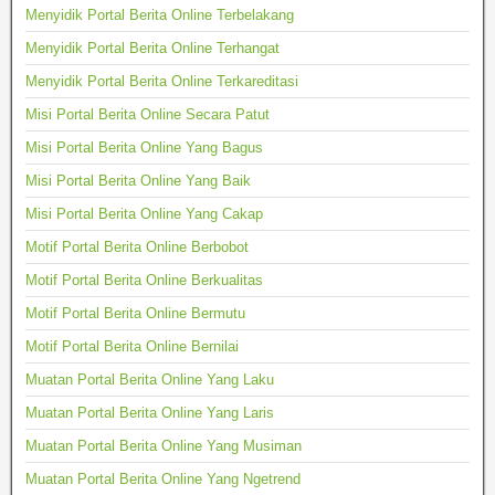
Menyidik Portal Berita Online Terbelakang
Menyidik Portal Berita Online Terhangat
Menyidik Portal Berita Online Terkareditasi
Misi Portal Berita Online Secara Patut
Misi Portal Berita Online Yang Bagus
Misi Portal Berita Online Yang Baik
Misi Portal Berita Online Yang Cakap
Motif Portal Berita Online Berbobot
Motif Portal Berita Online Berkualitas
Motif Portal Berita Online Bermutu
Motif Portal Berita Online Bernilai
Muatan Portal Berita Online Yang Laku
Muatan Portal Berita Online Yang Laris
Muatan Portal Berita Online Yang Musiman
Muatan Portal Berita Online Yang Ngetrend