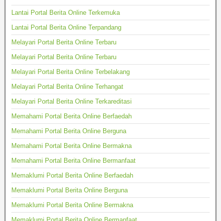
Lantai Portal Berita Online Terkemuka
Lantai Portal Berita Online Terpandang
Melayari Portal Berita Online Terbaru
Melayari Portal Berita Online Terbaru
Melayari Portal Berita Online Terbelakang
Melayari Portal Berita Online Terhangat
Melayari Portal Berita Online Terkareditasi
Memahami Portal Berita Online Berfaedah
Memahami Portal Berita Online Berguna
Memahami Portal Berita Online Bermakna
Memahami Portal Berita Online Bermanfaat
Memaklumi Portal Berita Online Berfaedah
Memaklumi Portal Berita Online Berguna
Memaklumi Portal Berita Online Bermakna
Memaklumi Portal Berita Online Bermanfaat