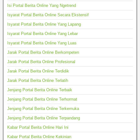
Isi Portal Berita Online Yang Ngetrend
Isyarat Portal Berita Online Secara Ekstensif
Isyarat Portal Berita Online Yang Lapang
Isyarat Portal Berita Online Yang Lebar
Isyarat Portal Berita Online Yang Luas
Jarak Portal Berita Online Berkompeten
Jarak Portal Berita Online Profesional
Jarak Portal Berita Online Terdidik
Jarak Portal Berita Online Terlatih
Jenjang Portal Berita Online Terbaik
Jenjang Portal Berita Online Terhormat
Jenjang Portal Berita Online Terkemuka
Jenjang Portal Berita Online Terpandang
Kabar Portal Berita Online Hari Ini
Kabar Portal Berita Online Kekinian