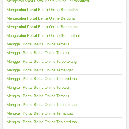
Mengeksplorasi Portal Berita Online Terkareditasi
Mengetahui Portal Berita Online Berfaedah
Mengetahui Portal Berita Online Berguna
Mengetahui Portal Berita Online Bermakna
Mengetahui Portal Berita Online Bermanfaat
Menggali Portal Berita Online Terbaru
Menggali Portal Berita Online Terbaru
Menggali Portal Berita Online Terbelakang
Menggali Portal Berita Online Terhangat
Menggali Portal Berita Online Terkareditasi
Mengkaji Portal Berita Online Terbaru
Mengkaji Portal Berita Online Terbaru
Mengkaji Portal Berita Online Terbelakang
Mengkaji Portal Berita Online Terhangat
Mengkaji Portal Berita Online Terkareditasi