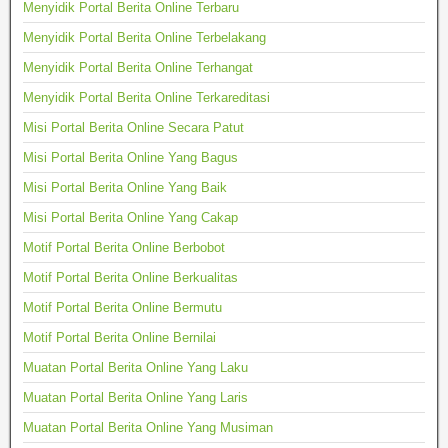
Menyidik Portal Berita Online Terbaru
Menyidik Portal Berita Online Terbelakang
Menyidik Portal Berita Online Terhangat
Menyidik Portal Berita Online Terkareditasi
Misi Portal Berita Online Secara Patut
Misi Portal Berita Online Yang Bagus
Misi Portal Berita Online Yang Baik
Misi Portal Berita Online Yang Cakap
Motif Portal Berita Online Berbobot
Motif Portal Berita Online Berkualitas
Motif Portal Berita Online Bermutu
Motif Portal Berita Online Bernilai
Muatan Portal Berita Online Yang Laku
Muatan Portal Berita Online Yang Laris
Muatan Portal Berita Online Yang Musiman