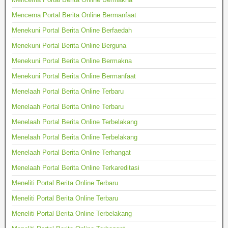
Mencerna Portal Berita Online Bermanfaat
Menekuni Portal Berita Online Berfaedah
Menekuni Portal Berita Online Berguna
Menekuni Portal Berita Online Bermakna
Menekuni Portal Berita Online Bermanfaat
Menelaah Portal Berita Online Terbaru
Menelaah Portal Berita Online Terbaru
Menelaah Portal Berita Online Terbelakang
Menelaah Portal Berita Online Terbelakang
Menelaah Portal Berita Online Terhangat
Menelaah Portal Berita Online Terkareditasi
Meneliti Portal Berita Online Terbaru
Meneliti Portal Berita Online Terbaru
Meneliti Portal Berita Online Terbelakang