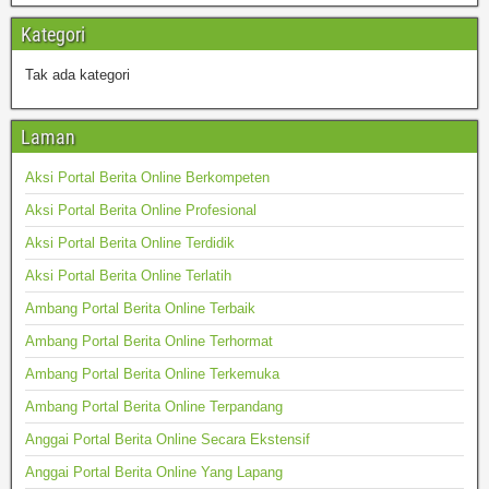
Kategori
Tak ada kategori
Laman
Aksi Portal Berita Online Berkompeten
Aksi Portal Berita Online Profesional
Aksi Portal Berita Online Terdidik
Aksi Portal Berita Online Terlatih
Ambang Portal Berita Online Terbaik
Ambang Portal Berita Online Terhormat
Ambang Portal Berita Online Terkemuka
Ambang Portal Berita Online Terpandang
Anggai Portal Berita Online Secara Ekstensif
Anggai Portal Berita Online Yang Lapang