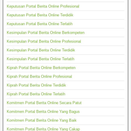
Keputusan Portal Berita Online Profesional
Keputusan Portal Berita Online Terdidik
Keputusan Portal Berita Online Terlatih
Kesimpulan Portal Berita Online Berkompeten
Kesimpulan Portal Berita Online Profesional
Kesimpulan Portal Berita Online Terdidik
Kesimpulan Portal Berita Online Terlatih
Kiprah Portal Berita Online Berkompeten
Kiprah Portal Berita Online Profesional
Kiprah Portal Berita Online Terdidik
Kiprah Portal Berita Online Terlatih
Komitmen Portal Berita Online Secara Patut
Komitmen Portal Berita Online Yang Bagus
Komitmen Portal Berita Online Yang Baik
Komitmen Portal Berita Online Yang Cakap