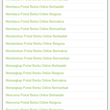
Membaca Portal Berita Online Berfaedah
Membaca Portal Berita Online Berguna
Membaca Portal Berita Online Bermakna
Membaca Portal Berita Online Bermanfaat
Menafsirkan Portal Berita Online Berfaedah
Menafsirkan Portal Berita Online Berguna
Menafsirkan Portal Berita Online Bermakna
Menafsirkan Portal Berita Online Bermanfaat
Menangkap Portal Berita Online Berfaedah
Menangkap Portal Berita Online Berguna
Menangkap Portal Berita Online Bermakna
Menangkap Portal Berita Online Bermanfaat
Mencerna Portal Berita Online Berfaedah
Mencerna Portal Berita Online Berguna
Mencerna Portal Berita Online Bermakna