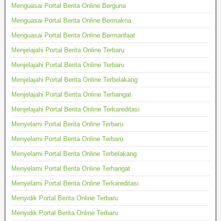
Menguasai Portal Berita Online Berguna
Menguasai Portal Berita Online Bermakna
Menguasai Portal Berita Online Bermanfaat
Menjelajahi Portal Berita Online Terbaru
Menjelajahi Portal Berita Online Terbaru
Menjelajahi Portal Berita Online Terbelakang
Menjelajahi Portal Berita Online Terhangat
Menjelajahi Portal Berita Online Terkareditasi
Menyelami Portal Berita Online Terbaru
Menyelami Portal Berita Online Terbaru
Menyelami Portal Berita Online Terbelakang
Menyelami Portal Berita Online Terhangat
Menyelami Portal Berita Online Terkareditasi
Menyidik Portal Berita Online Terbaru
Menyidik Portal Berita Online Terbaru