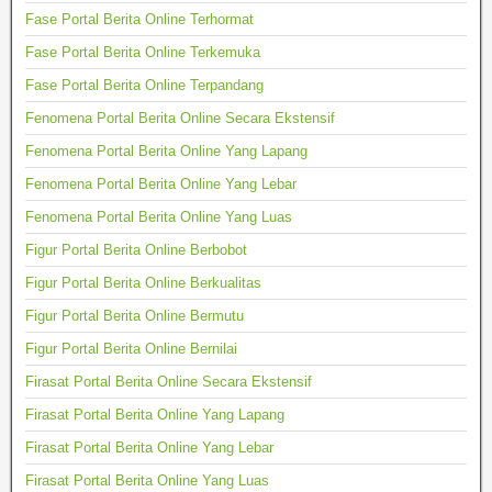
Fase Portal Berita Online Terhormat
Fase Portal Berita Online Terkemuka
Fase Portal Berita Online Terpandang
Fenomena Portal Berita Online Secara Ekstensif
Fenomena Portal Berita Online Yang Lapang
Fenomena Portal Berita Online Yang Lebar
Fenomena Portal Berita Online Yang Luas
Figur Portal Berita Online Berbobot
Figur Portal Berita Online Berkualitas
Figur Portal Berita Online Bermutu
Figur Portal Berita Online Bernilai
Firasat Portal Berita Online Secara Ekstensif
Firasat Portal Berita Online Yang Lapang
Firasat Portal Berita Online Yang Lebar
Firasat Portal Berita Online Yang Luas