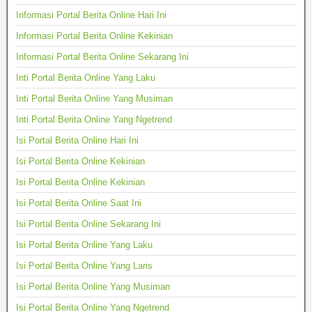
Informasi Portal Berita Online Hari Ini
Informasi Portal Berita Online Kekinian
Informasi Portal Berita Online Sekarang Ini
Inti Portal Berita Online Yang Laku
Inti Portal Berita Online Yang Musiman
Inti Portal Berita Online Yang Ngetrend
Isi Portal Berita Online Hari Ini
Isi Portal Berita Online Kekinian
Isi Portal Berita Online Kekinian
Isi Portal Berita Online Saat Ini
Isi Portal Berita Online Sekarang Ini
Isi Portal Berita Online Yang Laku
Isi Portal Berita Online Yang Laris
Isi Portal Berita Online Yang Musiman
Isi Portal Berita Online Yang Ngetrend