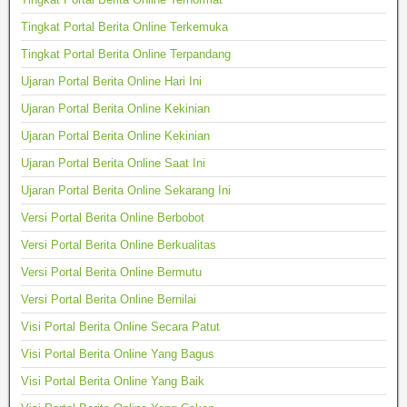
Tingkat Portal Berita Online Terkemuka
Tingkat Portal Berita Online Terpandang
Ujaran Portal Berita Online Hari Ini
Ujaran Portal Berita Online Kekinian
Ujaran Portal Berita Online Kekinian
Ujaran Portal Berita Online Saat Ini
Ujaran Portal Berita Online Sekarang Ini
Versi Portal Berita Online Berbobot
Versi Portal Berita Online Berkualitas
Versi Portal Berita Online Bermutu
Versi Portal Berita Online Bernilai
Visi Portal Berita Online Secara Patut
Visi Portal Berita Online Yang Bagus
Visi Portal Berita Online Yang Baik