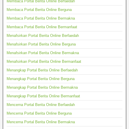
Membaca Portal Berita Online Berfaedah
Membaca Portal Berita Online Berguna
Membaca Portal Berita Online Bermakna
Membaca Portal Berita Online Bermanfaat
Menafsirkan Portal Berita Online Berfaedah
Menafsirkan Portal Berita Online Berguna
Menafsirkan Portal Berita Online Bermakna
Menafsirkan Portal Berita Online Bermanfaat
Menangkap Portal Berita Online Berfaedah
Menangkap Portal Berita Online Berguna
Menangkap Portal Berita Online Bermakna
Menangkap Portal Berita Online Bermanfaat
Mencerna Portal Berita Online Berfaedah
Mencerna Portal Berita Online Berguna
Mencerna Portal Berita Online Bermakna