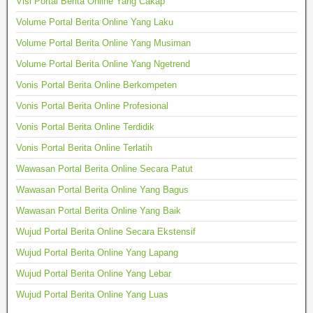
Visi Portal Berita Online Yang Cakap
Volume Portal Berita Online Yang Laku
Volume Portal Berita Online Yang Musiman
Volume Portal Berita Online Yang Ngetrend
Vonis Portal Berita Online Berkompeten
Vonis Portal Berita Online Profesional
Vonis Portal Berita Online Terdidik
Vonis Portal Berita Online Terlatih
Wawasan Portal Berita Online Secara Patut
Wawasan Portal Berita Online Yang Bagus
Wawasan Portal Berita Online Yang Baik
Wujud Portal Berita Online Secara Ekstensif
Wujud Portal Berita Online Yang Lapang
Wujud Portal Berita Online Yang Lebar
Wujud Portal Berita Online Yang Luas