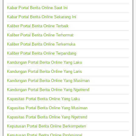
Kabar Portal Berita Online Saat Ini
Kabar Portal Berita Online Sekarang Ini
Kaliber Portal Berita Online Terbaik
Kaliber Portal Berita Online Terhormat
Kaliber Portal Berita Online Terkemuka
Kaliber Portal Berita Online Terpandang
Kandungan Portal Berita Online Yang Laku
Kandungan Portal Berita Online Yang Laris
Kandungan Portal Berita Online Yang Musiman
Kandungan Portal Berita Online Yang Ngetrend
Kapasitas Portal Berita Online Yang Laku
Kapasitas Portal Berita Online Yang Musiman
Kapasitas Portal Berita Online Yang Ngetrend
Keputusan Portal Berita Online Berkompeten
Keputusan Portal Berita Online Profesional