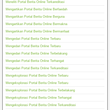
Meneliti Portal Berita Online Terkareditasi
Mengartikan Portal Berita Online Berfaedah
Mengartikan Portal Berita Online Berguna
Mengartikan Portal Berita Online Bermakna
Mengartikan Portal Berita Online Bermanfaat
Mengedari Portal Berita Online Terbaru
Mengedari Portal Berita Online Terbaru
Mengedari Portal Berita Online Terbelakang
Mengedari Portal Berita Online Terhangat
Mengedari Portal Berita Online Terkareditasi
Mengeksplorasi Portal Berita Online Terbaru
Mengeksplorasi Portal Berita Online Terbaru
Mengeksplorasi Portal Berita Online Terbelakang
Mengeksplorasi Portal Berita Online Terhangat
Mengeksplorasi Portal Berita Online Terkareditasi