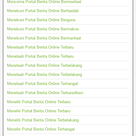
Mencerna Portal Berita Online Bermanfaat
Menekuni Portal Berita Online Berfaedah
Menekuni Portal Berita Online Berguna
Menekuni Portal Berita Online Bermakna
Menekuni Portal Berita Online Bermanfaat
Menelaah Portal Berita Online Terbaru
Menelaah Portal Berita Online Terbaru
Menelaah Portal Berita Online Terbelakang
Menelaah Portal Berita Online Terbelakang
Menelaah Portal Berita Online Terhangat
Menelaah Portal Berita Online Terkareditasi
Meneliti Portal Berita Online Terbaru
Meneliti Portal Berita Online Terbaru
Meneliti Portal Berita Online Terbelakang
Meneliti Portal Berita Online Terhangat