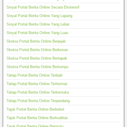
Sinyal Portal Berita Online Secara Ekstensif
Sinyal Portal Berita Online Yang Lapang
Sinyal Portal Berita Online Yang Lebar
Sinyal Portal Berita Online Yang Luas
Sketsa Portal Berita Online Berjejak
Sketsa Portal Berita Online Berkesan
Sketsa Portal Berita Online Bertapak
Sketsa Portal Berita Online Bertumpu
Tahap Portal Berita Online Terbaik
Tahap Portal Berita Online Terhormat
Tahap Portal Berita Online Terkemuka
Tahap Portal Berita Online Terpandang
Tajuk Portal Berita Online Berbobot
Tajuk Portal Berita Online Berkualitas
Tajuk Portal Berita Online Bermutu