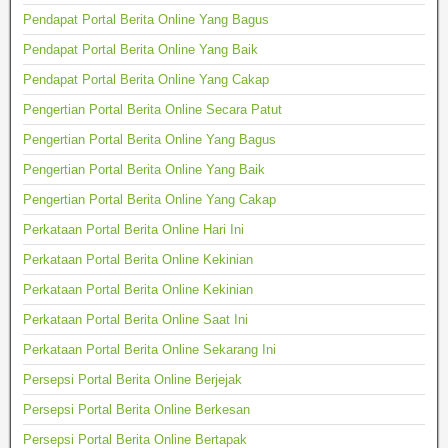
Pendapat Portal Berita Online Yang Bagus
Pendapat Portal Berita Online Yang Baik
Pendapat Portal Berita Online Yang Cakap
Pengertian Portal Berita Online Secara Patut
Pengertian Portal Berita Online Yang Bagus
Pengertian Portal Berita Online Yang Baik
Pengertian Portal Berita Online Yang Cakap
Perkataan Portal Berita Online Hari Ini
Perkataan Portal Berita Online Kekinian
Perkataan Portal Berita Online Kekinian
Perkataan Portal Berita Online Saat Ini
Perkataan Portal Berita Online Sekarang Ini
Persepsi Portal Berita Online Berjejak
Persepsi Portal Berita Online Berkesan
Persepsi Portal Berita Online Bertapak