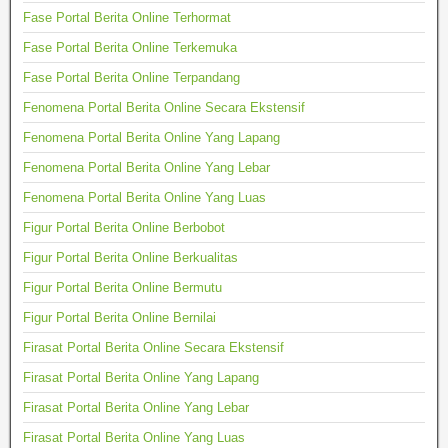
Fase Portal Berita Online Terhormat
Fase Portal Berita Online Terkemuka
Fase Portal Berita Online Terpandang
Fenomena Portal Berita Online Secara Ekstensif
Fenomena Portal Berita Online Yang Lapang
Fenomena Portal Berita Online Yang Lebar
Fenomena Portal Berita Online Yang Luas
Figur Portal Berita Online Berbobot
Figur Portal Berita Online Berkualitas
Figur Portal Berita Online Bermutu
Figur Portal Berita Online Bernilai
Firasat Portal Berita Online Secara Ekstensif
Firasat Portal Berita Online Yang Lapang
Firasat Portal Berita Online Yang Lebar
Firasat Portal Berita Online Yang Luas