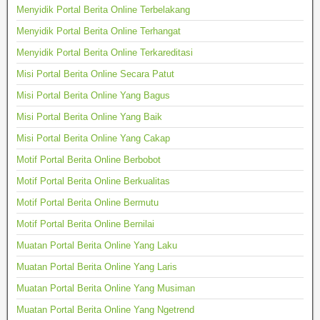
Menyidik Portal Berita Online Terbelakang
Menyidik Portal Berita Online Terhangat
Menyidik Portal Berita Online Terkareditasi
Misi Portal Berita Online Secara Patut
Misi Portal Berita Online Yang Bagus
Misi Portal Berita Online Yang Baik
Misi Portal Berita Online Yang Cakap
Motif Portal Berita Online Berbobot
Motif Portal Berita Online Berkualitas
Motif Portal Berita Online Bermutu
Motif Portal Berita Online Bernilai
Muatan Portal Berita Online Yang Laku
Muatan Portal Berita Online Yang Laris
Muatan Portal Berita Online Yang Musiman
Muatan Portal Berita Online Yang Ngetrend