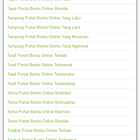
Tajuk Portal Berita Online Bernilai
Tampung Portal Berita Online Yang Laku
Tampung Portal Berita Online Yang Laris
Tampung Portal Berita Online Yang Musiman
Tampung Portal Berita Online Yang Ngetrend
Taraf Portal Berita Online Terbaik
Taraf Portal Berita Online Terhormat
Taraf Portal Berita Online Terkemuka
Taraf Portal Berita Online Terpandang
Tema Portal Berita Online Berbobot
Tema Portal Berita Online Berkualitas
Tema Portal Berita Online Bermutu
Tema Portal Berita Online Bernilai
Tingkat Portal Berita Online Terbaik
Tingkat Portal Berita Online Terhormat