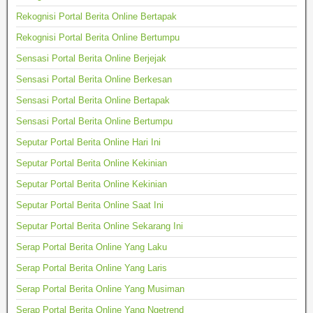
Rekognisi Portal Berita Online Bertapak
Rekognisi Portal Berita Online Bertumpu
Sensasi Portal Berita Online Berjejak
Sensasi Portal Berita Online Berkesan
Sensasi Portal Berita Online Bertapak
Sensasi Portal Berita Online Bertumpu
Seputar Portal Berita Online Hari Ini
Seputar Portal Berita Online Kekinian
Seputar Portal Berita Online Kekinian
Seputar Portal Berita Online Saat Ini
Seputar Portal Berita Online Sekarang Ini
Serap Portal Berita Online Yang Laku
Serap Portal Berita Online Yang Laris
Serap Portal Berita Online Yang Musiman
Serap Portal Berita Online Yang Ngetrend