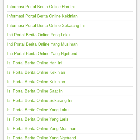
Informasi Portal Berita Online Hari Ini
Informasi Portal Berita Online Kekinian
Informasi Portal Berita Online Sekarang Ini
Inti Portal Berita Online Yang Laku
Inti Portal Berita Online Yang Musiman
Inti Portal Berita Online Yang Ngetrend
Isi Portal Berita Online Hari Ini
Isi Portal Berita Online Kekinian
Isi Portal Berita Online Kekinian
Isi Portal Berita Online Saat Ini
Isi Portal Berita Online Sekarang Ini
Isi Portal Berita Online Yang Laku
Isi Portal Berita Online Yang Laris
Isi Portal Berita Online Yang Musiman
Isi Portal Berita Online Yang Ngetrend