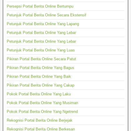
Persepsi Portal Berita Online Bertumpu
Petunjuk Portal Berita Online Secara Ekstensif
Petunjuk Portal Berita Online Yang Lapang
Petunjuk Portal Berita Online Yang Lebar
Petunjuk Portal Berita Online Yang Lebar
Petunjuk Portal Berita Online Yang Luas
Pikiran Portal Berita Online Secara Patut
Pikiran Portal Berita Online Yang Bagus
Pikiran Portal Berita Online Yang Baik
Pikiran Portal Berita Online Yang Cakap
Pokok Portal Berita Online Yang Laku
Pokok Portal Berita Online Yang Musiman
Pokok Portal Berita Online Yang Ngetrend
Rekognisi Portal Berita Online Berjejak
Rekognisi Portal Berita Online Berkesan