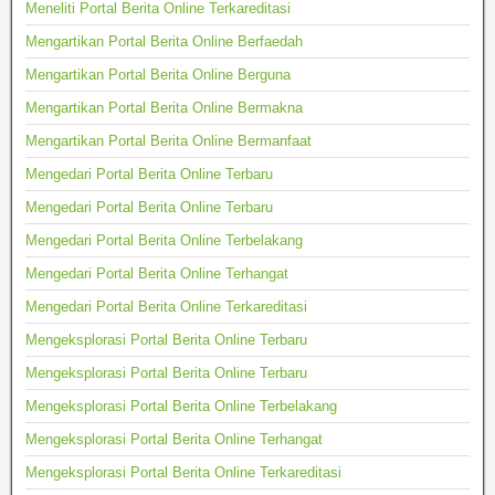
Meneliti Portal Berita Online Terkareditasi
Mengartikan Portal Berita Online Berfaedah
Mengartikan Portal Berita Online Berguna
Mengartikan Portal Berita Online Bermakna
Mengartikan Portal Berita Online Bermanfaat
Mengedari Portal Berita Online Terbaru
Mengedari Portal Berita Online Terbaru
Mengedari Portal Berita Online Terbelakang
Mengedari Portal Berita Online Terhangat
Mengedari Portal Berita Online Terkareditasi
Mengeksplorasi Portal Berita Online Terbaru
Mengeksplorasi Portal Berita Online Terbaru
Mengeksplorasi Portal Berita Online Terbelakang
Mengeksplorasi Portal Berita Online Terhangat
Mengeksplorasi Portal Berita Online Terkareditasi