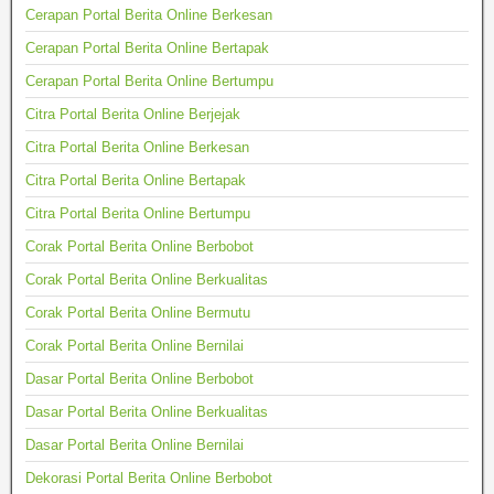
Cerapan Portal Berita Online Berkesan
Cerapan Portal Berita Online Bertapak
Cerapan Portal Berita Online Bertumpu
Citra Portal Berita Online Berjejak
Citra Portal Berita Online Berkesan
Citra Portal Berita Online Bertapak
Citra Portal Berita Online Bertumpu
Corak Portal Berita Online Berbobot
Corak Portal Berita Online Berkualitas
Corak Portal Berita Online Bermutu
Corak Portal Berita Online Bernilai
Dasar Portal Berita Online Berbobot
Dasar Portal Berita Online Berkualitas
Dasar Portal Berita Online Bernilai
Dekorasi Portal Berita Online Berbobot