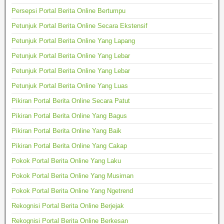
Persepsi Portal Berita Online Bertumpu
Petunjuk Portal Berita Online Secara Ekstensif
Petunjuk Portal Berita Online Yang Lapang
Petunjuk Portal Berita Online Yang Lebar
Petunjuk Portal Berita Online Yang Lebar
Petunjuk Portal Berita Online Yang Luas
Pikiran Portal Berita Online Secara Patut
Pikiran Portal Berita Online Yang Bagus
Pikiran Portal Berita Online Yang Baik
Pikiran Portal Berita Online Yang Cakap
Pokok Portal Berita Online Yang Laku
Pokok Portal Berita Online Yang Musiman
Pokok Portal Berita Online Yang Ngetrend
Rekognisi Portal Berita Online Berjejak
Rekognisi Portal Berita Online Berkesan