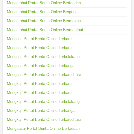
Mengetahui Portal Berita Online Berfaedah
Mengetahui Portal Berita Online Berguna
Mengetahui Portal Berita Online Bermakna
Mengetahui Portal Berita Online Bermanfaat
Menggali Portal Berita Online Terbaru
Menggali Portal Berita Online Terbaru
Menggali Portal Berita Online Terbelakang
Menggali Portal Berita Online Terhangat
Menggali Portal Berita Online Terkareditasi
Mengkaji Portal Berita Online Terbaru
Mengkaji Portal Berita Online Terbaru
Mengkaji Portal Berita Online Terbelakang
Mengkaji Portal Berita Online Terhangat
Mengkaji Portal Berita Online Terkareditasi
Menguasai Portal Berita Online Berfaedah