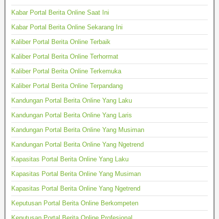
Kabar Portal Berita Online Saat Ini
Kabar Portal Berita Online Sekarang Ini
Kaliber Portal Berita Online Terbaik
Kaliber Portal Berita Online Terhormat
Kaliber Portal Berita Online Terkemuka
Kaliber Portal Berita Online Terpandang
Kandungan Portal Berita Online Yang Laku
Kandungan Portal Berita Online Yang Laris
Kandungan Portal Berita Online Yang Musiman
Kandungan Portal Berita Online Yang Ngetrend
Kapasitas Portal Berita Online Yang Laku
Kapasitas Portal Berita Online Yang Musiman
Kapasitas Portal Berita Online Yang Ngetrend
Keputusan Portal Berita Online Berkompeten
Keputusan Portal Berita Online Profesional