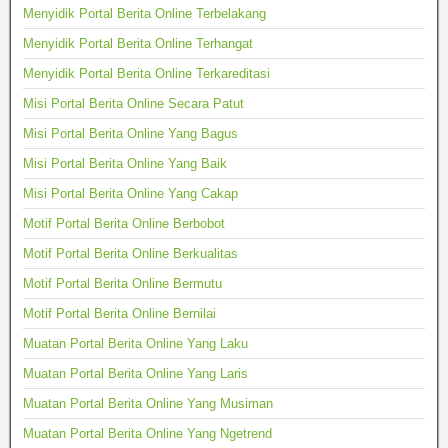
Menyidik Portal Berita Online Terbelakang
Menyidik Portal Berita Online Terhangat
Menyidik Portal Berita Online Terkareditasi
Misi Portal Berita Online Secara Patut
Misi Portal Berita Online Yang Bagus
Misi Portal Berita Online Yang Baik
Misi Portal Berita Online Yang Cakap
Motif Portal Berita Online Berbobot
Motif Portal Berita Online Berkualitas
Motif Portal Berita Online Bermutu
Motif Portal Berita Online Bernilai
Muatan Portal Berita Online Yang Laku
Muatan Portal Berita Online Yang Laris
Muatan Portal Berita Online Yang Musiman
Muatan Portal Berita Online Yang Ngetrend