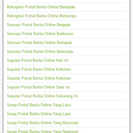
Rekognisi Portal Berita Online Bertapak
Rekognisi Portal Berita Online Bertumpu
Sensasi Portal Berita Online Berjejak
Sensasi Portal Berita Online Berkesan
Sensasi Portal Berita Online Bertapak
Sensasi Portal Berita Online Bertumpu
Seputar Portal Berita Online Hari Ini
Seputar Portal Berita Online Kekinian
Seputar Portal Berita Online Kekinian
Seputar Portal Berita Online Saat Ini
Seputar Portal Berita Online Sekarang Ini
Serap Portal Berita Online Yang Laku
Serap Portal Berita Online Yang Laris
Serap Portal Berita Online Yang Musiman
Serap Portal Berita Online Yang Ngetrend