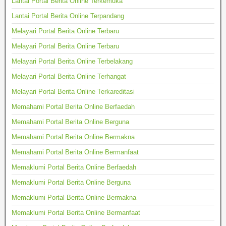
Lantai Portal Berita Online Terkemuka
Lantai Portal Berita Online Terpandang
Melayari Portal Berita Online Terbaru
Melayari Portal Berita Online Terbaru
Melayari Portal Berita Online Terbelakang
Melayari Portal Berita Online Terhangat
Melayari Portal Berita Online Terkareditasi
Memahami Portal Berita Online Berfaedah
Memahami Portal Berita Online Berguna
Memahami Portal Berita Online Bermakna
Memahami Portal Berita Online Bermanfaat
Memaklumi Portal Berita Online Berfaedah
Memaklumi Portal Berita Online Berguna
Memaklumi Portal Berita Online Bermakna
Memaklumi Portal Berita Online Bermanfaat