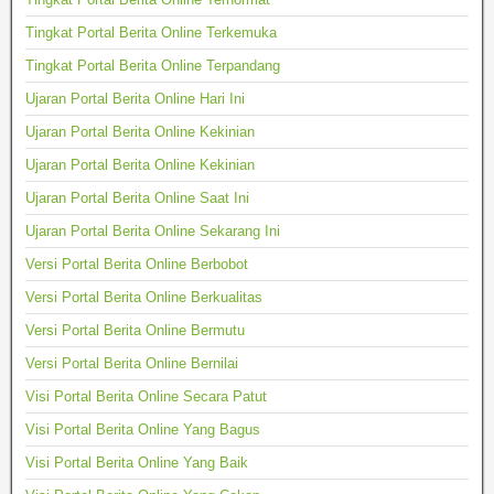
Tingkat Portal Berita Online Terkemuka
Tingkat Portal Berita Online Terpandang
Ujaran Portal Berita Online Hari Ini
Ujaran Portal Berita Online Kekinian
Ujaran Portal Berita Online Kekinian
Ujaran Portal Berita Online Saat Ini
Ujaran Portal Berita Online Sekarang Ini
Versi Portal Berita Online Berbobot
Versi Portal Berita Online Berkualitas
Versi Portal Berita Online Bermutu
Versi Portal Berita Online Bernilai
Visi Portal Berita Online Secara Patut
Visi Portal Berita Online Yang Bagus
Visi Portal Berita Online Yang Baik