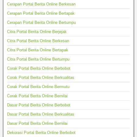
Cerapan Portal Berita Online Berkesan
Cerapan Portal Berita Online Bertapak
Cerapan Portal Berita Online Bertumpu
Citra Portal Berita Online Berjejak
Citra Portal Berita Online Berkesan
Citra Portal Berita Online Bertapak
Citra Portal Berita Online Bertumpu
Corak Portal Berita Online Berbobot
Corak Portal Berita Online Berkualitas
Corak Portal Berita Online Bermutu
Corak Portal Berita Online Bernilai
Dasar Portal Berita Online Berbobot
Dasar Portal Berita Online Berkualitas
Dasar Portal Berita Online Bernilai
Dekorasi Portal Berita Online Berbobot