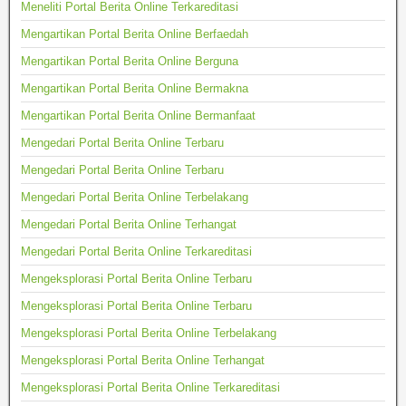
Meneliti Portal Berita Online Terkareditasi
Mengartikan Portal Berita Online Berfaedah
Mengartikan Portal Berita Online Berguna
Mengartikan Portal Berita Online Bermakna
Mengartikan Portal Berita Online Bermanfaat
Mengedari Portal Berita Online Terbaru
Mengedari Portal Berita Online Terbaru
Mengedari Portal Berita Online Terbelakang
Mengedari Portal Berita Online Terhangat
Mengedari Portal Berita Online Terkareditasi
Mengeksplorasi Portal Berita Online Terbaru
Mengeksplorasi Portal Berita Online Terbaru
Mengeksplorasi Portal Berita Online Terbelakang
Mengeksplorasi Portal Berita Online Terhangat
Mengeksplorasi Portal Berita Online Terkareditasi