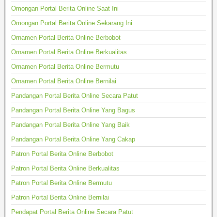
Omongan Portal Berita Online Saat Ini
Omongan Portal Berita Online Sekarang Ini
Ornamen Portal Berita Online Berbobot
Ornamen Portal Berita Online Berkualitas
Ornamen Portal Berita Online Bermutu
Ornamen Portal Berita Online Bernilai
Pandangan Portal Berita Online Secara Patut
Pandangan Portal Berita Online Yang Bagus
Pandangan Portal Berita Online Yang Baik
Pandangan Portal Berita Online Yang Cakap
Patron Portal Berita Online Berbobot
Patron Portal Berita Online Berkualitas
Patron Portal Berita Online Bermutu
Patron Portal Berita Online Bernilai
Pendapat Portal Berita Online Secara Patut