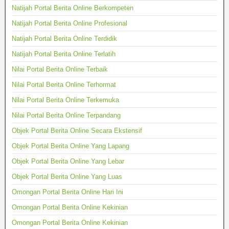
Natijah Portal Berita Online Berkompeten
Natijah Portal Berita Online Profesional
Natijah Portal Berita Online Terdidik
Natijah Portal Berita Online Terlatih
Nilai Portal Berita Online Terbaik
Nilai Portal Berita Online Terhormat
Nilai Portal Berita Online Terkemuka
Nilai Portal Berita Online Terpandang
Objek Portal Berita Online Secara Ekstensif
Objek Portal Berita Online Yang Lapang
Objek Portal Berita Online Yang Lebar
Objek Portal Berita Online Yang Luas
Omongan Portal Berita Online Hari Ini
Omongan Portal Berita Online Kekinian
Omongan Portal Berita Online Kekinian