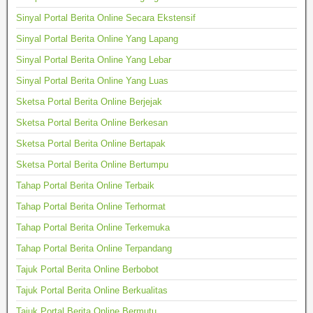
Sinyal Portal Berita Online Secara Ekstensif
Sinyal Portal Berita Online Yang Lapang
Sinyal Portal Berita Online Yang Lebar
Sinyal Portal Berita Online Yang Luas
Sketsa Portal Berita Online Berjejak
Sketsa Portal Berita Online Berkesan
Sketsa Portal Berita Online Bertapak
Sketsa Portal Berita Online Bertumpu
Tahap Portal Berita Online Terbaik
Tahap Portal Berita Online Terhormat
Tahap Portal Berita Online Terkemuka
Tahap Portal Berita Online Terpandang
Tajuk Portal Berita Online Berbobot
Tajuk Portal Berita Online Berkualitas
Tajuk Portal Berita Online Bermutu