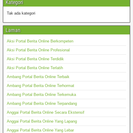
Kategori
Tak ada kategori
Laman
Aksi Portal Berita Online Berkompeten
Aksi Portal Berita Online Profesional
Aksi Portal Berita Online Terdidik
Aksi Portal Berita Online Terlatih
Ambang Portal Berita Online Terbaik
Ambang Portal Berita Online Terhormat
Ambang Portal Berita Online Terkemuka
Ambang Portal Berita Online Terpandang
Anggai Portal Berita Online Secara Ekstensif
Anggai Portal Berita Online Yang Lapang
Anggai Portal Berita Online Yang Lebar