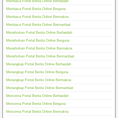
Membaca Portal Berita Online Berfaedah
Membaca Portal Berita Online Berguna
Membaca Portal Berita Online Bermakna
Membaca Portal Berita Online Bermanfaat
Menafsirkan Portal Berita Online Berfaedah
Menafsirkan Portal Berita Online Berguna
Menafsirkan Portal Berita Online Bermakna
Menafsirkan Portal Berita Online Bermanfaat
Menangkap Portal Berita Online Berfaedah
Menangkap Portal Berita Online Berguna
Menangkap Portal Berita Online Bermakna
Menangkap Portal Berita Online Bermanfaat
Mencerna Portal Berita Online Berfaedah
Mencerna Portal Berita Online Berguna
Mencerna Portal Berita Online Bermakna