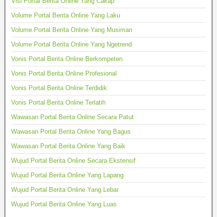
Visi Portal Berita Online Yang Cakap
Volume Portal Berita Online Yang Laku
Volume Portal Berita Online Yang Musiman
Volume Portal Berita Online Yang Ngetrend
Vonis Portal Berita Online Berkompeten
Vonis Portal Berita Online Profesional
Vonis Portal Berita Online Terdidik
Vonis Portal Berita Online Terlatih
Wawasan Portal Berita Online Secara Patut
Wawasan Portal Berita Online Yang Bagus
Wawasan Portal Berita Online Yang Baik
Wujud Portal Berita Online Secara Ekstensif
Wujud Portal Berita Online Yang Lapang
Wujud Portal Berita Online Yang Lebar
Wujud Portal Berita Online Yang Luas