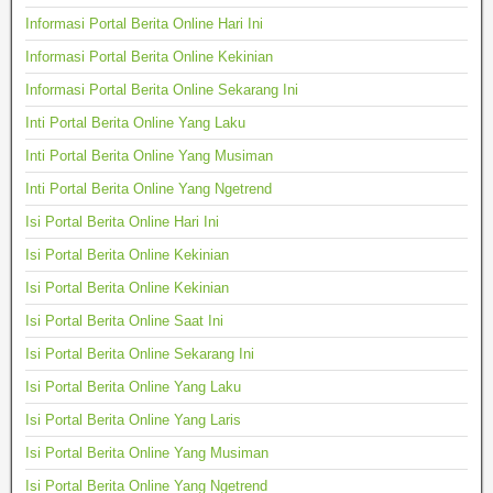
Informasi Portal Berita Online Hari Ini
Informasi Portal Berita Online Kekinian
Informasi Portal Berita Online Sekarang Ini
Inti Portal Berita Online Yang Laku
Inti Portal Berita Online Yang Musiman
Inti Portal Berita Online Yang Ngetrend
Isi Portal Berita Online Hari Ini
Isi Portal Berita Online Kekinian
Isi Portal Berita Online Kekinian
Isi Portal Berita Online Saat Ini
Isi Portal Berita Online Sekarang Ini
Isi Portal Berita Online Yang Laku
Isi Portal Berita Online Yang Laris
Isi Portal Berita Online Yang Musiman
Isi Portal Berita Online Yang Ngetrend