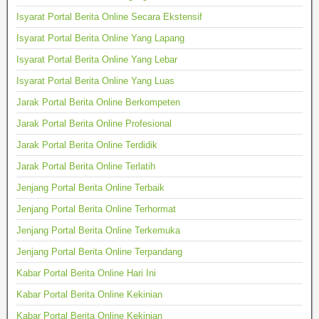
Isyarat Portal Berita Online Secara Ekstensif
Isyarat Portal Berita Online Yang Lapang
Isyarat Portal Berita Online Yang Lebar
Isyarat Portal Berita Online Yang Luas
Jarak Portal Berita Online Berkompeten
Jarak Portal Berita Online Profesional
Jarak Portal Berita Online Terdidik
Jarak Portal Berita Online Terlatih
Jenjang Portal Berita Online Terbaik
Jenjang Portal Berita Online Terhormat
Jenjang Portal Berita Online Terkemuka
Jenjang Portal Berita Online Terpandang
Kabar Portal Berita Online Hari Ini
Kabar Portal Berita Online Kekinian
Kabar Portal Berita Online Kekinian