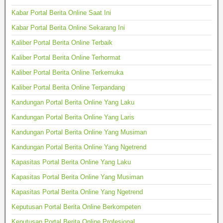
Kabar Portal Berita Online Saat Ini
Kabar Portal Berita Online Sekarang Ini
Kaliber Portal Berita Online Terbaik
Kaliber Portal Berita Online Terhormat
Kaliber Portal Berita Online Terkemuka
Kaliber Portal Berita Online Terpandang
Kandungan Portal Berita Online Yang Laku
Kandungan Portal Berita Online Yang Laris
Kandungan Portal Berita Online Yang Musiman
Kandungan Portal Berita Online Yang Ngetrend
Kapasitas Portal Berita Online Yang Laku
Kapasitas Portal Berita Online Yang Musiman
Kapasitas Portal Berita Online Yang Ngetrend
Keputusan Portal Berita Online Berkompeten
Keputusan Portal Berita Online Profesional