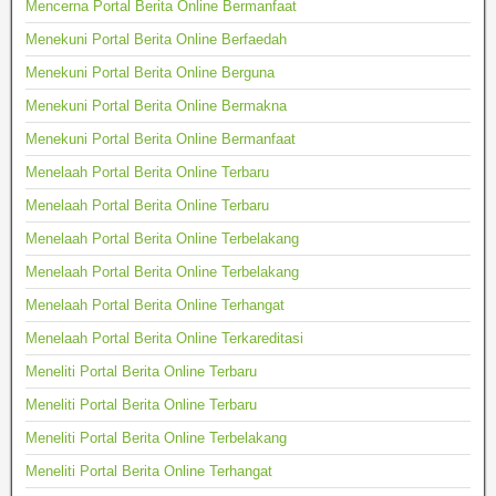
Mencerna Portal Berita Online Bermanfaat
Menekuni Portal Berita Online Berfaedah
Menekuni Portal Berita Online Berguna
Menekuni Portal Berita Online Bermakna
Menekuni Portal Berita Online Bermanfaat
Menelaah Portal Berita Online Terbaru
Menelaah Portal Berita Online Terbaru
Menelaah Portal Berita Online Terbelakang
Menelaah Portal Berita Online Terbelakang
Menelaah Portal Berita Online Terhangat
Menelaah Portal Berita Online Terkareditasi
Meneliti Portal Berita Online Terbaru
Meneliti Portal Berita Online Terbaru
Meneliti Portal Berita Online Terbelakang
Meneliti Portal Berita Online Terhangat