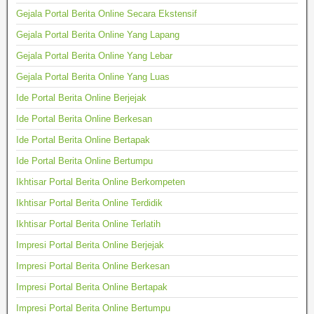
Gejala Portal Berita Online Secara Ekstensif
Gejala Portal Berita Online Yang Lapang
Gejala Portal Berita Online Yang Lebar
Gejala Portal Berita Online Yang Luas
Ide Portal Berita Online Berjejak
Ide Portal Berita Online Berkesan
Ide Portal Berita Online Bertapak
Ide Portal Berita Online Bertumpu
Ikhtisar Portal Berita Online Berkompeten
Ikhtisar Portal Berita Online Terdidik
Ikhtisar Portal Berita Online Terlatih
Impresi Portal Berita Online Berjejak
Impresi Portal Berita Online Berkesan
Impresi Portal Berita Online Bertapak
Impresi Portal Berita Online Bertumpu