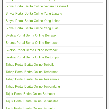
Sinyal Portal Berita Online Secara Ekstensif
Sinyal Portal Berita Online Yang Lapang
Sinyal Portal Berita Online Yang Lebar
Sinyal Portal Berita Online Yang Luas
Sketsa Portal Berita Online Berjejak
Sketsa Portal Berita Online Berkesan
Sketsa Portal Berita Online Bertapak
Sketsa Portal Berita Online Bertumpu
Tahap Portal Berita Online Terbaik
Tahap Portal Berita Online Terhormat
Tahap Portal Berita Online Terkemuka
Tahap Portal Berita Online Terpandang
Tajuk Portal Berita Online Berbobot
Tajuk Portal Berita Online Berkualitas
Tajuk Portal Berita Online Bermutu