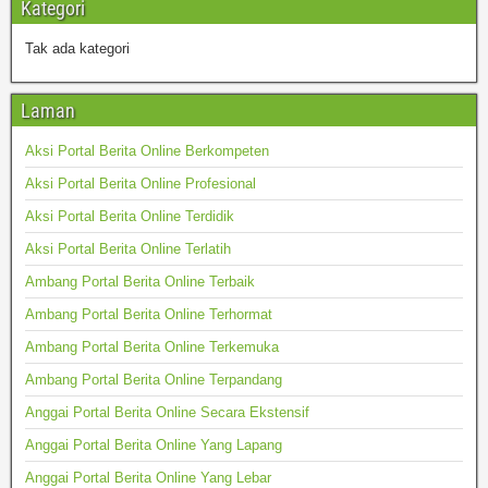
Kategori
Tak ada kategori
Laman
Aksi Portal Berita Online Berkompeten
Aksi Portal Berita Online Profesional
Aksi Portal Berita Online Terdidik
Aksi Portal Berita Online Terlatih
Ambang Portal Berita Online Terbaik
Ambang Portal Berita Online Terhormat
Ambang Portal Berita Online Terkemuka
Ambang Portal Berita Online Terpandang
Anggai Portal Berita Online Secara Ekstensif
Anggai Portal Berita Online Yang Lapang
Anggai Portal Berita Online Yang Lebar