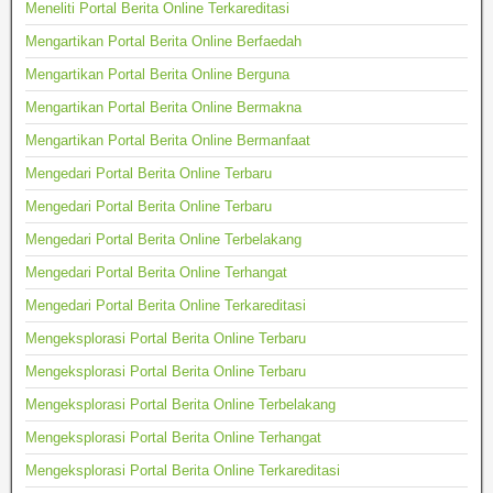
Meneliti Portal Berita Online Terkareditasi
Mengartikan Portal Berita Online Berfaedah
Mengartikan Portal Berita Online Berguna
Mengartikan Portal Berita Online Bermakna
Mengartikan Portal Berita Online Bermanfaat
Mengedari Portal Berita Online Terbaru
Mengedari Portal Berita Online Terbaru
Mengedari Portal Berita Online Terbelakang
Mengedari Portal Berita Online Terhangat
Mengedari Portal Berita Online Terkareditasi
Mengeksplorasi Portal Berita Online Terbaru
Mengeksplorasi Portal Berita Online Terbaru
Mengeksplorasi Portal Berita Online Terbelakang
Mengeksplorasi Portal Berita Online Terhangat
Mengeksplorasi Portal Berita Online Terkareditasi