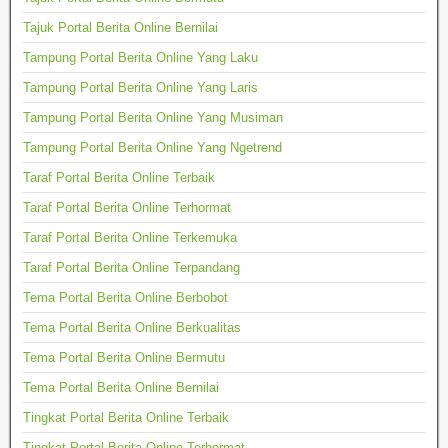
Tajuk Portal Berita Online Bernilai
Tampung Portal Berita Online Yang Laku
Tampung Portal Berita Online Yang Laris
Tampung Portal Berita Online Yang Musiman
Tampung Portal Berita Online Yang Ngetrend
Taraf Portal Berita Online Terbaik
Taraf Portal Berita Online Terhormat
Taraf Portal Berita Online Terkemuka
Taraf Portal Berita Online Terpandang
Tema Portal Berita Online Berbobot
Tema Portal Berita Online Berkualitas
Tema Portal Berita Online Bermutu
Tema Portal Berita Online Bernilai
Tingkat Portal Berita Online Terbaik
Tingkat Portal Berita Online Terhormat