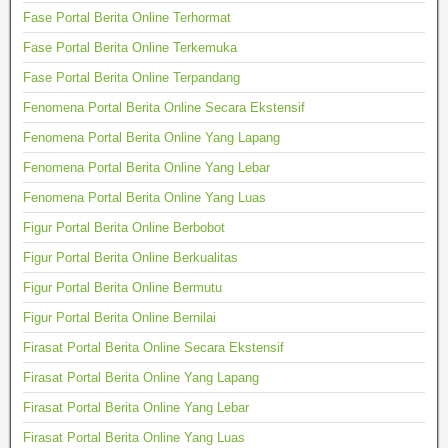
Fase Portal Berita Online Terhormat
Fase Portal Berita Online Terkemuka
Fase Portal Berita Online Terpandang
Fenomena Portal Berita Online Secara Ekstensif
Fenomena Portal Berita Online Yang Lapang
Fenomena Portal Berita Online Yang Lebar
Fenomena Portal Berita Online Yang Luas
Figur Portal Berita Online Berbobot
Figur Portal Berita Online Berkualitas
Figur Portal Berita Online Bermutu
Figur Portal Berita Online Bernilai
Firasat Portal Berita Online Secara Ekstensif
Firasat Portal Berita Online Yang Lapang
Firasat Portal Berita Online Yang Lebar
Firasat Portal Berita Online Yang Luas