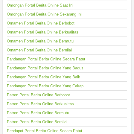
Omongan Portal Berita Online Saat Ini
Omongan Portal Berita Online Sekarang Ini
Ornamen Portal Berita Online Berbobot
Ornamen Portal Berita Online Berkualitas
Ornamen Portal Berita Online Bermutu
Ornamen Portal Berita Online Bernilai
Pandangan Portal Berita Online Secara Patut
Pandangan Portal Berita Online Yang Bagus
Pandangan Portal Berita Online Yang Baik
Pandangan Portal Berita Online Yang Cakap
Patron Portal Berita Online Berbobot
Patron Portal Berita Online Berkualitas
Patron Portal Berita Online Bermutu
Patron Portal Berita Online Bernilai
Pendapat Portal Berita Online Secara Patut