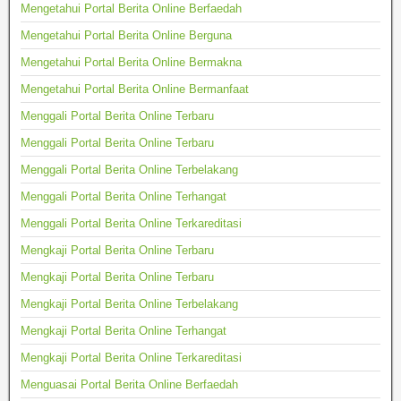
Mengetahui Portal Berita Online Berfaedah
Mengetahui Portal Berita Online Berguna
Mengetahui Portal Berita Online Bermakna
Mengetahui Portal Berita Online Bermanfaat
Menggali Portal Berita Online Terbaru
Menggali Portal Berita Online Terbaru
Menggali Portal Berita Online Terbelakang
Menggali Portal Berita Online Terhangat
Menggali Portal Berita Online Terkareditasi
Mengkaji Portal Berita Online Terbaru
Mengkaji Portal Berita Online Terbaru
Mengkaji Portal Berita Online Terbelakang
Mengkaji Portal Berita Online Terhangat
Mengkaji Portal Berita Online Terkareditasi
Menguasai Portal Berita Online Berfaedah