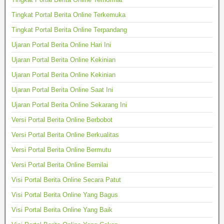
Tingkat Portal Berita Online Terkemuka
Tingkat Portal Berita Online Terpandang
Ujaran Portal Berita Online Hari Ini
Ujaran Portal Berita Online Kekinian
Ujaran Portal Berita Online Kekinian
Ujaran Portal Berita Online Saat Ini
Ujaran Portal Berita Online Sekarang Ini
Versi Portal Berita Online Berbobot
Versi Portal Berita Online Berkualitas
Versi Portal Berita Online Bermutu
Versi Portal Berita Online Bernilai
Visi Portal Berita Online Secara Patut
Visi Portal Berita Online Yang Bagus
Visi Portal Berita Online Yang Baik