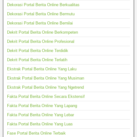
Dekorasi Portal Berita Online Berkualitas
Dekorasi Portal Berita Online Bermutu
Dekorasi Portal Berita Online Bernilai
Dekrit Portal Berita Online Berkompeten
Dekrit Portal Berita Online Profesional
Dekrit Portal Berita Online Terdidik
Dekrit Portal Berita Online Terlatih
Ekstrak Portal Berita Online Yang Laku
Ekstrak Portal Berita Online Yang Musiman
Ekstrak Portal Berita Online Yang Ngetrend
Fakta Portal Berita Online Secara Ekstensif
Fakta Portal Berita Online Yang Lapang
Fakta Portal Berita Online Yang Lebar
Fakta Portal Berita Online Yang Luas
Fase Portal Berita Online Terbaik