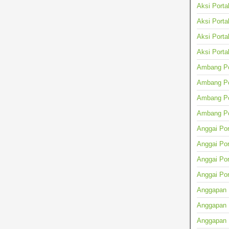
Aksi Porta
Aksi Portal
Aksi Portal
Aksi Portal
Ambang Por
Ambang Por
Ambang Por
Ambang Por
Anggai Por
Anggai Por
Anggai Por
Anggai Por
Anggapan P
Anggapan P
Anggapan P