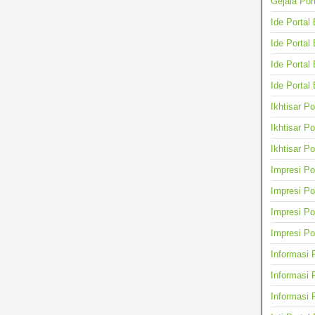
Gejala Por
Ide Portal 
Ide Portal
Ide Portal
Ide Portal
Ikhtisar P
Ikhtisar Po
Ikhtisar Po
Impresi Por
Impresi Po
Impresi Po
Impresi Po
Informasi P
Informasi P
Informasi P