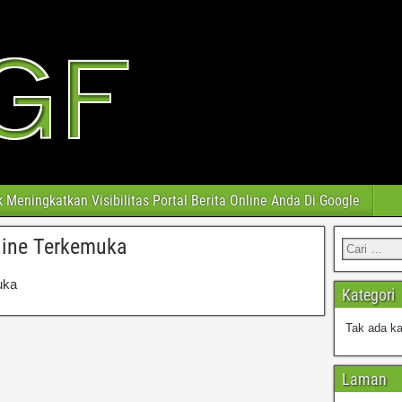
k Meningkatkan Visibilitas Portal Berita Online Anda Di Google
nline Terkemuka
uka
Kategori
Tak ada ka
Laman