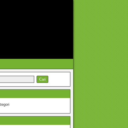
tegori