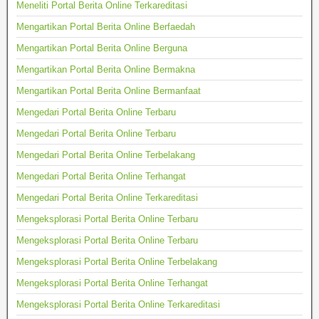
Meneliti Portal Berita Online Terkareditasi
Mengartikan Portal Berita Online Berfaedah
Mengartikan Portal Berita Online Berguna
Mengartikan Portal Berita Online Bermakna
Mengartikan Portal Berita Online Bermanfaat
Mengedari Portal Berita Online Terbaru
Mengedari Portal Berita Online Terbaru
Mengedari Portal Berita Online Terbelakang
Mengedari Portal Berita Online Terhangat
Mengedari Portal Berita Online Terkareditasi
Mengeksplorasi Portal Berita Online Terbaru
Mengeksplorasi Portal Berita Online Terbaru
Mengeksplorasi Portal Berita Online Terbelakang
Mengeksplorasi Portal Berita Online Terhangat
Mengeksplorasi Portal Berita Online Terkareditasi