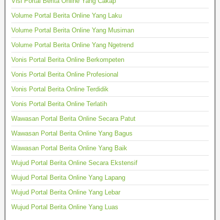
Visi Portal Berita Online Yang Cakap
Volume Portal Berita Online Yang Laku
Volume Portal Berita Online Yang Musiman
Volume Portal Berita Online Yang Ngetrend
Vonis Portal Berita Online Berkompeten
Vonis Portal Berita Online Profesional
Vonis Portal Berita Online Terdidik
Vonis Portal Berita Online Terlatih
Wawasan Portal Berita Online Secara Patut
Wawasan Portal Berita Online Yang Bagus
Wawasan Portal Berita Online Yang Baik
Wujud Portal Berita Online Secara Ekstensif
Wujud Portal Berita Online Yang Lapang
Wujud Portal Berita Online Yang Lebar
Wujud Portal Berita Online Yang Luas