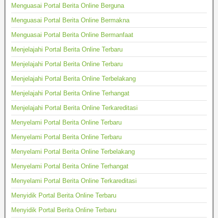
Menguasai Portal Berita Online Berguna
Menguasai Portal Berita Online Bermakna
Menguasai Portal Berita Online Bermanfaat
Menjelajahi Portal Berita Online Terbaru
Menjelajahi Portal Berita Online Terbaru
Menjelajahi Portal Berita Online Terbelakang
Menjelajahi Portal Berita Online Terhangat
Menjelajahi Portal Berita Online Terkareditasi
Menyelami Portal Berita Online Terbaru
Menyelami Portal Berita Online Terbaru
Menyelami Portal Berita Online Terbelakang
Menyelami Portal Berita Online Terhangat
Menyelami Portal Berita Online Terkareditasi
Menyidik Portal Berita Online Terbaru
Menyidik Portal Berita Online Terbaru