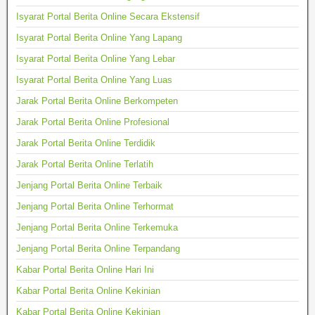
Isyarat Portal Berita Online Secara Ekstensif
Isyarat Portal Berita Online Yang Lapang
Isyarat Portal Berita Online Yang Lebar
Isyarat Portal Berita Online Yang Luas
Jarak Portal Berita Online Berkompeten
Jarak Portal Berita Online Profesional
Jarak Portal Berita Online Terdidik
Jarak Portal Berita Online Terlatih
Jenjang Portal Berita Online Terbaik
Jenjang Portal Berita Online Terhormat
Jenjang Portal Berita Online Terkemuka
Jenjang Portal Berita Online Terpandang
Kabar Portal Berita Online Hari Ini
Kabar Portal Berita Online Kekinian
Kabar Portal Berita Online Kekinian