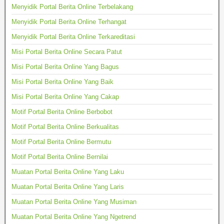
Menyidik Portal Berita Online Terbelakang
Menyidik Portal Berita Online Terhangat
Menyidik Portal Berita Online Terkareditasi
Misi Portal Berita Online Secara Patut
Misi Portal Berita Online Yang Bagus
Misi Portal Berita Online Yang Baik
Misi Portal Berita Online Yang Cakap
Motif Portal Berita Online Berbobot
Motif Portal Berita Online Berkualitas
Motif Portal Berita Online Bermutu
Motif Portal Berita Online Bernilai
Muatan Portal Berita Online Yang Laku
Muatan Portal Berita Online Yang Laris
Muatan Portal Berita Online Yang Musiman
Muatan Portal Berita Online Yang Ngetrend