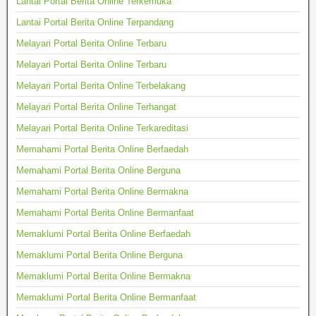
Lantai Portal Berita Online Terkemuka
Lantai Portal Berita Online Terpandang
Melayari Portal Berita Online Terbaru
Melayari Portal Berita Online Terbaru
Melayari Portal Berita Online Terbelakang
Melayari Portal Berita Online Terhangat
Melayari Portal Berita Online Terkareditasi
Memahami Portal Berita Online Berfaedah
Memahami Portal Berita Online Berguna
Memahami Portal Berita Online Bermakna
Memahami Portal Berita Online Bermanfaat
Memaklumi Portal Berita Online Berfaedah
Memaklumi Portal Berita Online Berguna
Memaklumi Portal Berita Online Bermakna
Memaklumi Portal Berita Online Bermanfaat