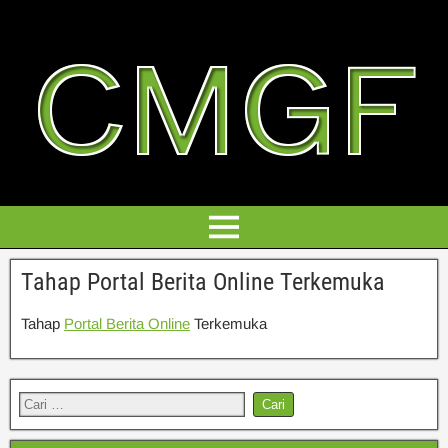
Tahap Portal Berita Online Terkemuka
Tahap
Portal Berita Online
Terkemuka