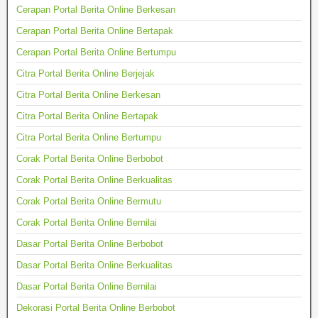
Cerapan Portal Berita Online Berkesan
Cerapan Portal Berita Online Bertapak
Cerapan Portal Berita Online Bertumpu
Citra Portal Berita Online Berjejak
Citra Portal Berita Online Berkesan
Citra Portal Berita Online Bertapak
Citra Portal Berita Online Bertumpu
Corak Portal Berita Online Berbobot
Corak Portal Berita Online Berkualitas
Corak Portal Berita Online Bermutu
Corak Portal Berita Online Bernilai
Dasar Portal Berita Online Berbobot
Dasar Portal Berita Online Berkualitas
Dasar Portal Berita Online Bernilai
Dekorasi Portal Berita Online Berbobot