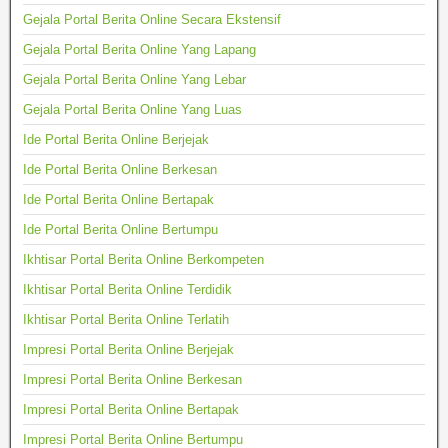
Gejala Portal Berita Online Secara Ekstensif
Gejala Portal Berita Online Yang Lapang
Gejala Portal Berita Online Yang Lebar
Gejala Portal Berita Online Yang Luas
Ide Portal Berita Online Berjejak
Ide Portal Berita Online Berkesan
Ide Portal Berita Online Bertapak
Ide Portal Berita Online Bertumpu
Ikhtisar Portal Berita Online Berkompeten
Ikhtisar Portal Berita Online Terdidik
Ikhtisar Portal Berita Online Terlatih
Impresi Portal Berita Online Berjejak
Impresi Portal Berita Online Berkesan
Impresi Portal Berita Online Bertapak
Impresi Portal Berita Online Bertumpu