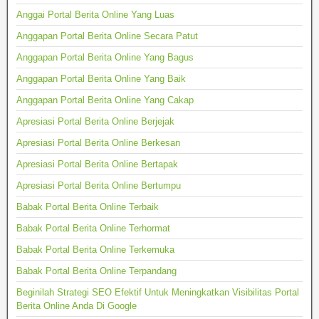
Anggai Portal Berita Online Yang Luas
Anggapan Portal Berita Online Secara Patut
Anggapan Portal Berita Online Yang Bagus
Anggapan Portal Berita Online Yang Baik
Anggapan Portal Berita Online Yang Cakap
Apresiasi Portal Berita Online Berjejak
Apresiasi Portal Berita Online Berkesan
Apresiasi Portal Berita Online Bertapak
Apresiasi Portal Berita Online Bertumpu
Babak Portal Berita Online Terbaik
Babak Portal Berita Online Terhormat
Babak Portal Berita Online Terkemuka
Babak Portal Berita Online Terpandang
Beginilah Strategi SEO Efektif Untuk Meningkatkan Visibilitas Portal
Berita Online Anda Di Google