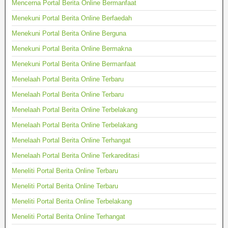
Mencerna Portal Berita Online Bermanfaat
Menekuni Portal Berita Online Berfaedah
Menekuni Portal Berita Online Berguna
Menekuni Portal Berita Online Bermakna
Menekuni Portal Berita Online Bermanfaat
Menelaah Portal Berita Online Terbaru
Menelaah Portal Berita Online Terbaru
Menelaah Portal Berita Online Terbelakang
Menelaah Portal Berita Online Terbelakang
Menelaah Portal Berita Online Terhangat
Menelaah Portal Berita Online Terkareditasi
Meneliti Portal Berita Online Terbaru
Meneliti Portal Berita Online Terbaru
Meneliti Portal Berita Online Terbelakang
Meneliti Portal Berita Online Terhangat