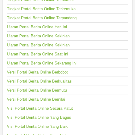
Tingkat Portal Berita Online Terkemuka
Tingkat Portal Berita Online Terpandang
Ujaran Portal Berita Online Hari Ini
Ujaran Portal Berita Online Kekinian
Ujaran Portal Berita Online Kekinian
Ujaran Portal Berita Online Saat Ini
Ujaran Portal Berita Online Sekarang Ini
Versi Portal Berita Online Berbobot
Versi Portal Berita Online Berkualitas
Versi Portal Berita Online Bermutu
Versi Portal Berita Online Bernilai
Visi Portal Berita Online Secara Patut
Visi Portal Berita Online Yang Bagus
Visi Portal Berita Online Yang Baik