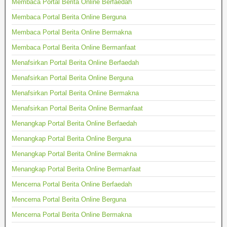
Membaca Portal Berita Online Berfaedah
Membaca Portal Berita Online Berguna
Membaca Portal Berita Online Bermakna
Membaca Portal Berita Online Bermanfaat
Menafsirkan Portal Berita Online Berfaedah
Menafsirkan Portal Berita Online Berguna
Menafsirkan Portal Berita Online Bermakna
Menafsirkan Portal Berita Online Bermanfaat
Menangkap Portal Berita Online Berfaedah
Menangkap Portal Berita Online Berguna
Menangkap Portal Berita Online Bermakna
Menangkap Portal Berita Online Bermanfaat
Mencerna Portal Berita Online Berfaedah
Mencerna Portal Berita Online Berguna
Mencerna Portal Berita Online Bermakna