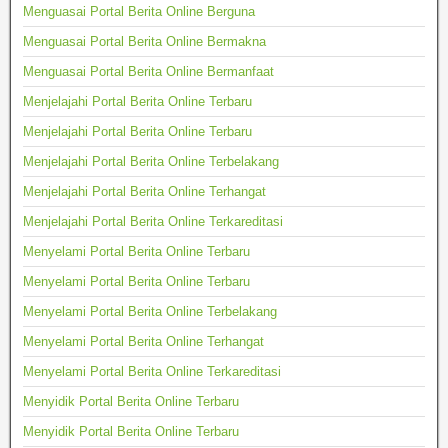
Menguasai Portal Berita Online Berguna
Menguasai Portal Berita Online Bermakna
Menguasai Portal Berita Online Bermanfaat
Menjelajahi Portal Berita Online Terbaru
Menjelajahi Portal Berita Online Terbaru
Menjelajahi Portal Berita Online Terbelakang
Menjelajahi Portal Berita Online Terhangat
Menjelajahi Portal Berita Online Terkareditasi
Menyelami Portal Berita Online Terbaru
Menyelami Portal Berita Online Terbaru
Menyelami Portal Berita Online Terbelakang
Menyelami Portal Berita Online Terhangat
Menyelami Portal Berita Online Terkareditasi
Menyidik Portal Berita Online Terbaru
Menyidik Portal Berita Online Terbaru