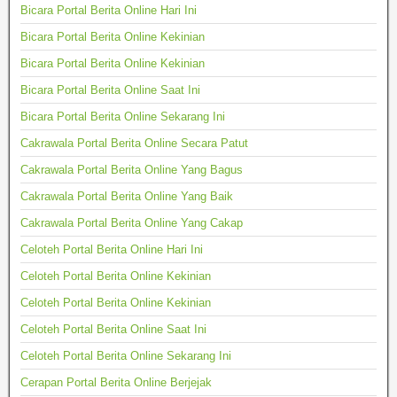
Bicara Portal Berita Online Hari Ini
Bicara Portal Berita Online Kekinian
Bicara Portal Berita Online Kekinian
Bicara Portal Berita Online Saat Ini
Bicara Portal Berita Online Sekarang Ini
Cakrawala Portal Berita Online Secara Patut
Cakrawala Portal Berita Online Yang Bagus
Cakrawala Portal Berita Online Yang Baik
Cakrawala Portal Berita Online Yang Cakap
Celoteh Portal Berita Online Hari Ini
Celoteh Portal Berita Online Kekinian
Celoteh Portal Berita Online Kekinian
Celoteh Portal Berita Online Saat Ini
Celoteh Portal Berita Online Sekarang Ini
Cerapan Portal Berita Online Berjejak