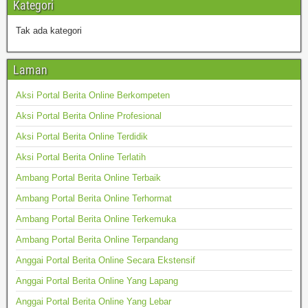
Kategori
Tak ada kategori
Laman
Aksi Portal Berita Online Berkompeten
Aksi Portal Berita Online Profesional
Aksi Portal Berita Online Terdidik
Aksi Portal Berita Online Terlatih
Ambang Portal Berita Online Terbaik
Ambang Portal Berita Online Terhormat
Ambang Portal Berita Online Terkemuka
Ambang Portal Berita Online Terpandang
Anggai Portal Berita Online Secara Ekstensif
Anggai Portal Berita Online Yang Lapang
Anggai Portal Berita Online Yang Lebar