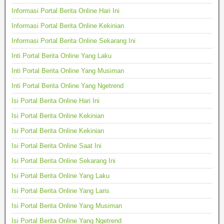
Informasi Portal Berita Online Hari Ini
Informasi Portal Berita Online Kekinian
Informasi Portal Berita Online Sekarang Ini
Inti Portal Berita Online Yang Laku
Inti Portal Berita Online Yang Musiman
Inti Portal Berita Online Yang Ngetrend
Isi Portal Berita Online Hari Ini
Isi Portal Berita Online Kekinian
Isi Portal Berita Online Kekinian
Isi Portal Berita Online Saat Ini
Isi Portal Berita Online Sekarang Ini
Isi Portal Berita Online Yang Laku
Isi Portal Berita Online Yang Laris
Isi Portal Berita Online Yang Musiman
Isi Portal Berita Online Yang Ngetrend