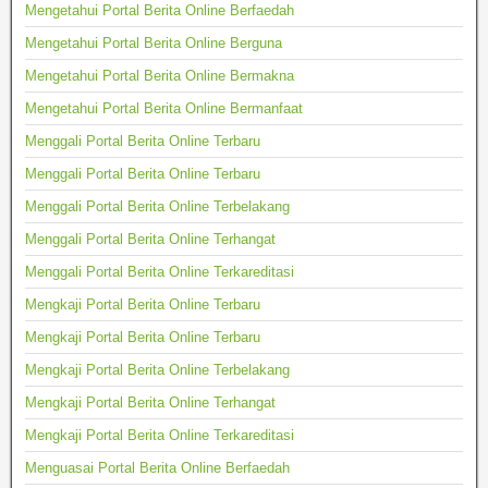
Mengetahui Portal Berita Online Berfaedah
Mengetahui Portal Berita Online Berguna
Mengetahui Portal Berita Online Bermakna
Mengetahui Portal Berita Online Bermanfaat
Menggali Portal Berita Online Terbaru
Menggali Portal Berita Online Terbaru
Menggali Portal Berita Online Terbelakang
Menggali Portal Berita Online Terhangat
Menggali Portal Berita Online Terkareditasi
Mengkaji Portal Berita Online Terbaru
Mengkaji Portal Berita Online Terbaru
Mengkaji Portal Berita Online Terbelakang
Mengkaji Portal Berita Online Terhangat
Mengkaji Portal Berita Online Terkareditasi
Menguasai Portal Berita Online Berfaedah