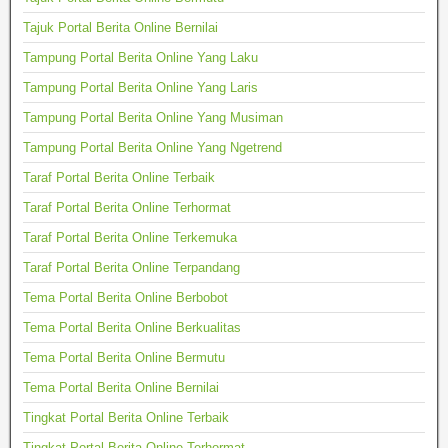
Tajuk Portal Berita Online Bernilai
Tampung Portal Berita Online Yang Laku
Tampung Portal Berita Online Yang Laris
Tampung Portal Berita Online Yang Musiman
Tampung Portal Berita Online Yang Ngetrend
Taraf Portal Berita Online Terbaik
Taraf Portal Berita Online Terhormat
Taraf Portal Berita Online Terkemuka
Taraf Portal Berita Online Terpandang
Tema Portal Berita Online Berbobot
Tema Portal Berita Online Berkualitas
Tema Portal Berita Online Bermutu
Tema Portal Berita Online Bernilai
Tingkat Portal Berita Online Terbaik
Tingkat Portal Berita Online Terhormat