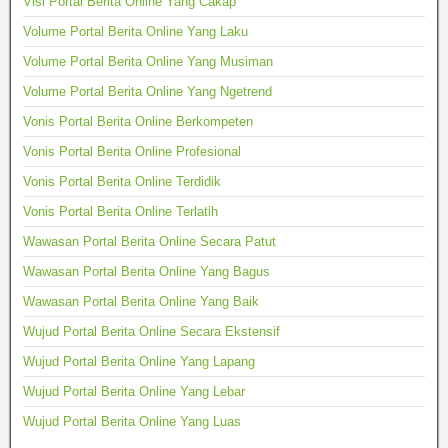
Visi Portal Berita Online Yang Cakap
Volume Portal Berita Online Yang Laku
Volume Portal Berita Online Yang Musiman
Volume Portal Berita Online Yang Ngetrend
Vonis Portal Berita Online Berkompeten
Vonis Portal Berita Online Profesional
Vonis Portal Berita Online Terdidik
Vonis Portal Berita Online Terlatih
Wawasan Portal Berita Online Secara Patut
Wawasan Portal Berita Online Yang Bagus
Wawasan Portal Berita Online Yang Baik
Wujud Portal Berita Online Secara Ekstensif
Wujud Portal Berita Online Yang Lapang
Wujud Portal Berita Online Yang Lebar
Wujud Portal Berita Online Yang Luas