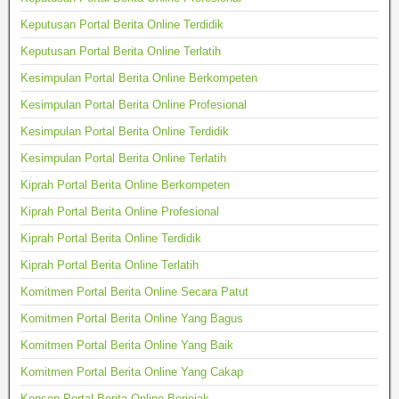
Keputusan Portal Berita Online Terdidik
Keputusan Portal Berita Online Terlatih
Kesimpulan Portal Berita Online Berkompeten
Kesimpulan Portal Berita Online Profesional
Kesimpulan Portal Berita Online Terdidik
Kesimpulan Portal Berita Online Terlatih
Kiprah Portal Berita Online Berkompeten
Kiprah Portal Berita Online Profesional
Kiprah Portal Berita Online Terdidik
Kiprah Portal Berita Online Terlatih
Komitmen Portal Berita Online Secara Patut
Komitmen Portal Berita Online Yang Bagus
Komitmen Portal Berita Online Yang Baik
Komitmen Portal Berita Online Yang Cakap
Konsep Portal Berita Online Berjejak