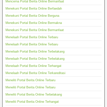
Mencerna Portal Berita Online Bermanfaat
Menekuni Portal Berita Online Berfaedah
Menekuni Portal Berita Online Berguna
Menekuni Portal Berita Online Bermakna
Menekuni Portal Berita Online Bermanfaat
Menelaah Portal Berita Online Terbaru
Menelaah Portal Berita Online Terbaru
Menelaah Portal Berita Online Terbelakang
Menelaah Portal Berita Online Terbelakang
Menelaah Portal Berita Online Terhangat
Menelaah Portal Berita Online Terkareditasi
Meneliti Portal Berita Online Terbaru
Meneliti Portal Berita Online Terbaru
Meneliti Portal Berita Online Terbelakang
Meneliti Portal Berita Online Terhangat