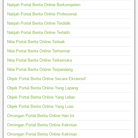
Natijah Portal Berita Online Berkompeten
Natijah Portal Berita Online Profesional
Natijah Portal Berita Online Terdidik
Natijah Portal Berita Online Terlatih
Nilai Portal Berita Online Terbaik
Nilai Portal Berita Online Terhormat
Nilai Portal Berita Online Terkemuka
Nilai Portal Berita Online Terpandang
Objek Portal Berita Online Secara Ekstensif
Objek Portal Berita Online Yang Lapang
Objek Portal Berita Online Yang Lebar
Objek Portal Berita Online Yang Luas
Omongan Portal Berita Online Hari Ini
Omongan Portal Berita Online Kekinian
Omongan Portal Berita Online Kekinian