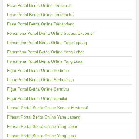
Fase Portal Berita Online Terhormat
Fase Portal Berita Online Terkemuka
Fase Portal Berita Online Terpandang
Fenomena Portal Berita Online Secara Ekstensif
Fenomena Portal Berita Online Yang Lapang
Fenomena Portal Berita Online Yang Lebar
Fenomena Portal Berita Online Yang Luas
Figur Portal Berita Online Berbobot
Figur Portal Berita Online Berkualitas
Figur Portal Berita Online Bermutu
Figur Portal Berita Online Bernilai
Firasat Portal Berita Online Secara Ekstensif
Firasat Portal Berita Online Yang Lapang
Firasat Portal Berita Online Yang Lebar
Firasat Portal Berita Online Yang Luas