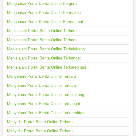
Menguasai Portal Berita Online Berguna
Menguasai Portal Berita Online Bermakna
Menguasai Portal Berita Online Bermanfaat
Menjelajahi Portal Berita Online Terbaru
Menjelajahi Portal Berita Online Terbaru
Menjelajahi Portal Berita Online Terbelakang
Menjelajahi Portal Berita Online Terhangat
Menjelajahi Portal Berita Online Terkareditasi
Menyelami Portal Berita Online Terbaru
Menyelami Portal Berita Online Terbaru
Menyelami Portal Berita Online Terbelakang
Menyelami Portal Berita Online Terhangat
Menyelami Portal Berita Online Terkareditasi
Menyidik Portal Berita Online Terbaru
Menyidik Portal Berita Online Terbaru