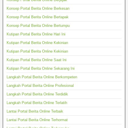
Konsep Portal Berita Online Berkesan
Konsep Portal Berita Online Bertapak
Konsep Portal Berita Online Bertumpu
Kutipan Portal Berita Online Hari Ini
Kutipan Portal Berita Online Kekinian
Kutipan Portal Berita Online Kekinian
Kutipan Portal Berita Online Saat Ini
Kutipan Portal Berita Online Sekarang Ini
Langkah Portal Berita Online Berkompeten
Langkah Portal Berita Online Profesional
Langkah Portal Berita Online Terdidik
Langkah Portal Berita Online Terlatih
Lantai Portal Berita Online Terbaik
Lantai Portal Berita Online Terhormat