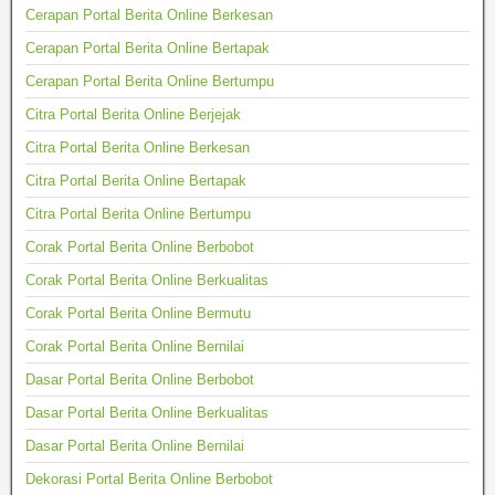
Cerapan Portal Berita Online Berkesan
Cerapan Portal Berita Online Bertapak
Cerapan Portal Berita Online Bertumpu
Citra Portal Berita Online Berjejak
Citra Portal Berita Online Berkesan
Citra Portal Berita Online Bertapak
Citra Portal Berita Online Bertumpu
Corak Portal Berita Online Berbobot
Corak Portal Berita Online Berkualitas
Corak Portal Berita Online Bermutu
Corak Portal Berita Online Bernilai
Dasar Portal Berita Online Berbobot
Dasar Portal Berita Online Berkualitas
Dasar Portal Berita Online Bernilai
Dekorasi Portal Berita Online Berbobot