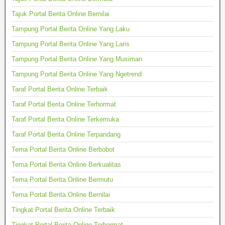
Tajuk Portal Berita Online Bernilai
Tampung Portal Berita Online Yang Laku
Tampung Portal Berita Online Yang Laris
Tampung Portal Berita Online Yang Musiman
Tampung Portal Berita Online Yang Ngetrend
Taraf Portal Berita Online Terbaik
Taraf Portal Berita Online Terhormat
Taraf Portal Berita Online Terkemuka
Taraf Portal Berita Online Terpandang
Tema Portal Berita Online Berbobot
Tema Portal Berita Online Berkualitas
Tema Portal Berita Online Bermutu
Tema Portal Berita Online Bernilai
Tingkat Portal Berita Online Terbaik
Tingkat Portal Berita Online Terhormat