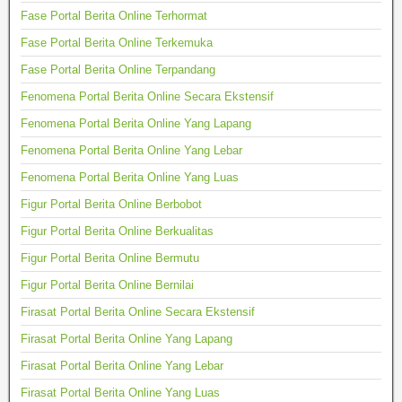
Fase Portal Berita Online Terhormat
Fase Portal Berita Online Terkemuka
Fase Portal Berita Online Terpandang
Fenomena Portal Berita Online Secara Ekstensif
Fenomena Portal Berita Online Yang Lapang
Fenomena Portal Berita Online Yang Lebar
Fenomena Portal Berita Online Yang Luas
Figur Portal Berita Online Berbobot
Figur Portal Berita Online Berkualitas
Figur Portal Berita Online Bermutu
Figur Portal Berita Online Bernilai
Firasat Portal Berita Online Secara Ekstensif
Firasat Portal Berita Online Yang Lapang
Firasat Portal Berita Online Yang Lebar
Firasat Portal Berita Online Yang Luas