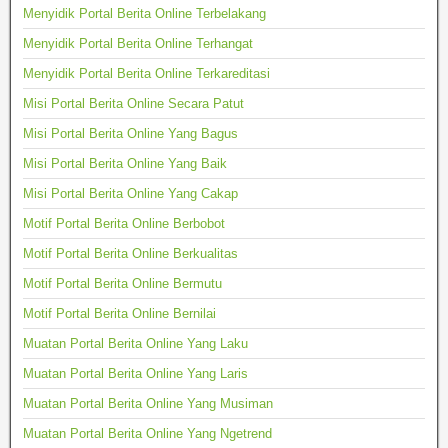
Menyidik Portal Berita Online Terbelakang
Menyidik Portal Berita Online Terhangat
Menyidik Portal Berita Online Terkareditasi
Misi Portal Berita Online Secara Patut
Misi Portal Berita Online Yang Bagus
Misi Portal Berita Online Yang Baik
Misi Portal Berita Online Yang Cakap
Motif Portal Berita Online Berbobot
Motif Portal Berita Online Berkualitas
Motif Portal Berita Online Bermutu
Motif Portal Berita Online Bernilai
Muatan Portal Berita Online Yang Laku
Muatan Portal Berita Online Yang Laris
Muatan Portal Berita Online Yang Musiman
Muatan Portal Berita Online Yang Ngetrend