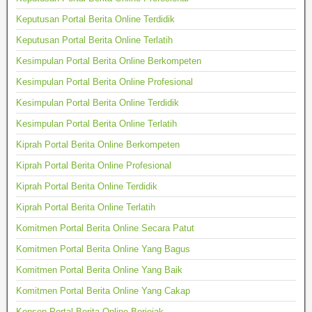
Keputusan Portal Berita Online Terdidik
Keputusan Portal Berita Online Terlatih
Kesimpulan Portal Berita Online Berkompeten
Kesimpulan Portal Berita Online Profesional
Kesimpulan Portal Berita Online Terdidik
Kesimpulan Portal Berita Online Terlatih
Kiprah Portal Berita Online Berkompeten
Kiprah Portal Berita Online Profesional
Kiprah Portal Berita Online Terdidik
Kiprah Portal Berita Online Terlatih
Komitmen Portal Berita Online Secara Patut
Komitmen Portal Berita Online Yang Bagus
Komitmen Portal Berita Online Yang Baik
Komitmen Portal Berita Online Yang Cakap
Konsep Portal Berita Online Berjejak