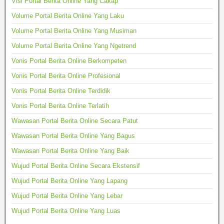
Visi Portal Berita Online Yang Cakap
Volume Portal Berita Online Yang Laku
Volume Portal Berita Online Yang Musiman
Volume Portal Berita Online Yang Ngetrend
Vonis Portal Berita Online Berkompeten
Vonis Portal Berita Online Profesional
Vonis Portal Berita Online Terdidik
Vonis Portal Berita Online Terlatih
Wawasan Portal Berita Online Secara Patut
Wawasan Portal Berita Online Yang Bagus
Wawasan Portal Berita Online Yang Baik
Wujud Portal Berita Online Secara Ekstensif
Wujud Portal Berita Online Yang Lapang
Wujud Portal Berita Online Yang Lebar
Wujud Portal Berita Online Yang Luas