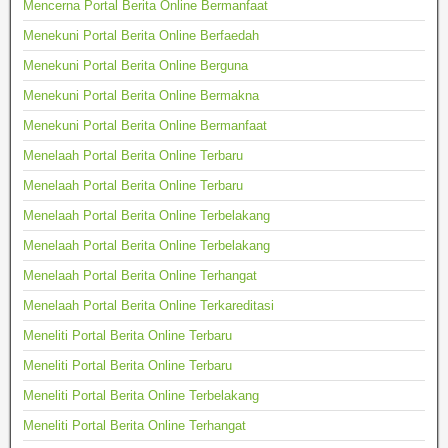
Mencerna Portal Berita Online Bermanfaat
Menekuni Portal Berita Online Berfaedah
Menekuni Portal Berita Online Berguna
Menekuni Portal Berita Online Bermakna
Menekuni Portal Berita Online Bermanfaat
Menelaah Portal Berita Online Terbaru
Menelaah Portal Berita Online Terbaru
Menelaah Portal Berita Online Terbelakang
Menelaah Portal Berita Online Terbelakang
Menelaah Portal Berita Online Terhangat
Menelaah Portal Berita Online Terkareditasi
Meneliti Portal Berita Online Terbaru
Meneliti Portal Berita Online Terbaru
Meneliti Portal Berita Online Terbelakang
Meneliti Portal Berita Online Terhangat