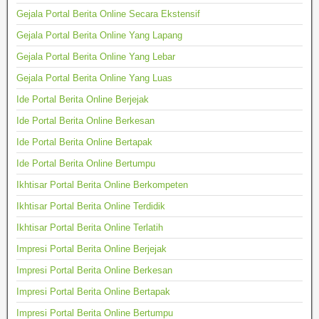
Gejala Portal Berita Online Secara Ekstensif
Gejala Portal Berita Online Yang Lapang
Gejala Portal Berita Online Yang Lebar
Gejala Portal Berita Online Yang Luas
Ide Portal Berita Online Berjejak
Ide Portal Berita Online Berkesan
Ide Portal Berita Online Bertapak
Ide Portal Berita Online Bertumpu
Ikhtisar Portal Berita Online Berkompeten
Ikhtisar Portal Berita Online Terdidik
Ikhtisar Portal Berita Online Terlatih
Impresi Portal Berita Online Berjejak
Impresi Portal Berita Online Berkesan
Impresi Portal Berita Online Bertapak
Impresi Portal Berita Online Bertumpu