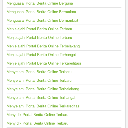
Menguasai Portal Berita Online Berguna
Menguasai Portal Berita Online Bermakna
Menguasai Portal Berita Online Bermanfaat
Menjelajahi Portal Berita Online Terbaru
Menjelajahi Portal Berita Online Terbaru
Menjelajahi Portal Berita Online Terbelakang
Menjelajahi Portal Berita Online Terhangat
Menjelajahi Portal Berita Online Terkareditasi
Menyelami Portal Berita Online Terbaru
Menyelami Portal Berita Online Terbaru
Menyelami Portal Berita Online Terbelakang
Menyelami Portal Berita Online Terhangat
Menyelami Portal Berita Online Terkareditasi
Menyidik Portal Berita Online Terbaru
Menyidik Portal Berita Online Terbaru