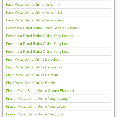
Fase Portal Berita Online Terhormat
Fase Portal Berita Online Terkemuka
Fase Portal Berita Online Terpandang
Fenomena Portal Berita Online Secara Ekstensif
Fenomena Portal Berita Online Yang Lapang
Fenomena Portal Berita Online Yang Lebar
Fenomena Portal Berita Online Yang Luas
Figur Portal Berita Online Berbobot
Figur Portal Berita Online Berkualitas
Figur Portal Berita Online Bermutu
Figur Portal Berita Online Bernilai
Firasat Portal Berita Online Secara Ekstensif
Firasat Portal Berita Online Yang Lapang
Firasat Portal Berita Online Yang Lebar
Firasat Portal Berita Online Yang Luas