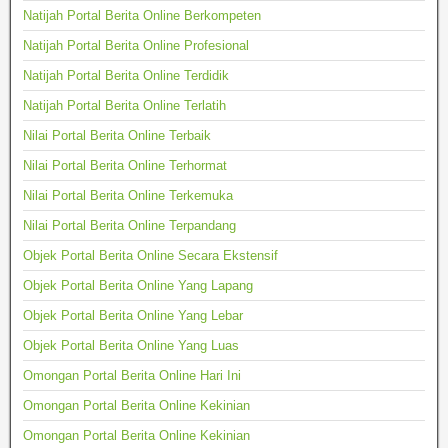
Natijah Portal Berita Online Berkompeten
Natijah Portal Berita Online Profesional
Natijah Portal Berita Online Terdidik
Natijah Portal Berita Online Terlatih
Nilai Portal Berita Online Terbaik
Nilai Portal Berita Online Terhormat
Nilai Portal Berita Online Terkemuka
Nilai Portal Berita Online Terpandang
Objek Portal Berita Online Secara Ekstensif
Objek Portal Berita Online Yang Lapang
Objek Portal Berita Online Yang Lebar
Objek Portal Berita Online Yang Luas
Omongan Portal Berita Online Hari Ini
Omongan Portal Berita Online Kekinian
Omongan Portal Berita Online Kekinian