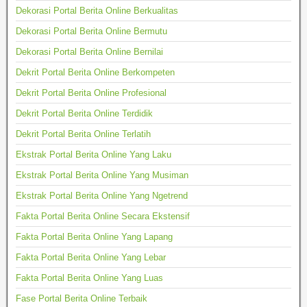
Dekorasi Portal Berita Online Berkualitas
Dekorasi Portal Berita Online Bermutu
Dekorasi Portal Berita Online Bernilai
Dekrit Portal Berita Online Berkompeten
Dekrit Portal Berita Online Profesional
Dekrit Portal Berita Online Terdidik
Dekrit Portal Berita Online Terlatih
Ekstrak Portal Berita Online Yang Laku
Ekstrak Portal Berita Online Yang Musiman
Ekstrak Portal Berita Online Yang Ngetrend
Fakta Portal Berita Online Secara Ekstensif
Fakta Portal Berita Online Yang Lapang
Fakta Portal Berita Online Yang Lebar
Fakta Portal Berita Online Yang Luas
Fase Portal Berita Online Terbaik