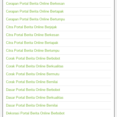
Cerapan Portal Berita Online Berkesan
Cerapan Portal Berita Online Bertapak
Cerapan Portal Berita Online Bertumpu
Citra Portal Berita Online Berjejak
Citra Portal Berita Online Berkesan
Citra Portal Berita Online Bertapak
Citra Portal Berita Online Bertumpu
Corak Portal Berita Online Berbobot
Corak Portal Berita Online Berkualitas
Corak Portal Berita Online Bermutu
Corak Portal Berita Online Bernilai
Dasar Portal Berita Online Berbobot
Dasar Portal Berita Online Berkualitas
Dasar Portal Berita Online Bernilai
Dekorasi Portal Berita Online Berbobot