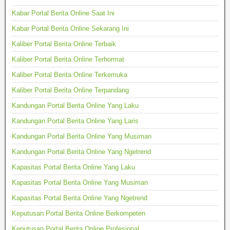
Kabar Portal Berita Online Saat Ini
Kabar Portal Berita Online Sekarang Ini
Kaliber Portal Berita Online Terbaik
Kaliber Portal Berita Online Terhormat
Kaliber Portal Berita Online Terkemuka
Kaliber Portal Berita Online Terpandang
Kandungan Portal Berita Online Yang Laku
Kandungan Portal Berita Online Yang Laris
Kandungan Portal Berita Online Yang Musiman
Kandungan Portal Berita Online Yang Ngetrend
Kapasitas Portal Berita Online Yang Laku
Kapasitas Portal Berita Online Yang Musiman
Kapasitas Portal Berita Online Yang Ngetrend
Keputusan Portal Berita Online Berkompeten
Keputusan Portal Berita Online Profesional