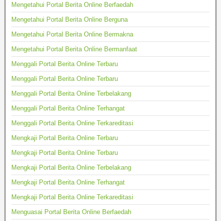
Mengetahui Portal Berita Online Berfaedah
Mengetahui Portal Berita Online Berguna
Mengetahui Portal Berita Online Bermakna
Mengetahui Portal Berita Online Bermanfaat
Menggali Portal Berita Online Terbaru
Menggali Portal Berita Online Terbaru
Menggali Portal Berita Online Terbelakang
Menggali Portal Berita Online Terhangat
Menggali Portal Berita Online Terkareditasi
Mengkaji Portal Berita Online Terbaru
Mengkaji Portal Berita Online Terbaru
Mengkaji Portal Berita Online Terbelakang
Mengkaji Portal Berita Online Terhangat
Mengkaji Portal Berita Online Terkareditasi
Menguasai Portal Berita Online Berfaedah