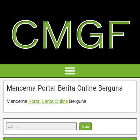
Mencerna Portal Berita Online Berguna
Mencerna
Portal Berita Online
Berguna