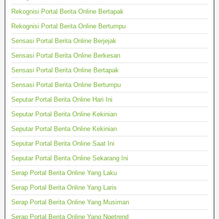
Rekognisi Portal Berita Online Bertapak
Rekognisi Portal Berita Online Bertumpu
Sensasi Portal Berita Online Berjejak
Sensasi Portal Berita Online Berkesan
Sensasi Portal Berita Online Bertapak
Sensasi Portal Berita Online Bertumpu
Seputar Portal Berita Online Hari Ini
Seputar Portal Berita Online Kekinian
Seputar Portal Berita Online Kekinian
Seputar Portal Berita Online Saat Ini
Seputar Portal Berita Online Sekarang Ini
Serap Portal Berita Online Yang Laku
Serap Portal Berita Online Yang Laris
Serap Portal Berita Online Yang Musiman
Serap Portal Berita Online Yang Ngetrend