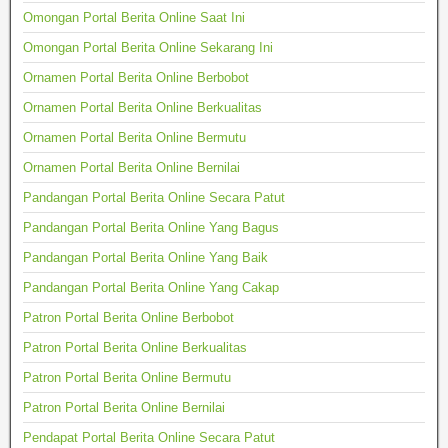
Omongan Portal Berita Online Saat Ini
Omongan Portal Berita Online Sekarang Ini
Ornamen Portal Berita Online Berbobot
Ornamen Portal Berita Online Berkualitas
Ornamen Portal Berita Online Bermutu
Ornamen Portal Berita Online Bernilai
Pandangan Portal Berita Online Secara Patut
Pandangan Portal Berita Online Yang Bagus
Pandangan Portal Berita Online Yang Baik
Pandangan Portal Berita Online Yang Cakap
Patron Portal Berita Online Berbobot
Patron Portal Berita Online Berkualitas
Patron Portal Berita Online Bermutu
Patron Portal Berita Online Bernilai
Pendapat Portal Berita Online Secara Patut