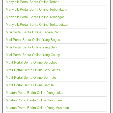
Menyidik Portal Berita Online Terbaru
Menyidik Portal Berita Online Terbelakang
Menyidik Portal Berita Online Terhangat
Menyidik Portal Berita Online Terkareditasi
Misi Portal Berita Online Secara Patut
Misi Portal Berita Online Yang Bagus
Misi Portal Berita Online Yang Baik
Misi Portal Berita Online Yang Cakap
Motif Portal Berita Online Berbobot
Motif Portal Berita Online Berkualitas
Motif Portal Berita Online Bermutu
Motif Portal Berita Online Bernilai
Muatan Portal Berita Online Yang Laku
Muatan Portal Berita Online Yang Laris
Muatan Portal Berita Online Yang Musiman