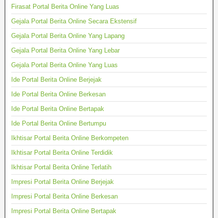
Firasat Portal Berita Online Yang Luas
Gejala Portal Berita Online Secara Ekstensif
Gejala Portal Berita Online Yang Lapang
Gejala Portal Berita Online Yang Lebar
Gejala Portal Berita Online Yang Luas
Ide Portal Berita Online Berjejak
Ide Portal Berita Online Berkesan
Ide Portal Berita Online Bertapak
Ide Portal Berita Online Bertumpu
Ikhtisar Portal Berita Online Berkompeten
Ikhtisar Portal Berita Online Terdidik
Ikhtisar Portal Berita Online Terlatih
Impresi Portal Berita Online Berjejak
Impresi Portal Berita Online Berkesan
Impresi Portal Berita Online Bertapak