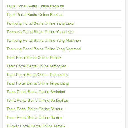
Tajuk Portal Berita Online Bermutu
Tajuk Portal Berita Online Bernilai
Tampung Portal Berita Online Yang Laku
Tampung Portal Berita Online Yang Laris
Tampung Portal Berita Online Yang Musiman
Tampung Portal Berita Online Yang Ngetrend
Taraf Portal Berita Online Terbaik
Taraf Portal Berita Online Terhormat
Taraf Portal Berita Online Terkemuka
Taraf Portal Berita Online Terpandang
Tema Portal Berita Online Berbobot
Tema Portal Berita Online Berkualitas
Tema Portal Berita Online Bermutu
Tema Portal Berita Online Bernilai
Tingkat Portal Berita Online Terbaik