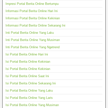
Impresi Portal Berita Online Bertumpu
Informasi Portal Berita Online Hari Ini
Informasi Portal Berita Online Kekinian
Informasi Portal Berita Online Sekarang Ini
Inti Portal Berita Online Yang Laku
Inti Portal Berita Online Yang Musiman
Inti Portal Berita Online Yang Ngetrend
Isi Portal Berita Online Hari Ini
Isi Portal Berita Online Kekinian
Isi Portal Berita Online Kekinian
Isi Portal Berita Online Saat Ini
Isi Portal Berita Online Sekarang Ini
Isi Portal Berita Online Yang Laku
Isi Portal Berita Online Yang Laris
Isi Portal Berita Online Yang Musiman