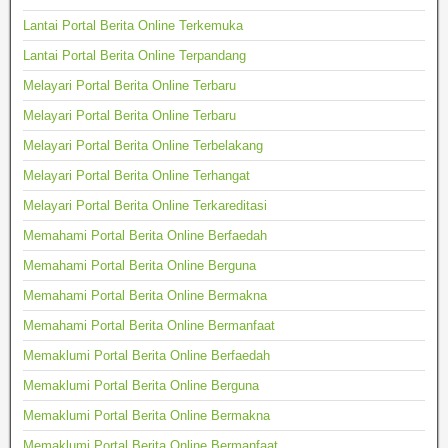
Lantai Portal Berita Online Terkemuka
Lantai Portal Berita Online Terpandang
Melayari Portal Berita Online Terbaru
Melayari Portal Berita Online Terbaru
Melayari Portal Berita Online Terbelakang
Melayari Portal Berita Online Terhangat
Melayari Portal Berita Online Terkareditasi
Memahami Portal Berita Online Berfaedah
Memahami Portal Berita Online Berguna
Memahami Portal Berita Online Bermakna
Memahami Portal Berita Online Bermanfaat
Memaklumi Portal Berita Online Berfaedah
Memaklumi Portal Berita Online Berguna
Memaklumi Portal Berita Online Bermakna
Memaklumi Portal Berita Online Bermanfaat