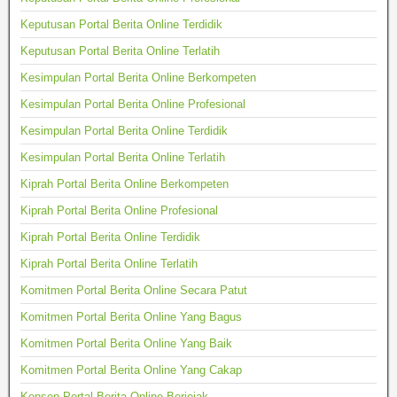
Keputusan Portal Berita Online Terdidik
Keputusan Portal Berita Online Terlatih
Kesimpulan Portal Berita Online Berkompeten
Kesimpulan Portal Berita Online Profesional
Kesimpulan Portal Berita Online Terdidik
Kesimpulan Portal Berita Online Terlatih
Kiprah Portal Berita Online Berkompeten
Kiprah Portal Berita Online Profesional
Kiprah Portal Berita Online Terdidik
Kiprah Portal Berita Online Terlatih
Komitmen Portal Berita Online Secara Patut
Komitmen Portal Berita Online Yang Bagus
Komitmen Portal Berita Online Yang Baik
Komitmen Portal Berita Online Yang Cakap
Konsep Portal Berita Online Berjejak