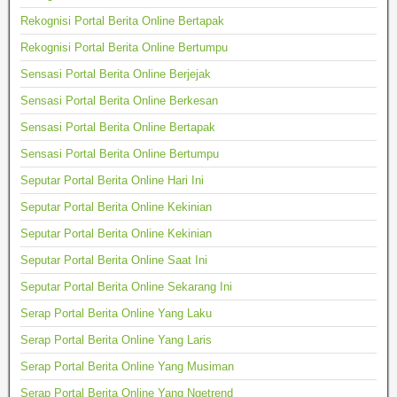
Rekognisi Portal Berita Online Bertapak
Rekognisi Portal Berita Online Bertumpu
Sensasi Portal Berita Online Berjejak
Sensasi Portal Berita Online Berkesan
Sensasi Portal Berita Online Bertapak
Sensasi Portal Berita Online Bertumpu
Seputar Portal Berita Online Hari Ini
Seputar Portal Berita Online Kekinian
Seputar Portal Berita Online Kekinian
Seputar Portal Berita Online Saat Ini
Seputar Portal Berita Online Sekarang Ini
Serap Portal Berita Online Yang Laku
Serap Portal Berita Online Yang Laris
Serap Portal Berita Online Yang Musiman
Serap Portal Berita Online Yang Ngetrend