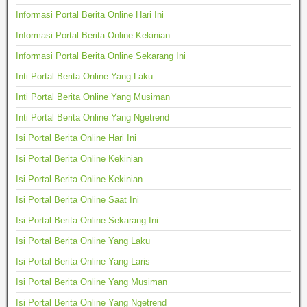
Informasi Portal Berita Online Hari Ini
Informasi Portal Berita Online Kekinian
Informasi Portal Berita Online Sekarang Ini
Inti Portal Berita Online Yang Laku
Inti Portal Berita Online Yang Musiman
Inti Portal Berita Online Yang Ngetrend
Isi Portal Berita Online Hari Ini
Isi Portal Berita Online Kekinian
Isi Portal Berita Online Kekinian
Isi Portal Berita Online Saat Ini
Isi Portal Berita Online Sekarang Ini
Isi Portal Berita Online Yang Laku
Isi Portal Berita Online Yang Laris
Isi Portal Berita Online Yang Musiman
Isi Portal Berita Online Yang Ngetrend