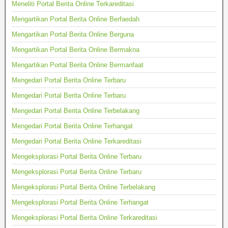
Meneliti Portal Berita Online Terkareditasi
Mengartikan Portal Berita Online Berfaedah
Mengartikan Portal Berita Online Berguna
Mengartikan Portal Berita Online Bermakna
Mengartikan Portal Berita Online Bermanfaat
Mengedari Portal Berita Online Terbaru
Mengedari Portal Berita Online Terbaru
Mengedari Portal Berita Online Terbelakang
Mengedari Portal Berita Online Terhangat
Mengedari Portal Berita Online Terkareditasi
Mengeksplorasi Portal Berita Online Terbaru
Mengeksplorasi Portal Berita Online Terbaru
Mengeksplorasi Portal Berita Online Terbelakang
Mengeksplorasi Portal Berita Online Terhangat
Mengeksplorasi Portal Berita Online Terkareditasi