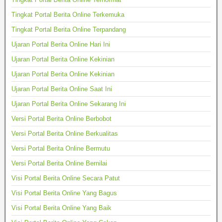
Tingkat Portal Berita Online Terkemuka
Tingkat Portal Berita Online Terpandang
Ujaran Portal Berita Online Hari Ini
Ujaran Portal Berita Online Kekinian
Ujaran Portal Berita Online Kekinian
Ujaran Portal Berita Online Saat Ini
Ujaran Portal Berita Online Sekarang Ini
Versi Portal Berita Online Berbobot
Versi Portal Berita Online Berkualitas
Versi Portal Berita Online Bermutu
Versi Portal Berita Online Bernilai
Visi Portal Berita Online Secara Patut
Visi Portal Berita Online Yang Bagus
Visi Portal Berita Online Yang Baik