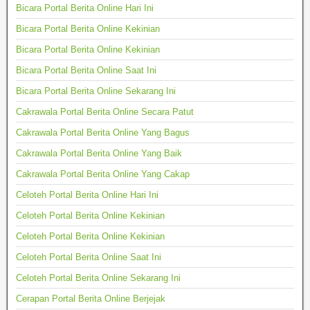
Bicara Portal Berita Online Hari Ini
Bicara Portal Berita Online Kekinian
Bicara Portal Berita Online Kekinian
Bicara Portal Berita Online Saat Ini
Bicara Portal Berita Online Sekarang Ini
Cakrawala Portal Berita Online Secara Patut
Cakrawala Portal Berita Online Yang Bagus
Cakrawala Portal Berita Online Yang Baik
Cakrawala Portal Berita Online Yang Cakap
Celoteh Portal Berita Online Hari Ini
Celoteh Portal Berita Online Kekinian
Celoteh Portal Berita Online Kekinian
Celoteh Portal Berita Online Saat Ini
Celoteh Portal Berita Online Sekarang Ini
Cerapan Portal Berita Online Berjejak