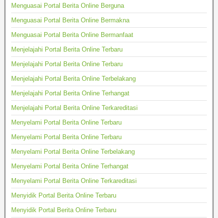
Menguasai Portal Berita Online Berguna
Menguasai Portal Berita Online Bermakna
Menguasai Portal Berita Online Bermanfaat
Menjelajahi Portal Berita Online Terbaru
Menjelajahi Portal Berita Online Terbaru
Menjelajahi Portal Berita Online Terbelakang
Menjelajahi Portal Berita Online Terhangat
Menjelajahi Portal Berita Online Terkareditasi
Menyelami Portal Berita Online Terbaru
Menyelami Portal Berita Online Terbaru
Menyelami Portal Berita Online Terbelakang
Menyelami Portal Berita Online Terhangat
Menyelami Portal Berita Online Terkareditasi
Menyidik Portal Berita Online Terbaru
Menyidik Portal Berita Online Terbaru