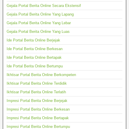
Gejala Portal Berita Online Secara Ekstensif
Gejala Portal Berita Online Yang Lapang
Gejala Portal Berita Online Yang Lebar
Gejala Portal Berita Online Yang Luas
Ide Portal Berita Online Berjejak
Ide Portal Berita Online Berkesan
Ide Portal Berita Online Bertapak
Ide Portal Berita Online Bertumpu
Ikhtisar Portal Berita Online Berkompeten
Ikhtisar Portal Berita Online Terdidik
Ikhtisar Portal Berita Online Terlatih
Impresi Portal Berita Online Berjejak
Impresi Portal Berita Online Berkesan
Impresi Portal Berita Online Bertapak
Impresi Portal Berita Online Bertumpu