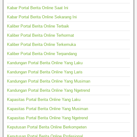
Kabar Portal Berita Online Saat Ini
Kabar Portal Berita Online Sekarang Ini
Kaliber Portal Berita Online Terbaik
Kaliber Portal Berita Online Terhormat
Kaliber Portal Berita Online Terkemuka
Kaliber Portal Berita Online Terpandang
Kandungan Portal Berita Online Yang Laku
Kandungan Portal Berita Online Yang Laris
Kandungan Portal Berita Online Yang Musiman
Kandungan Portal Berita Online Yang Ngetrend
Kapasitas Portal Berita Online Yang Laku
Kapasitas Portal Berita Online Yang Musiman
Kapasitas Portal Berita Online Yang Ngetrend
Keputusan Portal Berita Online Berkompeten
Keputusan Portal Berita Online Profesional