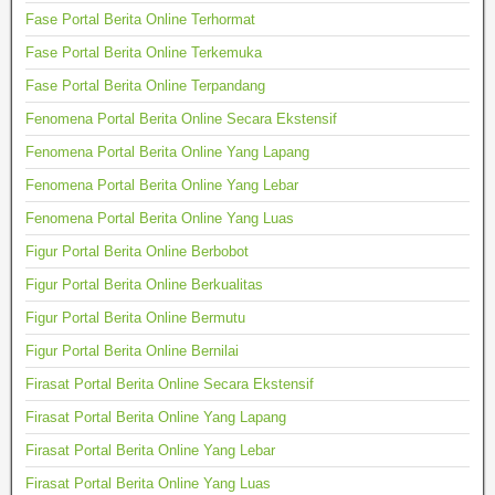
Fase Portal Berita Online Terhormat
Fase Portal Berita Online Terkemuka
Fase Portal Berita Online Terpandang
Fenomena Portal Berita Online Secara Ekstensif
Fenomena Portal Berita Online Yang Lapang
Fenomena Portal Berita Online Yang Lebar
Fenomena Portal Berita Online Yang Luas
Figur Portal Berita Online Berbobot
Figur Portal Berita Online Berkualitas
Figur Portal Berita Online Bermutu
Figur Portal Berita Online Bernilai
Firasat Portal Berita Online Secara Ekstensif
Firasat Portal Berita Online Yang Lapang
Firasat Portal Berita Online Yang Lebar
Firasat Portal Berita Online Yang Luas