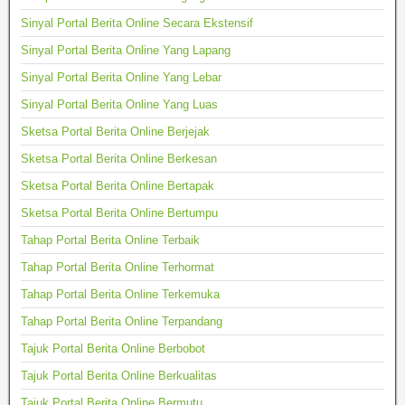
Sinyal Portal Berita Online Secara Ekstensif
Sinyal Portal Berita Online Yang Lapang
Sinyal Portal Berita Online Yang Lebar
Sinyal Portal Berita Online Yang Luas
Sketsa Portal Berita Online Berjejak
Sketsa Portal Berita Online Berkesan
Sketsa Portal Berita Online Bertapak
Sketsa Portal Berita Online Bertumpu
Tahap Portal Berita Online Terbaik
Tahap Portal Berita Online Terhormat
Tahap Portal Berita Online Terkemuka
Tahap Portal Berita Online Terpandang
Tajuk Portal Berita Online Berbobot
Tajuk Portal Berita Online Berkualitas
Tajuk Portal Berita Online Bermutu