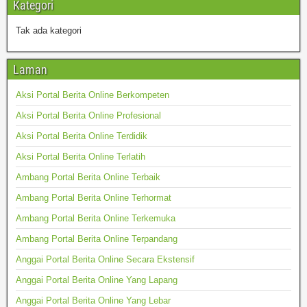
Kategori
Tak ada kategori
Laman
Aksi Portal Berita Online Berkompeten
Aksi Portal Berita Online Profesional
Aksi Portal Berita Online Terdidik
Aksi Portal Berita Online Terlatih
Ambang Portal Berita Online Terbaik
Ambang Portal Berita Online Terhormat
Ambang Portal Berita Online Terkemuka
Ambang Portal Berita Online Terpandang
Anggai Portal Berita Online Secara Ekstensif
Anggai Portal Berita Online Yang Lapang
Anggai Portal Berita Online Yang Lebar