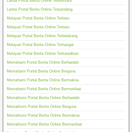
Lantai Portal Berita Online Terkemuka
Lantai Portal Berita Online Terpandang
Melayari Portal Berita Online Terbaru
Melayari Portal Berita Online Terbaru
Melayari Portal Berita Online Terbelakang
Melayari Portal Berita Online Terhangat
Melayari Portal Berita Online Terkareditasi
Memahami Portal Berita Online Berfaedah
Memahami Portal Berita Online Berguna
Memahami Portal Berita Online Bermakna
Memahami Portal Berita Online Bermanfaat
Memaklumi Portal Berita Online Berfaedah
Memaklumi Portal Berita Online Berguna
Memaklumi Portal Berita Online Bermakna
Memaklumi Portal Berita Online Bermanfaat