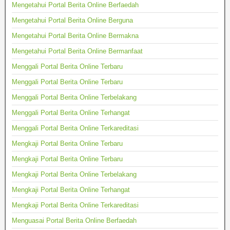
Mengetahui Portal Berita Online Berfaedah
Mengetahui Portal Berita Online Berguna
Mengetahui Portal Berita Online Bermakna
Mengetahui Portal Berita Online Bermanfaat
Menggali Portal Berita Online Terbaru
Menggali Portal Berita Online Terbaru
Menggali Portal Berita Online Terbelakang
Menggali Portal Berita Online Terhangat
Menggali Portal Berita Online Terkareditasi
Mengkaji Portal Berita Online Terbaru
Mengkaji Portal Berita Online Terbaru
Mengkaji Portal Berita Online Terbelakang
Mengkaji Portal Berita Online Terhangat
Mengkaji Portal Berita Online Terkareditasi
Menguasai Portal Berita Online Berfaedah