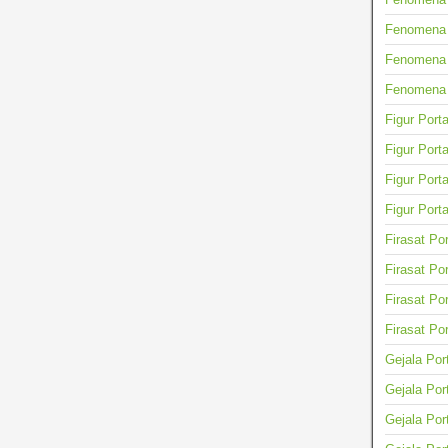
Fenomena P
Fenomena P
Fenomena P
Figur Porta
Figur Porta
Figur Port
Figur Porta
Firasat Po
Firasat Po
Firasat Po
Firasat Po
Gejala Por
Gejala Por
Gejala Por