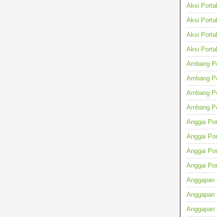
Aksi Porta
Aksi Portal
Aksi Portal
Aksi Portal
Ambang Por
Ambang Por
Ambang Por
Ambang Por
Anggai Por
Anggai Por
Anggai Por
Anggai Por
Anggapan P
Anggapan P
Anggapan P