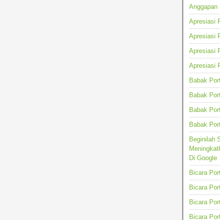
Anggapan P
Apresiasi P
Apresiasi 
Apresiasi 
Apresiasi 
Babak Port
Babak Port
Babak Port
Babak Port
Beginilah 
Meningkatk
Di Google
Bicara Port
Bicara Por
Bicara Por
Bicara Port