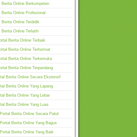
l Berita Online Berkompeten
 Berita Online Profesional
 Berita Online Terdidik
 Berita Online Terlatih
tal Berita Online Terbaik
tal Berita Online Terhormat
tal Berita Online Terkemuka
tal Berita Online Terpandang
tal Berita Online Secara Ekstensif
tal Berita Online Yang Lapang
tal Berita Online Yang Lebar
tal Berita Online Yang Luas
ortal Berita Online Secara Patut
ortal Berita Online Yang Bagus
ortal Berita Online Yang Baik