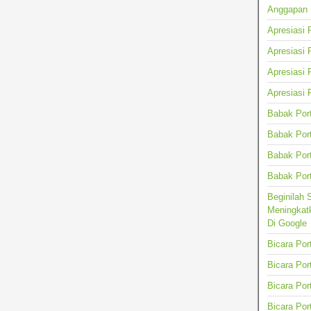
Anggapan P
Apresiasi P
Apresiasi 
Apresiasi 
Apresiasi 
Babak Port
Babak Port
Babak Port
Babak Port
Beginilah 
Meningkatk
Di Google
Bicara Port
Bicara Por
Bicara Por
Bicara Port