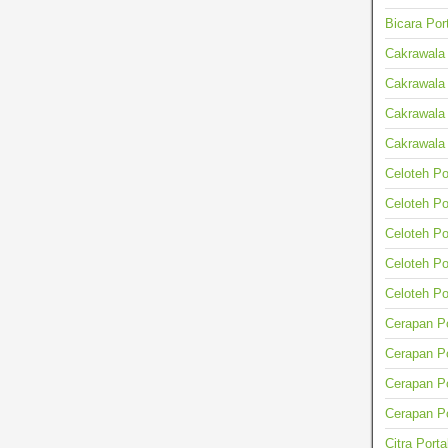
Bicara Por
Cakrawala 
Cakrawala 
Cakrawala 
Cakrawala 
Celoteh Por
Celoteh Po
Celoteh Po
Celoteh Por
Celoteh Po
Cerapan Po
Cerapan Po
Cerapan Po
Cerapan Po
Citra Porta