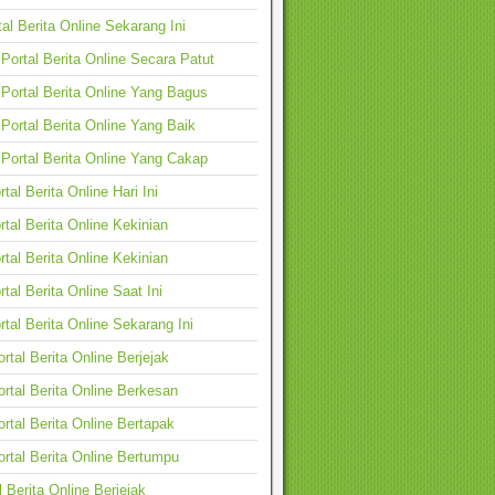
tal Berita Online Sekarang Ini
Portal Berita Online Secara Patut
Portal Berita Online Yang Bagus
Portal Berita Online Yang Baik
Portal Berita Online Yang Cakap
tal Berita Online Hari Ini
rtal Berita Online Kekinian
rtal Berita Online Kekinian
tal Berita Online Saat Ini
rtal Berita Online Sekarang Ini
rtal Berita Online Berjejak
rtal Berita Online Berkesan
rtal Berita Online Bertapak
rtal Berita Online Bertumpu
l Berita Online Berjejak