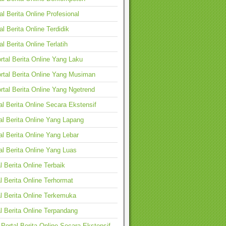
al Berita Online Profesional
al Berita Online Terdidik
al Berita Online Terlatih
rtal Berita Online Yang Laku
rtal Berita Online Yang Musiman
rtal Berita Online Yang Ngetrend
al Berita Online Secara Ekstensif
al Berita Online Yang Lapang
al Berita Online Yang Lebar
al Berita Online Yang Luas
l Berita Online Terbaik
l Berita Online Terhormat
l Berita Online Terkemuka
l Berita Online Terpandang
ortal Berita Online Secara Ekstensif