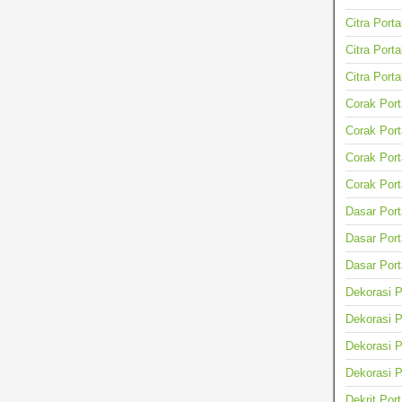
Citra Port
Citra Porta
Citra Port
Corak Port
Corak Port
Corak Port
Corak Porta
Dasar Port
Dasar Port
Dasar Porta
Dekorasi P
Dekorasi P
Dekorasi P
Dekorasi Po
Dekrit Por