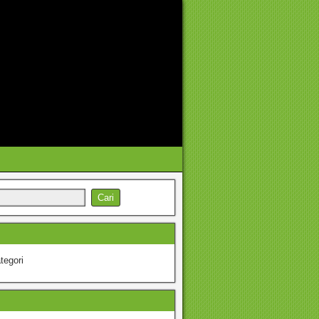
tegori