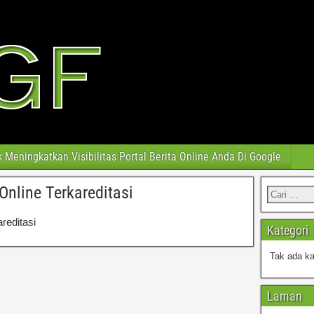
k Meningkatkan Visibilitas Portal Berita Online Anda Di Google
Online Terkareditasi
reditasi
Kategori
Tak ada ka
Laman