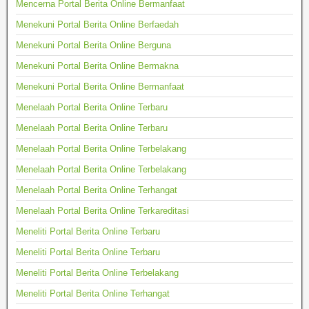
Mencerna Portal Berita Online Bermanfaat
Menekuni Portal Berita Online Berfaedah
Menekuni Portal Berita Online Berguna
Menekuni Portal Berita Online Bermakna
Menekuni Portal Berita Online Bermanfaat
Menelaah Portal Berita Online Terbaru
Menelaah Portal Berita Online Terbaru
Menelaah Portal Berita Online Terbelakang
Menelaah Portal Berita Online Terbelakang
Menelaah Portal Berita Online Terhangat
Menelaah Portal Berita Online Terkareditasi
Meneliti Portal Berita Online Terbaru
Meneliti Portal Berita Online Terbaru
Meneliti Portal Berita Online Terbelakang
Meneliti Portal Berita Online Terhangat