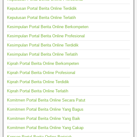
Keputusan Portal Berita Online Terdidik
Keputusan Portal Berita Online Terlatih
Kesimpulan Portal Berita Online Berkompeten
Kesimpulan Portal Berita Online Profesional
Kesimpulan Portal Berita Online Terdidik
Kesimpulan Portal Berita Online Terlatih
Kiprah Portal Berita Online Berkompeten
Kiprah Portal Berita Online Profesional
Kiprah Portal Berita Online Terdidik
Kiprah Portal Berita Online Terlatih
Komitmen Portal Berita Online Secara Patut
Komitmen Portal Berita Online Yang Bagus
Komitmen Portal Berita Online Yang Baik
Komitmen Portal Berita Online Yang Cakap
Konsep Portal Berita Online Berjejak