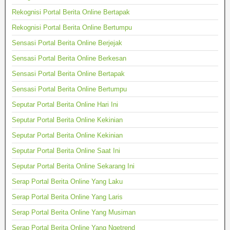
Rekognisi Portal Berita Online Bertapak
Rekognisi Portal Berita Online Bertumpu
Sensasi Portal Berita Online Berjejak
Sensasi Portal Berita Online Berkesan
Sensasi Portal Berita Online Bertapak
Sensasi Portal Berita Online Bertumpu
Seputar Portal Berita Online Hari Ini
Seputar Portal Berita Online Kekinian
Seputar Portal Berita Online Kekinian
Seputar Portal Berita Online Saat Ini
Seputar Portal Berita Online Sekarang Ini
Serap Portal Berita Online Yang Laku
Serap Portal Berita Online Yang Laris
Serap Portal Berita Online Yang Musiman
Serap Portal Berita Online Yang Ngetrend