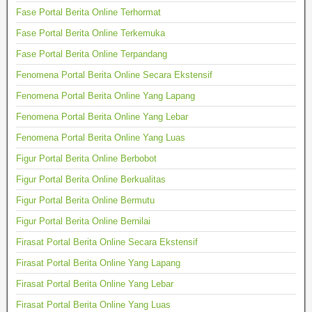
Fase Portal Berita Online Terhormat
Fase Portal Berita Online Terkemuka
Fase Portal Berita Online Terpandang
Fenomena Portal Berita Online Secara Ekstensif
Fenomena Portal Berita Online Yang Lapang
Fenomena Portal Berita Online Yang Lebar
Fenomena Portal Berita Online Yang Luas
Figur Portal Berita Online Berbobot
Figur Portal Berita Online Berkualitas
Figur Portal Berita Online Bermutu
Figur Portal Berita Online Bernilai
Firasat Portal Berita Online Secara Ekstensif
Firasat Portal Berita Online Yang Lapang
Firasat Portal Berita Online Yang Lebar
Firasat Portal Berita Online Yang Luas