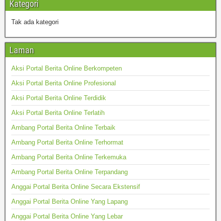
Kategori
Tak ada kategori
Laman
Aksi Portal Berita Online Berkompeten
Aksi Portal Berita Online Profesional
Aksi Portal Berita Online Terdidik
Aksi Portal Berita Online Terlatih
Ambang Portal Berita Online Terbaik
Ambang Portal Berita Online Terhormat
Ambang Portal Berita Online Terkemuka
Ambang Portal Berita Online Terpandang
Anggai Portal Berita Online Secara Ekstensif
Anggai Portal Berita Online Yang Lapang
Anggai Portal Berita Online Yang Lebar