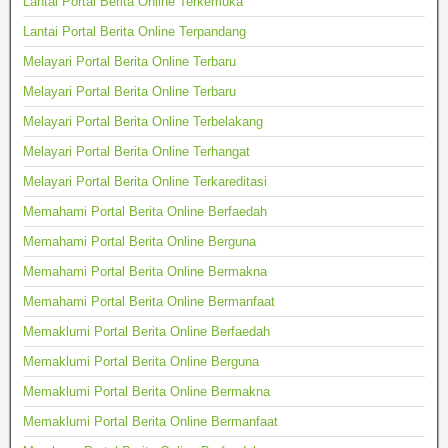
Lantai Portal Berita Online Terkemuka
Lantai Portal Berita Online Terpandang
Melayari Portal Berita Online Terbaru
Melayari Portal Berita Online Terbaru
Melayari Portal Berita Online Terbelakang
Melayari Portal Berita Online Terhangat
Melayari Portal Berita Online Terkareditasi
Memahami Portal Berita Online Berfaedah
Memahami Portal Berita Online Berguna
Memahami Portal Berita Online Bermakna
Memahami Portal Berita Online Bermanfaat
Memaklumi Portal Berita Online Berfaedah
Memaklumi Portal Berita Online Berguna
Memaklumi Portal Berita Online Bermakna
Memaklumi Portal Berita Online Bermanfaat