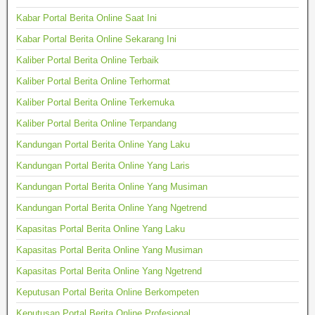
Kabar Portal Berita Online Saat Ini
Kabar Portal Berita Online Sekarang Ini
Kaliber Portal Berita Online Terbaik
Kaliber Portal Berita Online Terhormat
Kaliber Portal Berita Online Terkemuka
Kaliber Portal Berita Online Terpandang
Kandungan Portal Berita Online Yang Laku
Kandungan Portal Berita Online Yang Laris
Kandungan Portal Berita Online Yang Musiman
Kandungan Portal Berita Online Yang Ngetrend
Kapasitas Portal Berita Online Yang Laku
Kapasitas Portal Berita Online Yang Musiman
Kapasitas Portal Berita Online Yang Ngetrend
Keputusan Portal Berita Online Berkompeten
Keputusan Portal Berita Online Profesional