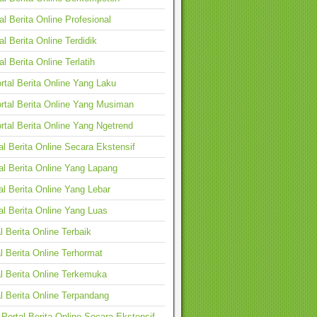
al Berita Online Profesional
al Berita Online Terdidik
al Berita Online Terlatih
rtal Berita Online Yang Laku
rtal Berita Online Yang Musiman
rtal Berita Online Yang Ngetrend
al Berita Online Secara Ekstensif
al Berita Online Yang Lapang
al Berita Online Yang Lebar
al Berita Online Yang Luas
l Berita Online Terbaik
l Berita Online Terhormat
l Berita Online Terkemuka
l Berita Online Terpandang
ortal Berita Online Secara Ekstensif