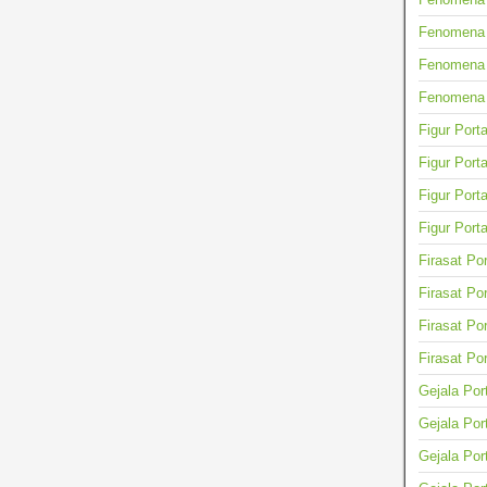
Fenomena P
Fenomena P
Fenomena P
Figur Porta
Figur Porta
Figur Port
Figur Porta
Firasat Po
Firasat Po
Firasat Po
Firasat Po
Gejala Por
Gejala Por
Gejala Por