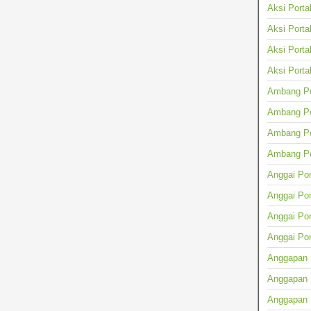
Aksi Porta
Aksi Portal
Aksi Portal
Aksi Portal
Ambang Por
Ambang Por
Ambang Por
Ambang Por
Anggai Por
Anggai Por
Anggai Por
Anggai Por
Anggapan P
Anggapan P
Anggapan P