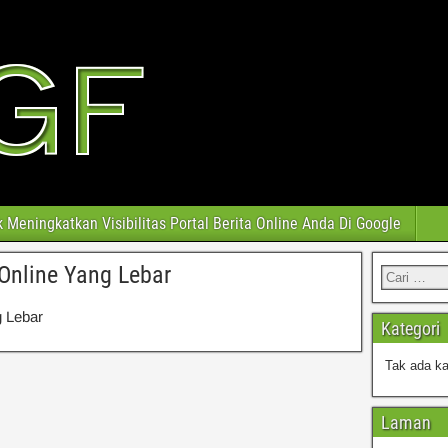
k Meningkatkan Visibilitas Portal Berita Online Anda Di Google
Online Yang Lebar
 Lebar
Kategori
Tak ada ka
Laman