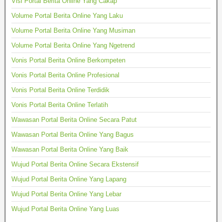
Visi Portal Berita Online Yang Cakap
Volume Portal Berita Online Yang Laku
Volume Portal Berita Online Yang Musiman
Volume Portal Berita Online Yang Ngetrend
Vonis Portal Berita Online Berkompeten
Vonis Portal Berita Online Profesional
Vonis Portal Berita Online Terdidik
Vonis Portal Berita Online Terlatih
Wawasan Portal Berita Online Secara Patut
Wawasan Portal Berita Online Yang Bagus
Wawasan Portal Berita Online Yang Baik
Wujud Portal Berita Online Secara Ekstensif
Wujud Portal Berita Online Yang Lapang
Wujud Portal Berita Online Yang Lebar
Wujud Portal Berita Online Yang Luas