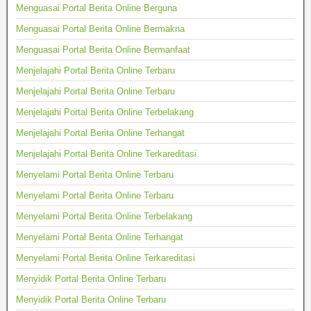
Menguasai Portal Berita Online Berguna
Menguasai Portal Berita Online Bermakna
Menguasai Portal Berita Online Bermanfaat
Menjelajahi Portal Berita Online Terbaru
Menjelajahi Portal Berita Online Terbaru
Menjelajahi Portal Berita Online Terbelakang
Menjelajahi Portal Berita Online Terhangat
Menjelajahi Portal Berita Online Terkareditasi
Menyelami Portal Berita Online Terbaru
Menyelami Portal Berita Online Terbaru
Menyelami Portal Berita Online Terbelakang
Menyelami Portal Berita Online Terhangat
Menyelami Portal Berita Online Terkareditasi
Menyidik Portal Berita Online Terbaru
Menyidik Portal Berita Online Terbaru