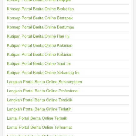
Konsep Portal Berita Online Berkesan
Konsep Portal Berita Online Bertapak
Konsep Portal Berita Online Bertumpu
Kutipan Portal Berita Online Hari Ini
Kutipan Portal Berita Online Kekinian
Kutipan Portal Berita Online Kekinian
Kutipan Portal Berita Online Saat Ini
Kutipan Portal Berita Online Sekarang Ini
Langkah Portal Berita Online Berkompeten
Langkah Portal Berita Online Profesional
Langkah Portal Berita Online Terdidik
Langkah Portal Berita Online Terlatih
Lantai Portal Berita Online Terbaik
Lantai Portal Berita Online Terhormat