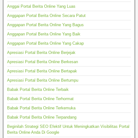
Anggai Portal Berita Online Yang Luas
Anggapan Portal Berita Online Secara Patut
Anggapan Portal Berita Online Yang Bagus
Anggapan Portal Berita Online Yang Baik
Anggapan Portal Berita Online Yang Cakap
Apresiasi Portal Berita Online Berjejak
Apresiasi Portal Berita Online Berkesan
Apresiasi Portal Berita Online Bertapak
Apresiasi Portal Berita Online Bertumpu
Babak Portal Berita Online Terbaik
Babak Portal Berita Online Terhormat
Babak Portal Berita Online Terkemuka
Babak Portal Berita Online Terpandang
Beginilah Strategi SEO Efektif Untuk Meningkatkan Visibilitas Portal
Berita Online Anda Di Google