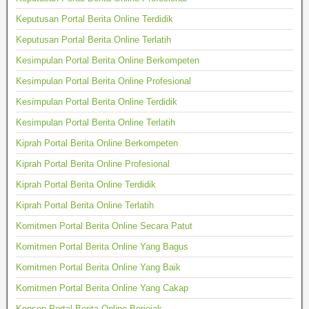
Keputusan Portal Berita Online Terdidik
Keputusan Portal Berita Online Terlatih
Kesimpulan Portal Berita Online Berkompeten
Kesimpulan Portal Berita Online Profesional
Kesimpulan Portal Berita Online Terdidik
Kesimpulan Portal Berita Online Terlatih
Kiprah Portal Berita Online Berkompeten
Kiprah Portal Berita Online Profesional
Kiprah Portal Berita Online Terdidik
Kiprah Portal Berita Online Terlatih
Komitmen Portal Berita Online Secara Patut
Komitmen Portal Berita Online Yang Bagus
Komitmen Portal Berita Online Yang Baik
Komitmen Portal Berita Online Yang Cakap
Konsep Portal Berita Online Berjejak