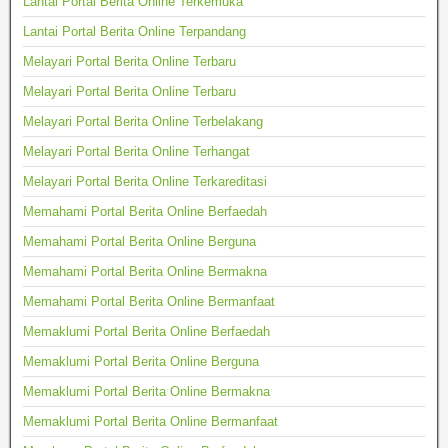
Lantai Portal Berita Online Terkemuka
Lantai Portal Berita Online Terpandang
Melayari Portal Berita Online Terbaru
Melayari Portal Berita Online Terbaru
Melayari Portal Berita Online Terbelakang
Melayari Portal Berita Online Terhangat
Melayari Portal Berita Online Terkareditasi
Memahami Portal Berita Online Berfaedah
Memahami Portal Berita Online Berguna
Memahami Portal Berita Online Bermakna
Memahami Portal Berita Online Bermanfaat
Memaklumi Portal Berita Online Berfaedah
Memaklumi Portal Berita Online Berguna
Memaklumi Portal Berita Online Bermakna
Memaklumi Portal Berita Online Bermanfaat