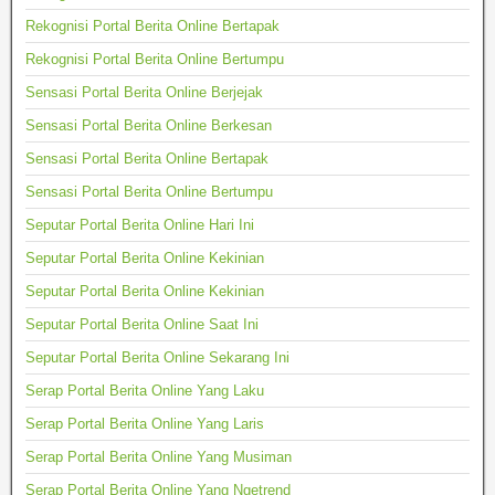
Rekognisi Portal Berita Online Bertapak
Rekognisi Portal Berita Online Bertumpu
Sensasi Portal Berita Online Berjejak
Sensasi Portal Berita Online Berkesan
Sensasi Portal Berita Online Bertapak
Sensasi Portal Berita Online Bertumpu
Seputar Portal Berita Online Hari Ini
Seputar Portal Berita Online Kekinian
Seputar Portal Berita Online Kekinian
Seputar Portal Berita Online Saat Ini
Seputar Portal Berita Online Sekarang Ini
Serap Portal Berita Online Yang Laku
Serap Portal Berita Online Yang Laris
Serap Portal Berita Online Yang Musiman
Serap Portal Berita Online Yang Ngetrend