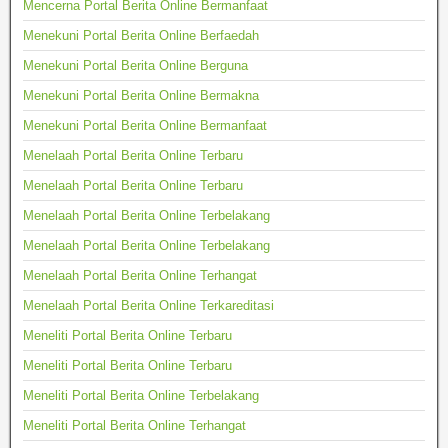
Mencerna Portal Berita Online Bermanfaat
Menekuni Portal Berita Online Berfaedah
Menekuni Portal Berita Online Berguna
Menekuni Portal Berita Online Bermakna
Menekuni Portal Berita Online Bermanfaat
Menelaah Portal Berita Online Terbaru
Menelaah Portal Berita Online Terbaru
Menelaah Portal Berita Online Terbelakang
Menelaah Portal Berita Online Terbelakang
Menelaah Portal Berita Online Terhangat
Menelaah Portal Berita Online Terkareditasi
Meneliti Portal Berita Online Terbaru
Meneliti Portal Berita Online Terbaru
Meneliti Portal Berita Online Terbelakang
Meneliti Portal Berita Online Terhangat