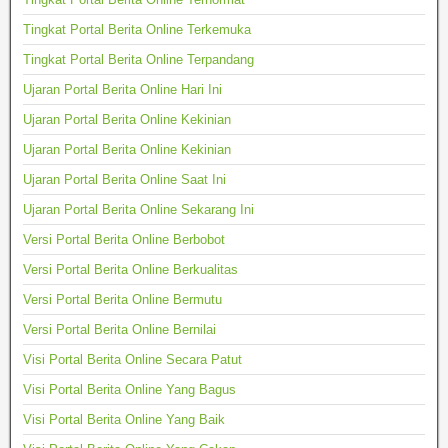
Tingkat Portal Berita Online Terkemuka
Tingkat Portal Berita Online Terpandang
Ujaran Portal Berita Online Hari Ini
Ujaran Portal Berita Online Kekinian
Ujaran Portal Berita Online Kekinian
Ujaran Portal Berita Online Saat Ini
Ujaran Portal Berita Online Sekarang Ini
Versi Portal Berita Online Berbobot
Versi Portal Berita Online Berkualitas
Versi Portal Berita Online Bermutu
Versi Portal Berita Online Bernilai
Visi Portal Berita Online Secara Patut
Visi Portal Berita Online Yang Bagus
Visi Portal Berita Online Yang Baik