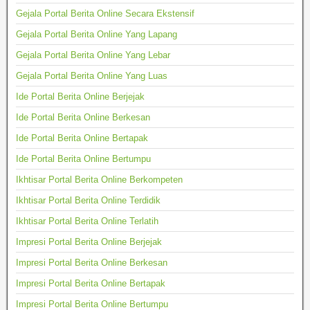
Gejala Portal Berita Online Secara Ekstensif
Gejala Portal Berita Online Yang Lapang
Gejala Portal Berita Online Yang Lebar
Gejala Portal Berita Online Yang Luas
Ide Portal Berita Online Berjejak
Ide Portal Berita Online Berkesan
Ide Portal Berita Online Bertapak
Ide Portal Berita Online Bertumpu
Ikhtisar Portal Berita Online Berkompeten
Ikhtisar Portal Berita Online Terdidik
Ikhtisar Portal Berita Online Terlatih
Impresi Portal Berita Online Berjejak
Impresi Portal Berita Online Berkesan
Impresi Portal Berita Online Bertapak
Impresi Portal Berita Online Bertumpu