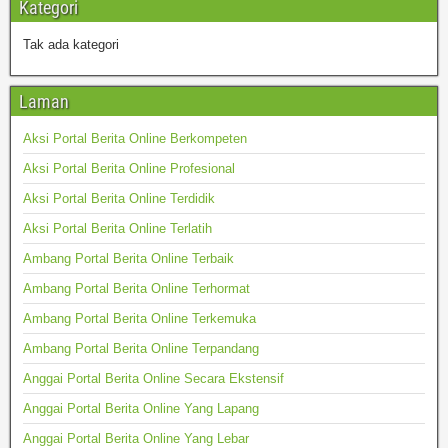
Kategori
Tak ada kategori
Laman
Aksi Portal Berita Online Berkompeten
Aksi Portal Berita Online Profesional
Aksi Portal Berita Online Terdidik
Aksi Portal Berita Online Terlatih
Ambang Portal Berita Online Terbaik
Ambang Portal Berita Online Terhormat
Ambang Portal Berita Online Terkemuka
Ambang Portal Berita Online Terpandang
Anggai Portal Berita Online Secara Ekstensif
Anggai Portal Berita Online Yang Lapang
Anggai Portal Berita Online Yang Lebar