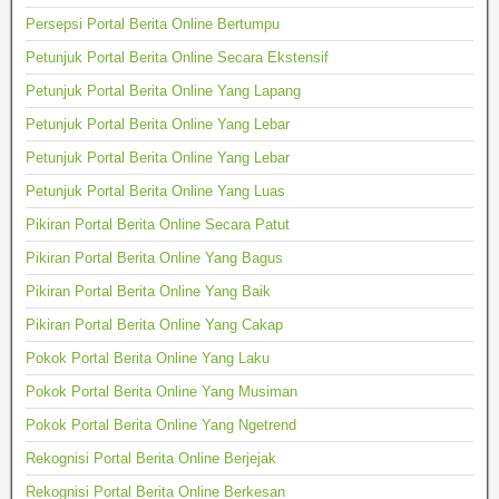
Persepsi Portal Berita Online Bertumpu
Petunjuk Portal Berita Online Secara Ekstensif
Petunjuk Portal Berita Online Yang Lapang
Petunjuk Portal Berita Online Yang Lebar
Petunjuk Portal Berita Online Yang Lebar
Petunjuk Portal Berita Online Yang Luas
Pikiran Portal Berita Online Secara Patut
Pikiran Portal Berita Online Yang Bagus
Pikiran Portal Berita Online Yang Baik
Pikiran Portal Berita Online Yang Cakap
Pokok Portal Berita Online Yang Laku
Pokok Portal Berita Online Yang Musiman
Pokok Portal Berita Online Yang Ngetrend
Rekognisi Portal Berita Online Berjejak
Rekognisi Portal Berita Online Berkesan