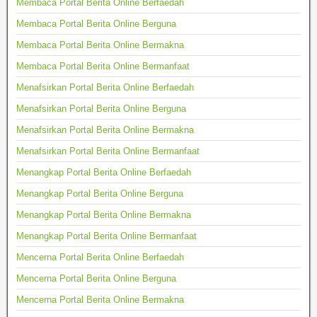
Membaca Portal Berita Online Berfaedah
Membaca Portal Berita Online Berguna
Membaca Portal Berita Online Bermakna
Membaca Portal Berita Online Bermanfaat
Menafsirkan Portal Berita Online Berfaedah
Menafsirkan Portal Berita Online Berguna
Menafsirkan Portal Berita Online Bermakna
Menafsirkan Portal Berita Online Bermanfaat
Menangkap Portal Berita Online Berfaedah
Menangkap Portal Berita Online Berguna
Menangkap Portal Berita Online Bermakna
Menangkap Portal Berita Online Bermanfaat
Mencerna Portal Berita Online Berfaedah
Mencerna Portal Berita Online Berguna
Mencerna Portal Berita Online Bermakna