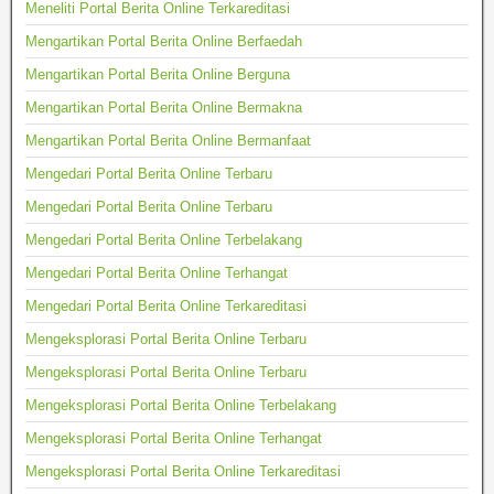
Meneliti Portal Berita Online Terkareditasi
Mengartikan Portal Berita Online Berfaedah
Mengartikan Portal Berita Online Berguna
Mengartikan Portal Berita Online Bermakna
Mengartikan Portal Berita Online Bermanfaat
Mengedari Portal Berita Online Terbaru
Mengedari Portal Berita Online Terbaru
Mengedari Portal Berita Online Terbelakang
Mengedari Portal Berita Online Terhangat
Mengedari Portal Berita Online Terkareditasi
Mengeksplorasi Portal Berita Online Terbaru
Mengeksplorasi Portal Berita Online Terbaru
Mengeksplorasi Portal Berita Online Terbelakang
Mengeksplorasi Portal Berita Online Terhangat
Mengeksplorasi Portal Berita Online Terkareditasi