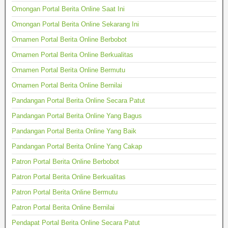
Omongan Portal Berita Online Saat Ini
Omongan Portal Berita Online Sekarang Ini
Ornamen Portal Berita Online Berbobot
Ornamen Portal Berita Online Berkualitas
Ornamen Portal Berita Online Bermutu
Ornamen Portal Berita Online Bernilai
Pandangan Portal Berita Online Secara Patut
Pandangan Portal Berita Online Yang Bagus
Pandangan Portal Berita Online Yang Baik
Pandangan Portal Berita Online Yang Cakap
Patron Portal Berita Online Berbobot
Patron Portal Berita Online Berkualitas
Patron Portal Berita Online Bermutu
Patron Portal Berita Online Bernilai
Pendapat Portal Berita Online Secara Patut