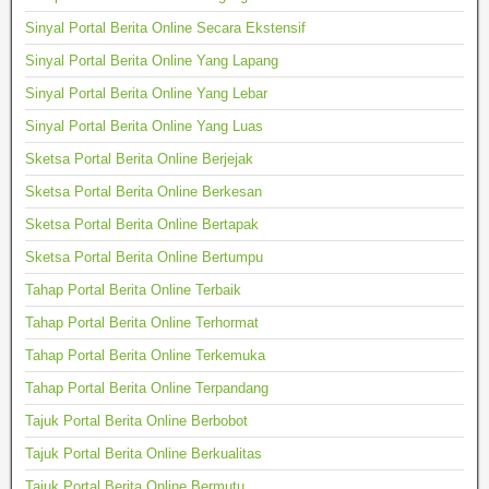
Sinyal Portal Berita Online Secara Ekstensif
Sinyal Portal Berita Online Yang Lapang
Sinyal Portal Berita Online Yang Lebar
Sinyal Portal Berita Online Yang Luas
Sketsa Portal Berita Online Berjejak
Sketsa Portal Berita Online Berkesan
Sketsa Portal Berita Online Bertapak
Sketsa Portal Berita Online Bertumpu
Tahap Portal Berita Online Terbaik
Tahap Portal Berita Online Terhormat
Tahap Portal Berita Online Terkemuka
Tahap Portal Berita Online Terpandang
Tajuk Portal Berita Online Berbobot
Tajuk Portal Berita Online Berkualitas
Tajuk Portal Berita Online Bermutu