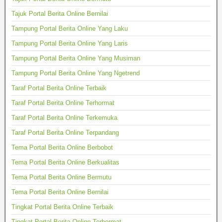
Tajuk Portal Berita Online Bernilai
Tampung Portal Berita Online Yang Laku
Tampung Portal Berita Online Yang Laris
Tampung Portal Berita Online Yang Musiman
Tampung Portal Berita Online Yang Ngetrend
Taraf Portal Berita Online Terbaik
Taraf Portal Berita Online Terhormat
Taraf Portal Berita Online Terkemuka
Taraf Portal Berita Online Terpandang
Tema Portal Berita Online Berbobot
Tema Portal Berita Online Berkualitas
Tema Portal Berita Online Bermutu
Tema Portal Berita Online Bernilai
Tingkat Portal Berita Online Terbaik
Tingkat Portal Berita Online Terhormat