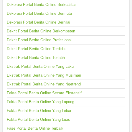
Dekorasi Portal Berita Online Berkualitas
Dekorasi Portal Berita Online Bermutu
Dekorasi Portal Berita Online Bernilai
Dekrit Portal Berita Online Berkompeten
Dekrit Portal Berita Online Profesional
Dekrit Portal Berita Online Terdidik
Dekrit Portal Berita Online Terlatih
Ekstrak Portal Berita Online Yang Laku
Ekstrak Portal Berita Online Yang Musiman
Ekstrak Portal Berita Online Yang Ngetrend
Fakta Portal Berita Online Secara Ekstensif
Fakta Portal Berita Online Yang Lapang
Fakta Portal Berita Online Yang Lebar
Fakta Portal Berita Online Yang Luas
Fase Portal Berita Online Terbaik