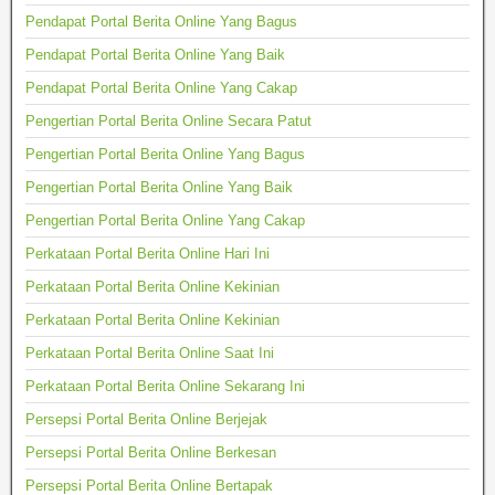
Pendapat Portal Berita Online Yang Bagus
Pendapat Portal Berita Online Yang Baik
Pendapat Portal Berita Online Yang Cakap
Pengertian Portal Berita Online Secara Patut
Pengertian Portal Berita Online Yang Bagus
Pengertian Portal Berita Online Yang Baik
Pengertian Portal Berita Online Yang Cakap
Perkataan Portal Berita Online Hari Ini
Perkataan Portal Berita Online Kekinian
Perkataan Portal Berita Online Kekinian
Perkataan Portal Berita Online Saat Ini
Perkataan Portal Berita Online Sekarang Ini
Persepsi Portal Berita Online Berjejak
Persepsi Portal Berita Online Berkesan
Persepsi Portal Berita Online Bertapak