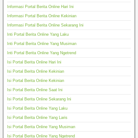
Informasi Portal Berita Online Hari Ini
Informasi Portal Berita Online Kekinian
Informasi Portal Berita Online Sekarang Ini
Inti Portal Berita Online Yang Laku
Inti Portal Berita Online Yang Musiman
Inti Portal Berita Online Yang Ngetrend
Isi Portal Berita Online Hari Ini
Isi Portal Berita Online Kekinian
Isi Portal Berita Online Kekinian
Isi Portal Berita Online Saat Ini
Isi Portal Berita Online Sekarang Ini
Isi Portal Berita Online Yang Laku
Isi Portal Berita Online Yang Laris
Isi Portal Berita Online Yang Musiman
Isi Portal Berita Online Yang Ngetrend