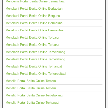
Mencerna Portal Berita Online Bermanfaat
Menekuni Portal Berita Online Berfaedah
Menekuni Portal Berita Online Berguna
Menekuni Portal Berita Online Bermakna
Menekuni Portal Berita Online Bermanfaat
Menelaah Portal Berita Online Terbaru
Menelaah Portal Berita Online Terbaru
Menelaah Portal Berita Online Terbelakang
Menelaah Portal Berita Online Terbelakang
Menelaah Portal Berita Online Terhangat
Menelaah Portal Berita Online Terkareditasi
Meneliti Portal Berita Online Terbaru
Meneliti Portal Berita Online Terbaru
Meneliti Portal Berita Online Terbelakang
Meneliti Portal Berita Online Terhangat