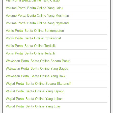
Visi Portal Berita Online Yang Cakap
Volume Portal Berita Online Yang Laku
Volume Portal Berita Online Yang Musiman
Volume Portal Berita Online Yang Ngetrend
Vonis Portal Berita Online Berkompeten
Vonis Portal Berita Online Profesional
Vonis Portal Berita Online Terdidik
Vonis Portal Berita Online Terlatih
Wawasan Portal Berita Online Secara Patut
Wawasan Portal Berita Online Yang Bagus
Wawasan Portal Berita Online Yang Baik
Wujud Portal Berita Online Secara Ekstensif
Wujud Portal Berita Online Yang Lapang
Wujud Portal Berita Online Yang Lebar
Wujud Portal Berita Online Yang Luas