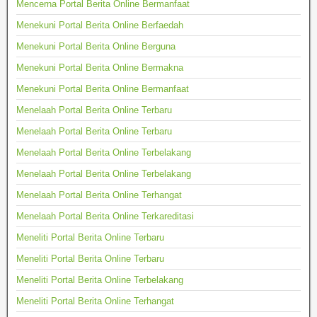
Mencerna Portal Berita Online Bermanfaat
Menekuni Portal Berita Online Berfaedah
Menekuni Portal Berita Online Berguna
Menekuni Portal Berita Online Bermakna
Menekuni Portal Berita Online Bermanfaat
Menelaah Portal Berita Online Terbaru
Menelaah Portal Berita Online Terbaru
Menelaah Portal Berita Online Terbelakang
Menelaah Portal Berita Online Terbelakang
Menelaah Portal Berita Online Terhangat
Menelaah Portal Berita Online Terkareditasi
Meneliti Portal Berita Online Terbaru
Meneliti Portal Berita Online Terbaru
Meneliti Portal Berita Online Terbelakang
Meneliti Portal Berita Online Terhangat