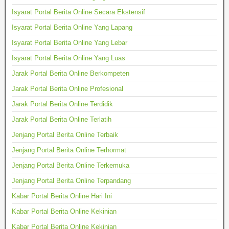
Isyarat Portal Berita Online Secara Ekstensif
Isyarat Portal Berita Online Yang Lapang
Isyarat Portal Berita Online Yang Lebar
Isyarat Portal Berita Online Yang Luas
Jarak Portal Berita Online Berkompeten
Jarak Portal Berita Online Profesional
Jarak Portal Berita Online Terdidik
Jarak Portal Berita Online Terlatih
Jenjang Portal Berita Online Terbaik
Jenjang Portal Berita Online Terhormat
Jenjang Portal Berita Online Terkemuka
Jenjang Portal Berita Online Terpandang
Kabar Portal Berita Online Hari Ini
Kabar Portal Berita Online Kekinian
Kabar Portal Berita Online Kekinian