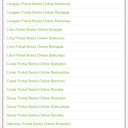
Cerapan Portal Berita Online Berkesan
Cerapan Portal Berita Online Bertapak
Cerapan Portal Berita Online Bertumpu
Citra Portal Berita Online Berjejak
Citra Portal Berita Online Berkesan
Citra Portal Berita Online Bertapak
Citra Portal Berita Online Bertumpu
Corak Portal Berita Online Berbobot
Corak Portal Berita Online Berkualitas
Corak Portal Berita Online Bermutu
Corak Portal Berita Online Bernilai
Dasar Portal Berita Online Berbobot
Dasar Portal Berita Online Berkualitas
Dasar Portal Berita Online Bernilai
Dekorasi Portal Berita Online Berbobot