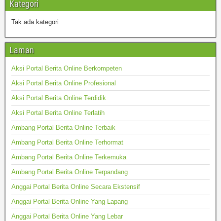
Kategori
Tak ada kategori
Laman
Aksi Portal Berita Online Berkompeten
Aksi Portal Berita Online Profesional
Aksi Portal Berita Online Terdidik
Aksi Portal Berita Online Terlatih
Ambang Portal Berita Online Terbaik
Ambang Portal Berita Online Terhormat
Ambang Portal Berita Online Terkemuka
Ambang Portal Berita Online Terpandang
Anggai Portal Berita Online Secara Ekstensif
Anggai Portal Berita Online Yang Lapang
Anggai Portal Berita Online Yang Lebar