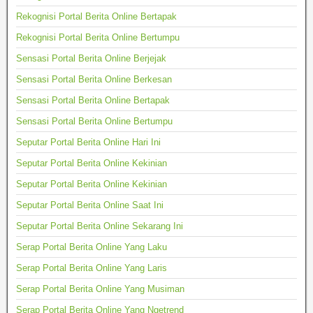
Rekognisi Portal Berita Online Bertapak
Rekognisi Portal Berita Online Bertumpu
Sensasi Portal Berita Online Berjejak
Sensasi Portal Berita Online Berkesan
Sensasi Portal Berita Online Bertapak
Sensasi Portal Berita Online Bertumpu
Seputar Portal Berita Online Hari Ini
Seputar Portal Berita Online Kekinian
Seputar Portal Berita Online Kekinian
Seputar Portal Berita Online Saat Ini
Seputar Portal Berita Online Sekarang Ini
Serap Portal Berita Online Yang Laku
Serap Portal Berita Online Yang Laris
Serap Portal Berita Online Yang Musiman
Serap Portal Berita Online Yang Ngetrend