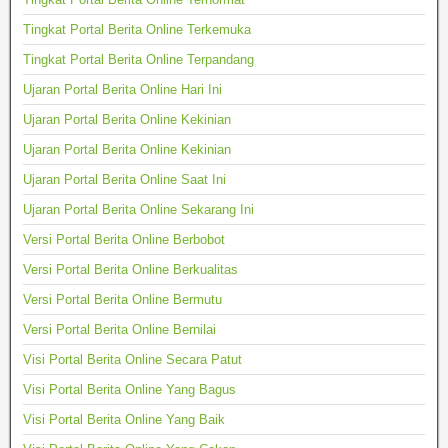
Tingkat Portal Berita Online Terkemuka
Tingkat Portal Berita Online Terpandang
Ujaran Portal Berita Online Hari Ini
Ujaran Portal Berita Online Kekinian
Ujaran Portal Berita Online Kekinian
Ujaran Portal Berita Online Saat Ini
Ujaran Portal Berita Online Sekarang Ini
Versi Portal Berita Online Berbobot
Versi Portal Berita Online Berkualitas
Versi Portal Berita Online Bermutu
Versi Portal Berita Online Bernilai
Visi Portal Berita Online Secara Patut
Visi Portal Berita Online Yang Bagus
Visi Portal Berita Online Yang Baik