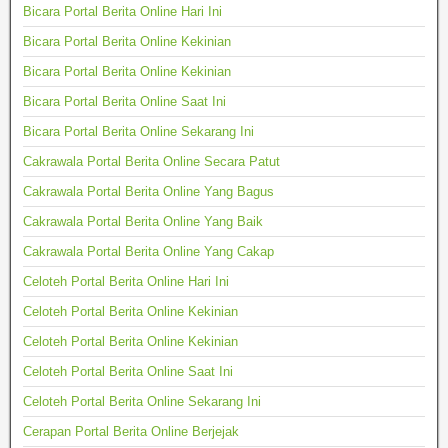
Bicara Portal Berita Online Hari Ini
Bicara Portal Berita Online Kekinian
Bicara Portal Berita Online Kekinian
Bicara Portal Berita Online Saat Ini
Bicara Portal Berita Online Sekarang Ini
Cakrawala Portal Berita Online Secara Patut
Cakrawala Portal Berita Online Yang Bagus
Cakrawala Portal Berita Online Yang Baik
Cakrawala Portal Berita Online Yang Cakap
Celoteh Portal Berita Online Hari Ini
Celoteh Portal Berita Online Kekinian
Celoteh Portal Berita Online Kekinian
Celoteh Portal Berita Online Saat Ini
Celoteh Portal Berita Online Sekarang Ini
Cerapan Portal Berita Online Berjejak