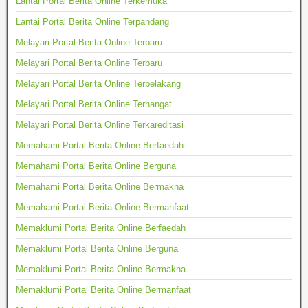
Lantai Portal Berita Online Terkemuka
Lantai Portal Berita Online Terpandang
Melayari Portal Berita Online Terbaru
Melayari Portal Berita Online Terbaru
Melayari Portal Berita Online Terbelakang
Melayari Portal Berita Online Terhangat
Melayari Portal Berita Online Terkareditasi
Memahami Portal Berita Online Berfaedah
Memahami Portal Berita Online Berguna
Memahami Portal Berita Online Bermakna
Memahami Portal Berita Online Bermanfaat
Memaklumi Portal Berita Online Berfaedah
Memaklumi Portal Berita Online Berguna
Memaklumi Portal Berita Online Bermakna
Memaklumi Portal Berita Online Bermanfaat