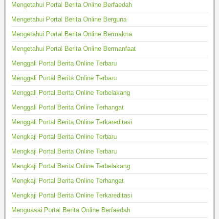
Mengetahui Portal Berita Online Berfaedah
Mengetahui Portal Berita Online Berguna
Mengetahui Portal Berita Online Bermakna
Mengetahui Portal Berita Online Bermanfaat
Menggali Portal Berita Online Terbaru
Menggali Portal Berita Online Terbaru
Menggali Portal Berita Online Terbelakang
Menggali Portal Berita Online Terhangat
Menggali Portal Berita Online Terkareditasi
Mengkaji Portal Berita Online Terbaru
Mengkaji Portal Berita Online Terbaru
Mengkaji Portal Berita Online Terbelakang
Mengkaji Portal Berita Online Terhangat
Mengkaji Portal Berita Online Terkareditasi
Menguasai Portal Berita Online Berfaedah