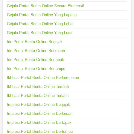
Gejala Portal Berita Online Secara Ekstensif
Gejala Portal Berita Online Yang Lapang
Gejala Portal Berita Online Yang Lebar
Gejala Portal Berita Online Yang Luas
Ide Portal Berita Online Berjejak
Ide Portal Berita Online Berkesan
Ide Portal Berita Online Bertapak
Ide Portal Berita Online Bertumpu
Ikhtisar Portal Berita Online Berkompeten
Ikhtisar Portal Berita Online Terdidik
Ikhtisar Portal Berita Online Terlatih
Impresi Portal Berita Online Berjejak
Impresi Portal Berita Online Berkesan
Impresi Portal Berita Online Bertapak
Impresi Portal Berita Online Bertumpu