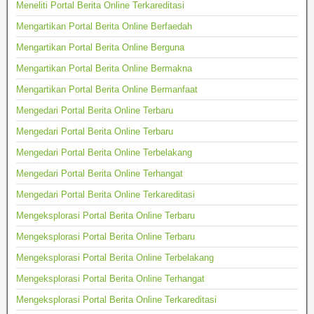
Meneliti Portal Berita Online Terkareditasi
Mengartikan Portal Berita Online Berfaedah
Mengartikan Portal Berita Online Berguna
Mengartikan Portal Berita Online Bermakna
Mengartikan Portal Berita Online Bermanfaat
Mengedari Portal Berita Online Terbaru
Mengedari Portal Berita Online Terbaru
Mengedari Portal Berita Online Terbelakang
Mengedari Portal Berita Online Terhangat
Mengedari Portal Berita Online Terkareditasi
Mengeksplorasi Portal Berita Online Terbaru
Mengeksplorasi Portal Berita Online Terbaru
Mengeksplorasi Portal Berita Online Terbelakang
Mengeksplorasi Portal Berita Online Terhangat
Mengeksplorasi Portal Berita Online Terkareditasi