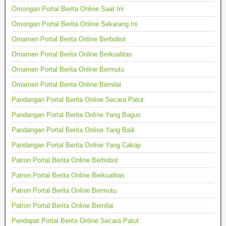
Omongan Portal Berita Online Saat Ini
Omongan Portal Berita Online Sekarang Ini
Ornamen Portal Berita Online Berbobot
Ornamen Portal Berita Online Berkualitas
Ornamen Portal Berita Online Bermutu
Ornamen Portal Berita Online Bernilai
Pandangan Portal Berita Online Secara Patut
Pandangan Portal Berita Online Yang Bagus
Pandangan Portal Berita Online Yang Baik
Pandangan Portal Berita Online Yang Cakap
Patron Portal Berita Online Berbobot
Patron Portal Berita Online Berkualitas
Patron Portal Berita Online Bermutu
Patron Portal Berita Online Bernilai
Pendapat Portal Berita Online Secara Patut