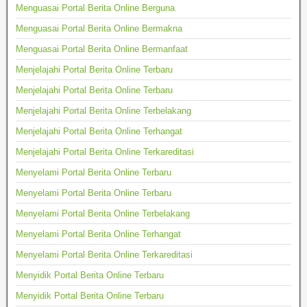
Menguasai Portal Berita Online Berguna
Menguasai Portal Berita Online Bermakna
Menguasai Portal Berita Online Bermanfaat
Menjelajahi Portal Berita Online Terbaru
Menjelajahi Portal Berita Online Terbaru
Menjelajahi Portal Berita Online Terbelakang
Menjelajahi Portal Berita Online Terhangat
Menjelajahi Portal Berita Online Terkareditasi
Menyelami Portal Berita Online Terbaru
Menyelami Portal Berita Online Terbaru
Menyelami Portal Berita Online Terbelakang
Menyelami Portal Berita Online Terhangat
Menyelami Portal Berita Online Terkareditasi
Menyidik Portal Berita Online Terbaru
Menyidik Portal Berita Online Terbaru