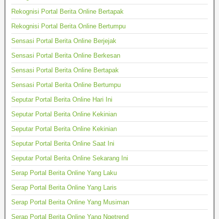
Rekognisi Portal Berita Online Bertapak
Rekognisi Portal Berita Online Bertumpu
Sensasi Portal Berita Online Berjejak
Sensasi Portal Berita Online Berkesan
Sensasi Portal Berita Online Bertapak
Sensasi Portal Berita Online Bertumpu
Seputar Portal Berita Online Hari Ini
Seputar Portal Berita Online Kekinian
Seputar Portal Berita Online Kekinian
Seputar Portal Berita Online Saat Ini
Seputar Portal Berita Online Sekarang Ini
Serap Portal Berita Online Yang Laku
Serap Portal Berita Online Yang Laris
Serap Portal Berita Online Yang Musiman
Serap Portal Berita Online Yang Ngetrend