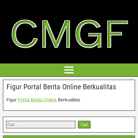
Figur Portal Berita Online Berkualitas
Figur
Portal Berita Online
Berkualitas