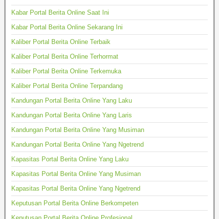
Kabar Portal Berita Online Saat Ini
Kabar Portal Berita Online Sekarang Ini
Kaliber Portal Berita Online Terbaik
Kaliber Portal Berita Online Terhormat
Kaliber Portal Berita Online Terkemuka
Kaliber Portal Berita Online Terpandang
Kandungan Portal Berita Online Yang Laku
Kandungan Portal Berita Online Yang Laris
Kandungan Portal Berita Online Yang Musiman
Kandungan Portal Berita Online Yang Ngetrend
Kapasitas Portal Berita Online Yang Laku
Kapasitas Portal Berita Online Yang Musiman
Kapasitas Portal Berita Online Yang Ngetrend
Keputusan Portal Berita Online Berkompeten
Keputusan Portal Berita Online Profesional