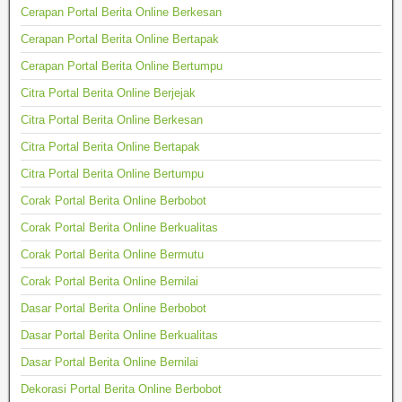
Cerapan Portal Berita Online Berkesan
Cerapan Portal Berita Online Bertapak
Cerapan Portal Berita Online Bertumpu
Citra Portal Berita Online Berjejak
Citra Portal Berita Online Berkesan
Citra Portal Berita Online Bertapak
Citra Portal Berita Online Bertumpu
Corak Portal Berita Online Berbobot
Corak Portal Berita Online Berkualitas
Corak Portal Berita Online Bermutu
Corak Portal Berita Online Bernilai
Dasar Portal Berita Online Berbobot
Dasar Portal Berita Online Berkualitas
Dasar Portal Berita Online Bernilai
Dekorasi Portal Berita Online Berbobot