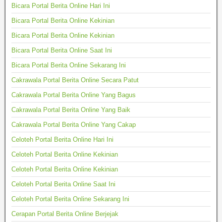
Bicara Portal Berita Online Hari Ini
Bicara Portal Berita Online Kekinian
Bicara Portal Berita Online Kekinian
Bicara Portal Berita Online Saat Ini
Bicara Portal Berita Online Sekarang Ini
Cakrawala Portal Berita Online Secara Patut
Cakrawala Portal Berita Online Yang Bagus
Cakrawala Portal Berita Online Yang Baik
Cakrawala Portal Berita Online Yang Cakap
Celoteh Portal Berita Online Hari Ini
Celoteh Portal Berita Online Kekinian
Celoteh Portal Berita Online Kekinian
Celoteh Portal Berita Online Saat Ini
Celoteh Portal Berita Online Sekarang Ini
Cerapan Portal Berita Online Berjejak