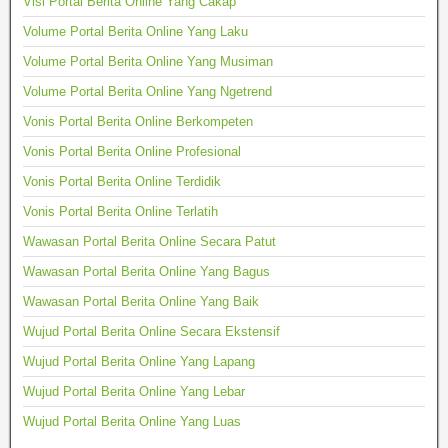
Visi Portal Berita Online Yang Cakap
Volume Portal Berita Online Yang Laku
Volume Portal Berita Online Yang Musiman
Volume Portal Berita Online Yang Ngetrend
Vonis Portal Berita Online Berkompeten
Vonis Portal Berita Online Profesional
Vonis Portal Berita Online Terdidik
Vonis Portal Berita Online Terlatih
Wawasan Portal Berita Online Secara Patut
Wawasan Portal Berita Online Yang Bagus
Wawasan Portal Berita Online Yang Baik
Wujud Portal Berita Online Secara Ekstensif
Wujud Portal Berita Online Yang Lapang
Wujud Portal Berita Online Yang Lebar
Wujud Portal Berita Online Yang Luas