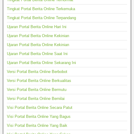
Tingkat Portal Berita Online Terkemuka
Tingkat Portal Berita Online Terpandang
Ujaran Portal Berita Online Hari Ini
Ujaran Portal Berita Online Kekinian
Ujaran Portal Berita Online Kekinian
Ujaran Portal Berita Online Saat Ini
Ujaran Portal Berita Online Sekarang Ini
Versi Portal Berita Online Berbobot
Versi Portal Berita Online Berkualitas
Versi Portal Berita Online Bermutu
Versi Portal Berita Online Bernilai
Visi Portal Berita Online Secara Patut
Visi Portal Berita Online Yang Bagus
Visi Portal Berita Online Yang Baik