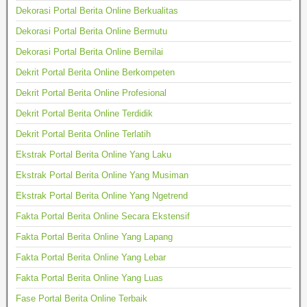
Dekorasi Portal Berita Online Berkualitas
Dekorasi Portal Berita Online Bermutu
Dekorasi Portal Berita Online Bernilai
Dekrit Portal Berita Online Berkompeten
Dekrit Portal Berita Online Profesional
Dekrit Portal Berita Online Terdidik
Dekrit Portal Berita Online Terlatih
Ekstrak Portal Berita Online Yang Laku
Ekstrak Portal Berita Online Yang Musiman
Ekstrak Portal Berita Online Yang Ngetrend
Fakta Portal Berita Online Secara Ekstensif
Fakta Portal Berita Online Yang Lapang
Fakta Portal Berita Online Yang Lebar
Fakta Portal Berita Online Yang Luas
Fase Portal Berita Online Terbaik