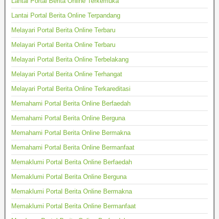
Lantai Portal Berita Online Terkemuka
Lantai Portal Berita Online Terpandang
Melayari Portal Berita Online Terbaru
Melayari Portal Berita Online Terbaru
Melayari Portal Berita Online Terbelakang
Melayari Portal Berita Online Terhangat
Melayari Portal Berita Online Terkareditasi
Memahami Portal Berita Online Berfaedah
Memahami Portal Berita Online Berguna
Memahami Portal Berita Online Bermakna
Memahami Portal Berita Online Bermanfaat
Memaklumi Portal Berita Online Berfaedah
Memaklumi Portal Berita Online Berguna
Memaklumi Portal Berita Online Bermakna
Memaklumi Portal Berita Online Bermanfaat