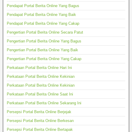
Pendapat Portal Berita Online Yang Bagus
Pendapat Portal Berita Online Yang Baik
Pendapat Portal Berita Online Yang Cakap
Pengertian Portal Berita Online Secara Patut
Pengertian Portal Berita Online Yang Bagus
Pengertian Portal Berita Online Yang Baik
Pengertian Portal Berita Online Yang Cakap
Perkataan Portal Berita Online Hari Ini
Perkataan Portal Berita Online Kekinian
Perkataan Portal Berita Online Kekinian
Perkataan Portal Berita Online Saat Ini
Perkataan Portal Berita Online Sekarang Ini
Persepsi Portal Berita Online Berjejak
Persepsi Portal Berita Online Berkesan
Persepsi Portal Berita Online Bertapak