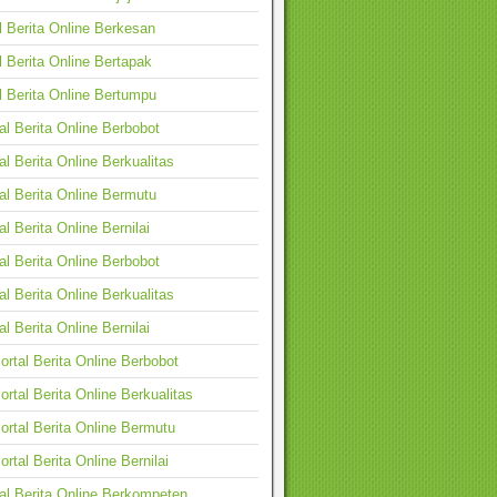
al Berita Online Berkesan
l Berita Online Bertapak
al Berita Online Bertumpu
al Berita Online Berbobot
al Berita Online Berkualitas
al Berita Online Bermutu
l Berita Online Bernilai
al Berita Online Berbobot
al Berita Online Berkualitas
l Berita Online Bernilai
ortal Berita Online Berbobot
ortal Berita Online Berkualitas
ortal Berita Online Bermutu
rtal Berita Online Bernilai
tal Berita Online Berkompeten