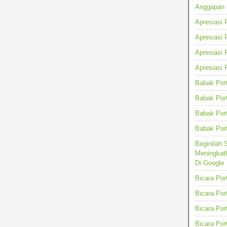
Anggapan P
Apresiasi P
Apresiasi 
Apresiasi 
Apresiasi 
Babak Port
Babak Port
Babak Port
Babak Port
Beginilah 
Meningkatk
Di Google
Bicara Port
Bicara Por
Bicara Por
Bicara Port