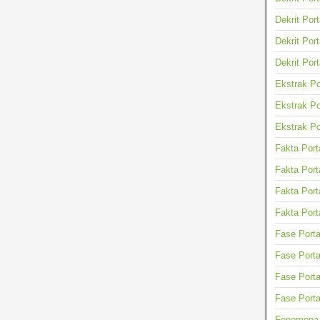
Dekrit Port
Dekrit Port
Dekrit Port
Ekstrak Po
Ekstrak Po
Ekstrak Po
Fakta Port
Fakta Port
Fakta Port
Fakta Port
Fase Porta
Fase Porta
Fase Porta
Fase Porta
Fenomena P