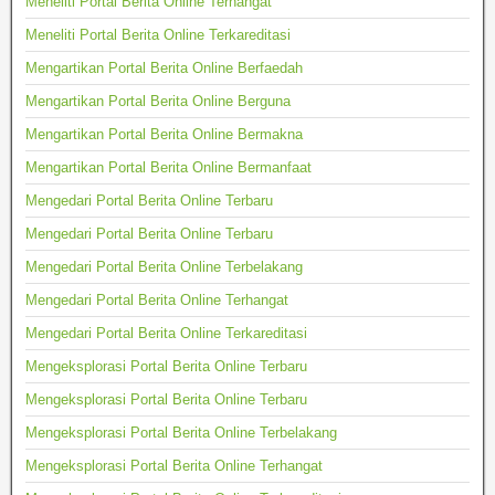
Meneliti Portal Berita Online Terhangat
Meneliti Portal Berita Online Terkareditasi
Mengartikan Portal Berita Online Berfaedah
Mengartikan Portal Berita Online Berguna
Mengartikan Portal Berita Online Bermakna
Mengartikan Portal Berita Online Bermanfaat
Mengedari Portal Berita Online Terbaru
Mengedari Portal Berita Online Terbaru
Mengedari Portal Berita Online Terbelakang
Mengedari Portal Berita Online Terhangat
Mengedari Portal Berita Online Terkareditasi
Mengeksplorasi Portal Berita Online Terbaru
Mengeksplorasi Portal Berita Online Terbaru
Mengeksplorasi Portal Berita Online Terbelakang
Mengeksplorasi Portal Berita Online Terhangat