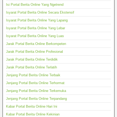
Isi Portal Berita Online Yang Ngetrend
Isyarat Portal Berita Online Secara Ekstensif
Isyarat Portal Berita Online Yang Lapang
Isyarat Portal Berita Online Yang Lebar
Isyarat Portal Berita Online Yang Luas
Jarak Portal Berita Online Berkompeten
Jarak Portal Berita Online Profesional
Jarak Portal Berita Online Terdidik
Jarak Portal Berita Online Terlatih
Jenjang Portal Berita Online Terbaik
Jenjang Portal Berita Online Terhormat
Jenjang Portal Berita Online Terkemuka
Jenjang Portal Berita Online Terpandang
Kabar Portal Berita Online Hari Ini
Kabar Portal Berita Online Kekinian