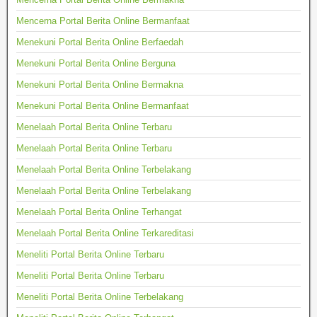
Mencerna Portal Berita Online Bermanfaat
Menekuni Portal Berita Online Berfaedah
Menekuni Portal Berita Online Berguna
Menekuni Portal Berita Online Bermakna
Menekuni Portal Berita Online Bermanfaat
Menelaah Portal Berita Online Terbaru
Menelaah Portal Berita Online Terbaru
Menelaah Portal Berita Online Terbelakang
Menelaah Portal Berita Online Terbelakang
Menelaah Portal Berita Online Terhangat
Menelaah Portal Berita Online Terkareditasi
Meneliti Portal Berita Online Terbaru
Meneliti Portal Berita Online Terbaru
Meneliti Portal Berita Online Terbelakang