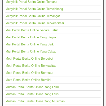
Menyidik Portal Berita Online Terbaru
Menyidik Portal Berita Online Terbelakang
Menyidik Portal Berita Online Terhangat
Menyidik Portal Berita Online Terkareditasi
Misi Portal Berita Online Secara Patut
Misi Portal Berita Online Yang Bagus
Misi Portal Berita Online Yang Baik
Misi Portal Berita Online Yang Cakap
Motif Portal Berita Online Berbobot
Motif Portal Berita Online Berkualitas
Motif Portal Berita Online Bermutu
Motif Portal Berita Online Bernilai
Muatan Portal Berita Online Yang Laku
Muatan Portal Berita Online Yang Laris
Muatan Portal Berita Online Yang Musiman