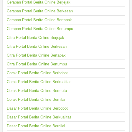
Cerapan Portal Berita Online Berjejak
Cerapan Portal Berita Online Berkesan
Cerapan Portal Berita Online Bertapak
Cerapan Portal Berita Online Bertumpu
Citra Portal Berita Online Berjejak
Citra Portal Berita Online Berkesan
Citra Portal Berita Online Bertapak
Citra Portal Berita Online Bertumpu
Corak Portal Berita Online Berbobot
Corak Portal Berita Online Berkualitas
Corak Portal Berita Online Bermutu
Corak Portal Berita Online Bernilai
Dasar Portal Berita Online Berbobot
Dasar Portal Berita Online Berkualitas
Dasar Portal Berita Online Bernilai