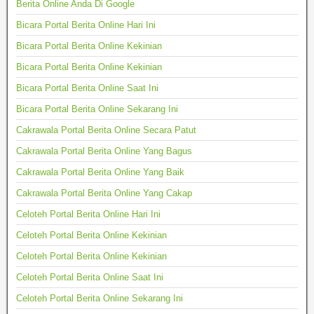
Berita Online Anda Di Google
Bicara Portal Berita Online Hari Ini
Bicara Portal Berita Online Kekinian
Bicara Portal Berita Online Kekinian
Bicara Portal Berita Online Saat Ini
Bicara Portal Berita Online Sekarang Ini
Cakrawala Portal Berita Online Secara Patut
Cakrawala Portal Berita Online Yang Bagus
Cakrawala Portal Berita Online Yang Baik
Cakrawala Portal Berita Online Yang Cakap
Celoteh Portal Berita Online Hari Ini
Celoteh Portal Berita Online Kekinian
Celoteh Portal Berita Online Kekinian
Celoteh Portal Berita Online Saat Ini
Celoteh Portal Berita Online Sekarang Ini