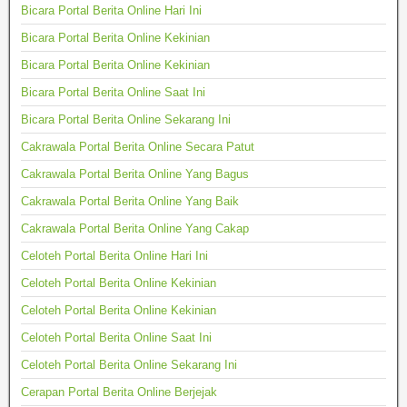
Bicara Portal Berita Online Hari Ini
Bicara Portal Berita Online Kekinian
Bicara Portal Berita Online Kekinian
Bicara Portal Berita Online Saat Ini
Bicara Portal Berita Online Sekarang Ini
Cakrawala Portal Berita Online Secara Patut
Cakrawala Portal Berita Online Yang Bagus
Cakrawala Portal Berita Online Yang Baik
Cakrawala Portal Berita Online Yang Cakap
Celoteh Portal Berita Online Hari Ini
Celoteh Portal Berita Online Kekinian
Celoteh Portal Berita Online Kekinian
Celoteh Portal Berita Online Saat Ini
Celoteh Portal Berita Online Sekarang Ini
Cerapan Portal Berita Online Berjejak