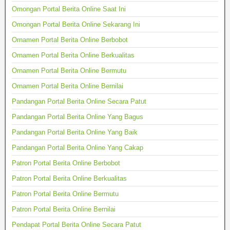
Omongan Portal Berita Online Saat Ini
Omongan Portal Berita Online Sekarang Ini
Ornamen Portal Berita Online Berbobot
Ornamen Portal Berita Online Berkualitas
Ornamen Portal Berita Online Bermutu
Ornamen Portal Berita Online Bernilai
Pandangan Portal Berita Online Secara Patut
Pandangan Portal Berita Online Yang Bagus
Pandangan Portal Berita Online Yang Baik
Pandangan Portal Berita Online Yang Cakap
Patron Portal Berita Online Berbobot
Patron Portal Berita Online Berkualitas
Patron Portal Berita Online Bermutu
Patron Portal Berita Online Bernilai
Pendapat Portal Berita Online Secara Patut