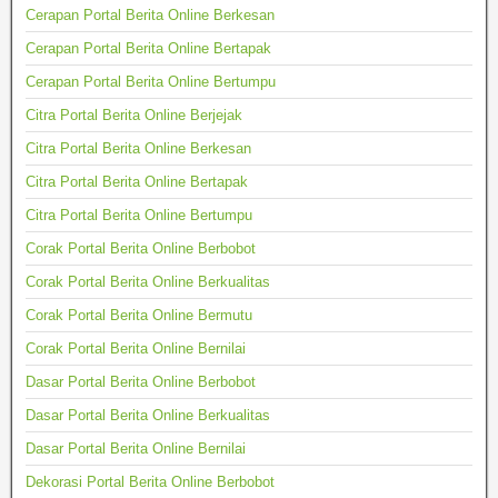
Cerapan Portal Berita Online Berkesan
Cerapan Portal Berita Online Bertapak
Cerapan Portal Berita Online Bertumpu
Citra Portal Berita Online Berjejak
Citra Portal Berita Online Berkesan
Citra Portal Berita Online Bertapak
Citra Portal Berita Online Bertumpu
Corak Portal Berita Online Berbobot
Corak Portal Berita Online Berkualitas
Corak Portal Berita Online Bermutu
Corak Portal Berita Online Bernilai
Dasar Portal Berita Online Berbobot
Dasar Portal Berita Online Berkualitas
Dasar Portal Berita Online Bernilai
Dekorasi Portal Berita Online Berbobot