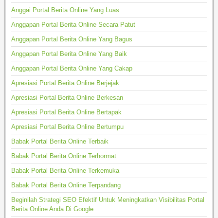
Anggai Portal Berita Online Yang Luas
Anggapan Portal Berita Online Secara Patut
Anggapan Portal Berita Online Yang Bagus
Anggapan Portal Berita Online Yang Baik
Anggapan Portal Berita Online Yang Cakap
Apresiasi Portal Berita Online Berjejak
Apresiasi Portal Berita Online Berkesan
Apresiasi Portal Berita Online Bertapak
Apresiasi Portal Berita Online Bertumpu
Babak Portal Berita Online Terbaik
Babak Portal Berita Online Terhormat
Babak Portal Berita Online Terkemuka
Babak Portal Berita Online Terpandang
Beginilah Strategi SEO Efektif Untuk Meningkatkan Visibilitas Portal
Berita Online Anda Di Google