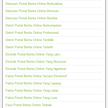
Dekorasi Portal Berita Online Berkualitas
Dekorasi Portal Berita Online Bermutu
Dekorasi Portal Berita Online Bernilai
Dekrit Portal Berita Online Berkompeten
Dekrit Portal Berita Online Profesional
Dekrit Portal Berita Online Terdidik
Dekrit Portal Berita Online Terlatih
Ekstrak Portal Berita Online Yang Laku
Ekstrak Portal Berita Online Yang Musiman
Ekstrak Portal Berita Online Yang Ngetrend
Fakta Portal Berita Online Secara Ekstensif
Fakta Portal Berita Online Yang Lapang
Fakta Portal Berita Online Yang Lebar
Fakta Portal Berita Online Yang Luas
Fase Portal Berita Online Terbaik