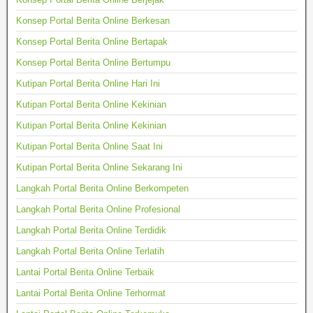
Konsep Portal Berita Online Berkesan
Konsep Portal Berita Online Bertapak
Konsep Portal Berita Online Bertumpu
Kutipan Portal Berita Online Hari Ini
Kutipan Portal Berita Online Kekinian
Kutipan Portal Berita Online Kekinian
Kutipan Portal Berita Online Saat Ini
Kutipan Portal Berita Online Sekarang Ini
Langkah Portal Berita Online Berkompeten
Langkah Portal Berita Online Profesional
Langkah Portal Berita Online Terdidik
Langkah Portal Berita Online Terlatih
Lantai Portal Berita Online Terbaik
Lantai Portal Berita Online Terhormat