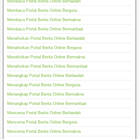
Membaca Portal Berita Online Berfaedah
Membaca Portal Berita Online Berguna
Membaca Portal Berita Online Bermakna
Membaca Portal Berita Online Bermanfaat
Menafsirkan Portal Berita Online Berfaedah
Menafsirkan Portal Berita Online Berguna
Menafsirkan Portal Berita Online Bermakna
Menafsirkan Portal Berita Online Bermanfaat
Menangkap Portal Berita Online Berfaedah
Menangkap Portal Berita Online Berguna
Menangkap Portal Berita Online Bermakna
Menangkap Portal Berita Online Bermanfaat
Mencerna Portal Berita Online Berfaedah
Mencerna Portal Berita Online Berguna
Mencerna Portal Berita Online Bermakna