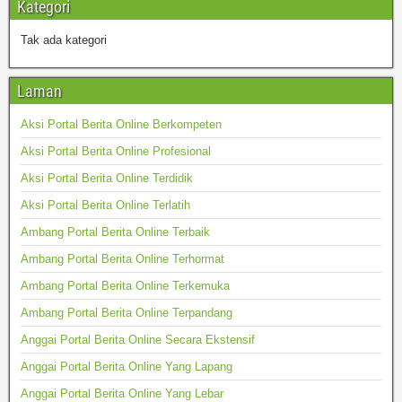
Kategori
Tak ada kategori
Laman
Aksi Portal Berita Online Berkompeten
Aksi Portal Berita Online Profesional
Aksi Portal Berita Online Terdidik
Aksi Portal Berita Online Terlatih
Ambang Portal Berita Online Terbaik
Ambang Portal Berita Online Terhormat
Ambang Portal Berita Online Terkemuka
Ambang Portal Berita Online Terpandang
Anggai Portal Berita Online Secara Ekstensif
Anggai Portal Berita Online Yang Lapang
Anggai Portal Berita Online Yang Lebar