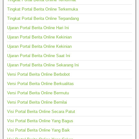
Tingkat Portal Berita Online Terkemuka
Tingkat Portal Berita Online Terpandang
Ujaran Portal Berita Online Hari Ini
Ujaran Portal Berita Online Kekinian
Ujaran Portal Berita Online Kekinian
Ujaran Portal Berita Online Saat Ini
Ujaran Portal Berita Online Sekarang Ini
Versi Portal Berita Online Berbobot
Versi Portal Berita Online Berkualitas
Versi Portal Berita Online Bermutu
Versi Portal Berita Online Bernilai
Visi Portal Berita Online Secara Patut
Visi Portal Berita Online Yang Bagus
Visi Portal Berita Online Yang Baik