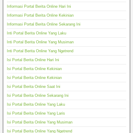
Informasi Portal Berita Online Hari Ini
Informasi Portal Berita Online Kekinian
Informasi Portal Berita Online Sekarang Ini
Inti Portal Berita Online Yang Laku
Inti Portal Berita Online Yang Musiman
Inti Portal Berita Online Yang Ngetrend
Isi Portal Berita Online Hari Ini
Isi Portal Berita Online Kekinian
Isi Portal Berita Online Kekinian
Isi Portal Berita Online Saat Ini
Isi Portal Berita Online Sekarang Ini
Isi Portal Berita Online Yang Laku
Isi Portal Berita Online Yang Laris
Isi Portal Berita Online Yang Musiman
Isi Portal Berita Online Yang Ngetrend