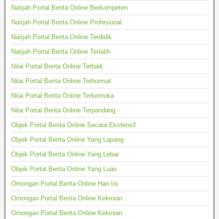
Natijah Portal Berita Online Berkompeten
Natijah Portal Berita Online Profesional
Natijah Portal Berita Online Terdidik
Natijah Portal Berita Online Terlatih
Nilai Portal Berita Online Terbaik
Nilai Portal Berita Online Terhormat
Nilai Portal Berita Online Terkemuka
Nilai Portal Berita Online Terpandang
Objek Portal Berita Online Secara Ekstensif
Objek Portal Berita Online Yang Lapang
Objek Portal Berita Online Yang Lebar
Objek Portal Berita Online Yang Luas
Omongan Portal Berita Online Hari Ini
Omongan Portal Berita Online Kekinian
Omongan Portal Berita Online Kekinian