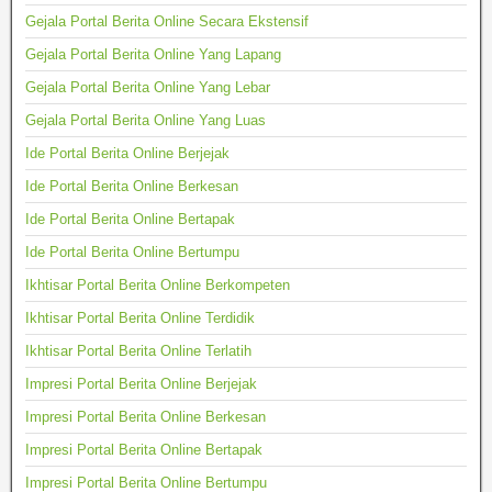
Gejala Portal Berita Online Secara Ekstensif
Gejala Portal Berita Online Yang Lapang
Gejala Portal Berita Online Yang Lebar
Gejala Portal Berita Online Yang Luas
Ide Portal Berita Online Berjejak
Ide Portal Berita Online Berkesan
Ide Portal Berita Online Bertapak
Ide Portal Berita Online Bertumpu
Ikhtisar Portal Berita Online Berkompeten
Ikhtisar Portal Berita Online Terdidik
Ikhtisar Portal Berita Online Terlatih
Impresi Portal Berita Online Berjejak
Impresi Portal Berita Online Berkesan
Impresi Portal Berita Online Bertapak
Impresi Portal Berita Online Bertumpu