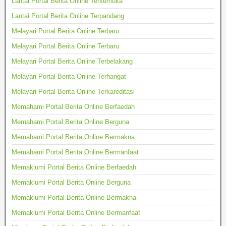
Lantai Portal Berita Online Terkemuka
Lantai Portal Berita Online Terpandang
Melayari Portal Berita Online Terbaru
Melayari Portal Berita Online Terbaru
Melayari Portal Berita Online Terbelakang
Melayari Portal Berita Online Terhangat
Melayari Portal Berita Online Terkareditasi
Memahami Portal Berita Online Berfaedah
Memahami Portal Berita Online Berguna
Memahami Portal Berita Online Bermakna
Memahami Portal Berita Online Bermanfaat
Memaklumi Portal Berita Online Berfaedah
Memaklumi Portal Berita Online Berguna
Memaklumi Portal Berita Online Bermakna
Memaklumi Portal Berita Online Bermanfaat