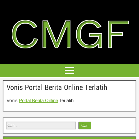
Vonis Portal Berita Online Terlatih
Vonis
Portal Berita Online
Terlatih