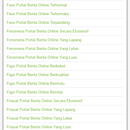
Fase Portal Berita Online Terhormat
Fase Portal Berita Online Terkemuka
Fase Portal Berita Online Terpandang
Fenomena Portal Berita Online Secara Ekstensif
Fenomena Portal Berita Online Yang Lapang
Fenomena Portal Berita Online Yang Lebar
Fenomena Portal Berita Online Yang Luas
Figur Portal Berita Online Berbobot
Figur Portal Berita Online Berkualitas
Figur Portal Berita Online Bermutu
Figur Portal Berita Online Bernilai
Firasat Portal Berita Online Secara Ekstensif
Firasat Portal Berita Online Yang Lapang
Firasat Portal Berita Online Yang Lebar
Firasat Portal Berita Online Yang Luas