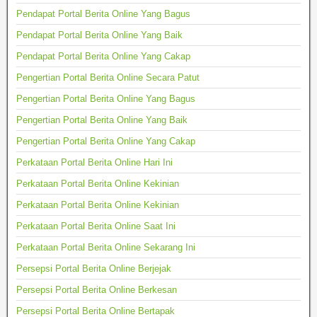
Pendapat Portal Berita Online Yang Bagus
Pendapat Portal Berita Online Yang Baik
Pendapat Portal Berita Online Yang Cakap
Pengertian Portal Berita Online Secara Patut
Pengertian Portal Berita Online Yang Bagus
Pengertian Portal Berita Online Yang Baik
Pengertian Portal Berita Online Yang Cakap
Perkataan Portal Berita Online Hari Ini
Perkataan Portal Berita Online Kekinian
Perkataan Portal Berita Online Kekinian
Perkataan Portal Berita Online Saat Ini
Perkataan Portal Berita Online Sekarang Ini
Persepsi Portal Berita Online Berjejak
Persepsi Portal Berita Online Berkesan
Persepsi Portal Berita Online Bertapak