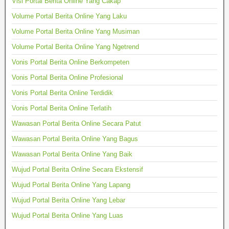
Visi Portal Berita Online Yang Cakap
Volume Portal Berita Online Yang Laku
Volume Portal Berita Online Yang Musiman
Volume Portal Berita Online Yang Ngetrend
Vonis Portal Berita Online Berkompeten
Vonis Portal Berita Online Profesional
Vonis Portal Berita Online Terdidik
Vonis Portal Berita Online Terlatih
Wawasan Portal Berita Online Secara Patut
Wawasan Portal Berita Online Yang Bagus
Wawasan Portal Berita Online Yang Baik
Wujud Portal Berita Online Secara Ekstensif
Wujud Portal Berita Online Yang Lapang
Wujud Portal Berita Online Yang Lebar
Wujud Portal Berita Online Yang Luas