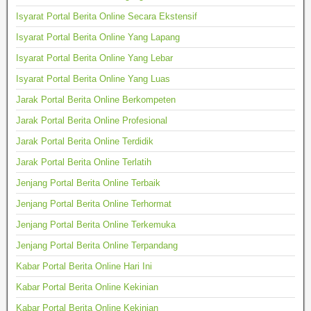
Isyarat Portal Berita Online Secara Ekstensif
Isyarat Portal Berita Online Yang Lapang
Isyarat Portal Berita Online Yang Lebar
Isyarat Portal Berita Online Yang Luas
Jarak Portal Berita Online Berkompeten
Jarak Portal Berita Online Profesional
Jarak Portal Berita Online Terdidik
Jarak Portal Berita Online Terlatih
Jenjang Portal Berita Online Terbaik
Jenjang Portal Berita Online Terhormat
Jenjang Portal Berita Online Terkemuka
Jenjang Portal Berita Online Terpandang
Kabar Portal Berita Online Hari Ini
Kabar Portal Berita Online Kekinian
Kabar Portal Berita Online Kekinian