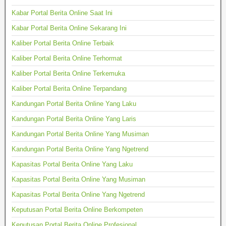
Kabar Portal Berita Online Saat Ini
Kabar Portal Berita Online Sekarang Ini
Kaliber Portal Berita Online Terbaik
Kaliber Portal Berita Online Terhormat
Kaliber Portal Berita Online Terkemuka
Kaliber Portal Berita Online Terpandang
Kandungan Portal Berita Online Yang Laku
Kandungan Portal Berita Online Yang Laris
Kandungan Portal Berita Online Yang Musiman
Kandungan Portal Berita Online Yang Ngetrend
Kapasitas Portal Berita Online Yang Laku
Kapasitas Portal Berita Online Yang Musiman
Kapasitas Portal Berita Online Yang Ngetrend
Keputusan Portal Berita Online Berkompeten
Keputusan Portal Berita Online Profesional