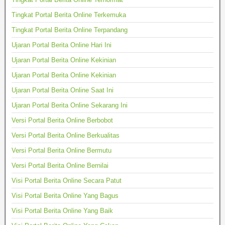
Tingkat Portal Berita Online Terkemuka
Tingkat Portal Berita Online Terpandang
Ujaran Portal Berita Online Hari Ini
Ujaran Portal Berita Online Kekinian
Ujaran Portal Berita Online Kekinian
Ujaran Portal Berita Online Saat Ini
Ujaran Portal Berita Online Sekarang Ini
Versi Portal Berita Online Berbobot
Versi Portal Berita Online Berkualitas
Versi Portal Berita Online Bermutu
Versi Portal Berita Online Bernilai
Visi Portal Berita Online Secara Patut
Visi Portal Berita Online Yang Bagus
Visi Portal Berita Online Yang Baik