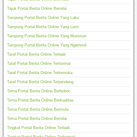
Tajuk Portal Berita Online Bernilai
Tampung Portal Berita Online Yang Laku
Tampung Portal Berita Online Yang Laris
Tampung Portal Berita Online Yang Musiman
Tampung Portal Berita Online Yang Ngetrend
Taraf Portal Berita Online Terbaik
Taraf Portal Berita Online Terhormat
Taraf Portal Berita Online Terkemuka
Taraf Portal Berita Online Terpandang
Tema Portal Berita Online Berbobot
Tema Portal Berita Online Berkualitas
Tema Portal Berita Online Bermutu
Tema Portal Berita Online Bernilai
Tingkat Portal Berita Online Terbaik
Tingkat Portal Berita Online Terhormat