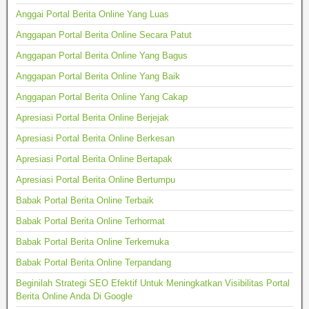
Anggai Portal Berita Online Yang Luas
Anggapan Portal Berita Online Secara Patut
Anggapan Portal Berita Online Yang Bagus
Anggapan Portal Berita Online Yang Baik
Anggapan Portal Berita Online Yang Cakap
Apresiasi Portal Berita Online Berjejak
Apresiasi Portal Berita Online Berkesan
Apresiasi Portal Berita Online Bertapak
Apresiasi Portal Berita Online Bertumpu
Babak Portal Berita Online Terbaik
Babak Portal Berita Online Terhormat
Babak Portal Berita Online Terkemuka
Babak Portal Berita Online Terpandang
Beginilah Strategi SEO Efektif Untuk Meningkatkan Visibilitas Portal
Berita Online Anda Di Google