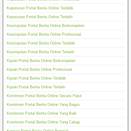
Keputusan Portal Berita Online Terdidik
Keputusan Portal Berita Online Terlatih
Kesimpulan Portal Berita Online Berkompeten
Kesimpulan Portal Berita Online Profesional
Kesimpulan Portal Berita Online Terdidik
Kesimpulan Portal Berita Online Terlatih
Kiprah Portal Berita Online Berkompeten
Kiprah Portal Berita Online Profesional
Kiprah Portal Berita Online Terdidik
Kiprah Portal Berita Online Terlatih
Komitmen Portal Berita Online Secara Patut
Komitmen Portal Berita Online Yang Bagus
Komitmen Portal Berita Online Yang Baik
Komitmen Portal Berita Online Yang Cakap
Konsep Portal Berita Online Berjejak