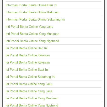
Informasi Portal Berita Online Hari Ini
Informasi Portal Berita Online Kekinian
Informasi Portal Berita Online Sekarang Ini
Inti Portal Berita Online Yang Laku
Inti Portal Berita Online Yang Musiman
Inti Portal Berita Online Yang Ngetrend
Isi Portal Berita Online Hari Ini
Isi Portal Berita Online Kekinian
Isi Portal Berita Online Kekinian
Isi Portal Berita Online Saat Ini
Isi Portal Berita Online Sekarang Ini
Isi Portal Berita Online Yang Laku
Isi Portal Berita Online Yang Laris
Isi Portal Berita Online Yang Musiman
Isi Portal Berita Online Yang Ngetrend