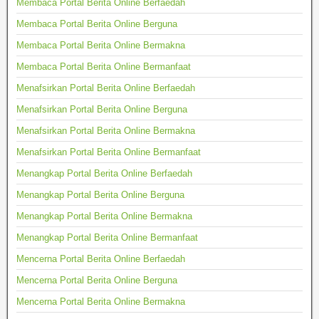
Membaca Portal Berita Online Berfaedah
Membaca Portal Berita Online Berguna
Membaca Portal Berita Online Bermakna
Membaca Portal Berita Online Bermanfaat
Menafsirkan Portal Berita Online Berfaedah
Menafsirkan Portal Berita Online Berguna
Menafsirkan Portal Berita Online Bermakna
Menafsirkan Portal Berita Online Bermanfaat
Menangkap Portal Berita Online Berfaedah
Menangkap Portal Berita Online Berguna
Menangkap Portal Berita Online Bermakna
Menangkap Portal Berita Online Bermanfaat
Mencerna Portal Berita Online Berfaedah
Mencerna Portal Berita Online Berguna
Mencerna Portal Berita Online Bermakna