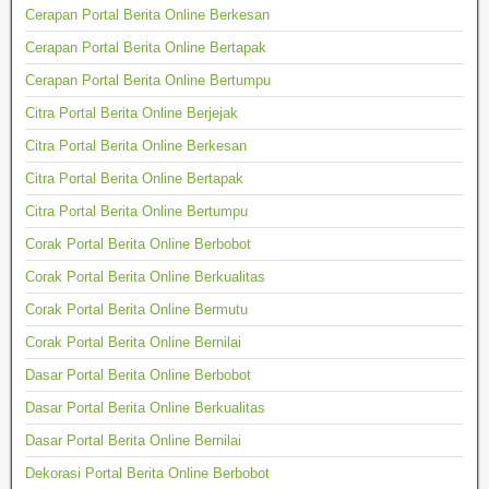
Cerapan Portal Berita Online Berkesan
Cerapan Portal Berita Online Bertapak
Cerapan Portal Berita Online Bertumpu
Citra Portal Berita Online Berjejak
Citra Portal Berita Online Berkesan
Citra Portal Berita Online Bertapak
Citra Portal Berita Online Bertumpu
Corak Portal Berita Online Berbobot
Corak Portal Berita Online Berkualitas
Corak Portal Berita Online Bermutu
Corak Portal Berita Online Bernilai
Dasar Portal Berita Online Berbobot
Dasar Portal Berita Online Berkualitas
Dasar Portal Berita Online Bernilai
Dekorasi Portal Berita Online Berbobot