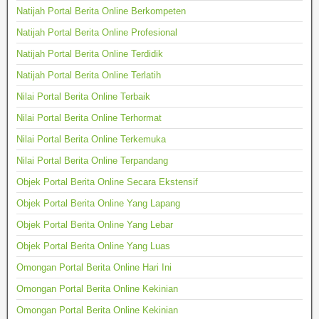
Natijah Portal Berita Online Berkompeten
Natijah Portal Berita Online Profesional
Natijah Portal Berita Online Terdidik
Natijah Portal Berita Online Terlatih
Nilai Portal Berita Online Terbaik
Nilai Portal Berita Online Terhormat
Nilai Portal Berita Online Terkemuka
Nilai Portal Berita Online Terpandang
Objek Portal Berita Online Secara Ekstensif
Objek Portal Berita Online Yang Lapang
Objek Portal Berita Online Yang Lebar
Objek Portal Berita Online Yang Luas
Omongan Portal Berita Online Hari Ini
Omongan Portal Berita Online Kekinian
Omongan Portal Berita Online Kekinian