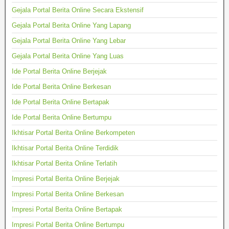
Gejala Portal Berita Online Secara Ekstensif
Gejala Portal Berita Online Yang Lapang
Gejala Portal Berita Online Yang Lebar
Gejala Portal Berita Online Yang Luas
Ide Portal Berita Online Berjejak
Ide Portal Berita Online Berkesan
Ide Portal Berita Online Bertapak
Ide Portal Berita Online Bertumpu
Ikhtisar Portal Berita Online Berkompeten
Ikhtisar Portal Berita Online Terdidik
Ikhtisar Portal Berita Online Terlatih
Impresi Portal Berita Online Berjejak
Impresi Portal Berita Online Berkesan
Impresi Portal Berita Online Bertapak
Impresi Portal Berita Online Bertumpu