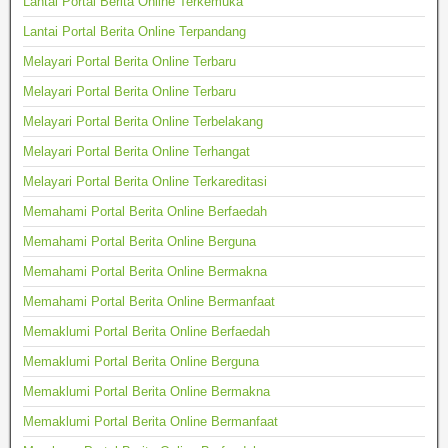
Lantai Portal Berita Online Terkemuka
Lantai Portal Berita Online Terpandang
Melayari Portal Berita Online Terbaru
Melayari Portal Berita Online Terbaru
Melayari Portal Berita Online Terbelakang
Melayari Portal Berita Online Terhangat
Melayari Portal Berita Online Terkareditasi
Memahami Portal Berita Online Berfaedah
Memahami Portal Berita Online Berguna
Memahami Portal Berita Online Bermakna
Memahami Portal Berita Online Bermanfaat
Memaklumi Portal Berita Online Berfaedah
Memaklumi Portal Berita Online Berguna
Memaklumi Portal Berita Online Bermakna
Memaklumi Portal Berita Online Bermanfaat