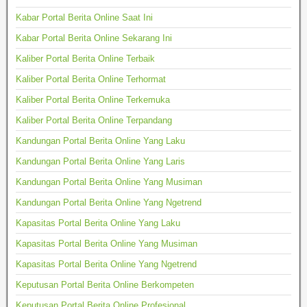
Kabar Portal Berita Online Saat Ini
Kabar Portal Berita Online Sekarang Ini
Kaliber Portal Berita Online Terbaik
Kaliber Portal Berita Online Terhormat
Kaliber Portal Berita Online Terkemuka
Kaliber Portal Berita Online Terpandang
Kandungan Portal Berita Online Yang Laku
Kandungan Portal Berita Online Yang Laris
Kandungan Portal Berita Online Yang Musiman
Kandungan Portal Berita Online Yang Ngetrend
Kapasitas Portal Berita Online Yang Laku
Kapasitas Portal Berita Online Yang Musiman
Kapasitas Portal Berita Online Yang Ngetrend
Keputusan Portal Berita Online Berkompeten
Keputusan Portal Berita Online Profesional