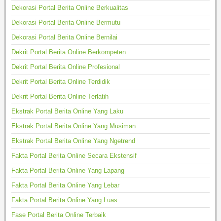
Dekorasi Portal Berita Online Berkualitas
Dekorasi Portal Berita Online Bermutu
Dekorasi Portal Berita Online Bernilai
Dekrit Portal Berita Online Berkompeten
Dekrit Portal Berita Online Profesional
Dekrit Portal Berita Online Terdidik
Dekrit Portal Berita Online Terlatih
Ekstrak Portal Berita Online Yang Laku
Ekstrak Portal Berita Online Yang Musiman
Ekstrak Portal Berita Online Yang Ngetrend
Fakta Portal Berita Online Secara Ekstensif
Fakta Portal Berita Online Yang Lapang
Fakta Portal Berita Online Yang Lebar
Fakta Portal Berita Online Yang Luas
Fase Portal Berita Online Terbaik