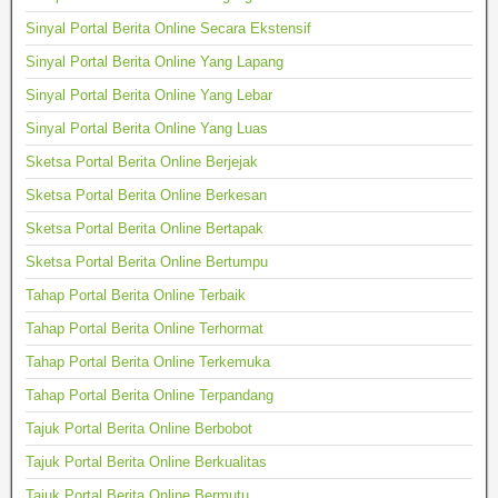
Sinyal Portal Berita Online Secara Ekstensif
Sinyal Portal Berita Online Yang Lapang
Sinyal Portal Berita Online Yang Lebar
Sinyal Portal Berita Online Yang Luas
Sketsa Portal Berita Online Berjejak
Sketsa Portal Berita Online Berkesan
Sketsa Portal Berita Online Bertapak
Sketsa Portal Berita Online Bertumpu
Tahap Portal Berita Online Terbaik
Tahap Portal Berita Online Terhormat
Tahap Portal Berita Online Terkemuka
Tahap Portal Berita Online Terpandang
Tajuk Portal Berita Online Berbobot
Tajuk Portal Berita Online Berkualitas
Tajuk Portal Berita Online Bermutu