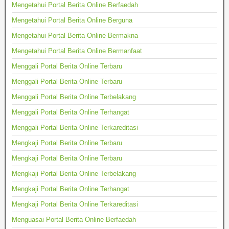
Mengetahui Portal Berita Online Berfaedah
Mengetahui Portal Berita Online Berguna
Mengetahui Portal Berita Online Bermakna
Mengetahui Portal Berita Online Bermanfaat
Menggali Portal Berita Online Terbaru
Menggali Portal Berita Online Terbaru
Menggali Portal Berita Online Terbelakang
Menggali Portal Berita Online Terhangat
Menggali Portal Berita Online Terkareditasi
Mengkaji Portal Berita Online Terbaru
Mengkaji Portal Berita Online Terbaru
Mengkaji Portal Berita Online Terbelakang
Mengkaji Portal Berita Online Terhangat
Mengkaji Portal Berita Online Terkareditasi
Menguasai Portal Berita Online Berfaedah