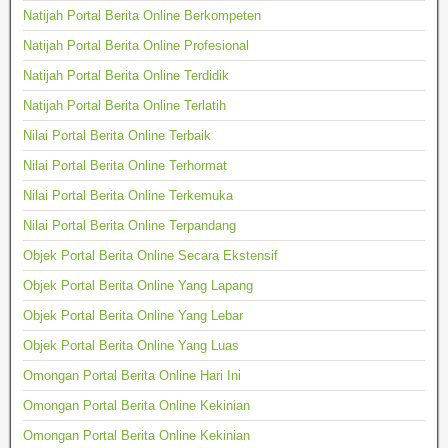
Natijah Portal Berita Online Berkompeten
Natijah Portal Berita Online Profesional
Natijah Portal Berita Online Terdidik
Natijah Portal Berita Online Terlatih
Nilai Portal Berita Online Terbaik
Nilai Portal Berita Online Terhormat
Nilai Portal Berita Online Terkemuka
Nilai Portal Berita Online Terpandang
Objek Portal Berita Online Secara Ekstensif
Objek Portal Berita Online Yang Lapang
Objek Portal Berita Online Yang Lebar
Objek Portal Berita Online Yang Luas
Omongan Portal Berita Online Hari Ini
Omongan Portal Berita Online Kekinian
Omongan Portal Berita Online Kekinian