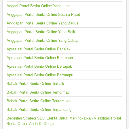
Anggai Portal Berita Online Yang Luas
Anggapan Portal Berita Online Secara Patut
Anggapan Portal Berita Online Yang Bagus
Anggapan Portal Berita Online Yang Baik
Anggapan Portal Berita Online Yang Cakap
Apresiasi Portal Berita Online Berjejak
Apresiasi Portal Berita Online Berkesan
Apresiasi Portal Berita Online Bertapak
Apresiasi Portal Berita Online Bertumpu
Babak Portal Berita Online Terbaik
Babak Portal Berita Online Terhormat
Babak Portal Berita Online Terkemuka
Babak Portal Berita Online Terpandang
Beginilah Strategi SEO Efektif Untuk Meningkatkan Visibilitas Portal
Berita Online Anda Di Google