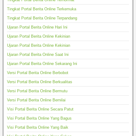
Tingkat Portal Berita Online Terkemuka
Tingkat Portal Berita Online Terpandang
Ujaran Portal Berita Online Hari Ini
Ujaran Portal Berita Online Kekinian
Ujaran Portal Berita Online Kekinian
Ujaran Portal Berita Online Saat Ini
Ujaran Portal Berita Online Sekarang Ini
Versi Portal Berita Online Berbobot
Versi Portal Berita Online Berkualitas
Versi Portal Berita Online Bermutu
Versi Portal Berita Online Bernilai
Visi Portal Berita Online Secara Patut
Visi Portal Berita Online Yang Bagus
Visi Portal Berita Online Yang Baik