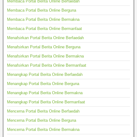
Membaca Portal Berita Online Berfaedah
Membaca Portal Berita Online Berguna
Membaca Portal Berita Online Bermakna
Membaca Portal Berita Online Bermanfaat
Menafsirkan Portal Berita Online Berfaedah
Menafsirkan Portal Berita Online Berguna
Menafsirkan Portal Berita Online Bermakna
Menafsirkan Portal Berita Online Bermanfaat
Menangkap Portal Berita Online Berfaedah
Menangkap Portal Berita Online Berguna
Menangkap Portal Berita Online Bermakna
Menangkap Portal Berita Online Bermanfaat
Mencerna Portal Berita Online Berfaedah
Mencerna Portal Berita Online Berguna
Mencerna Portal Berita Online Bermakna