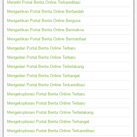
Meneliti Portal Berita Online Terkareditasi
Mengartikan Portal Berita Online Berfaedah
Mengartikan Portal Berita Online Berguna
Mengartikan Portal Berita Online Bermakna
Mengartikan Portal Berita Online Bermanfaat
Mengedari Portal Berita Online Terbaru
Mengedari Portal Berita Online Terbaru
Mengedari Portal Berita Online Terbelakang
Mengedari Portal Berita Online Terhangat
Mengedari Portal Berita Online Terkareditasi
Mengeksplorasi Portal Berita Online Terbaru
Mengeksplorasi Portal Berita Online Terbaru
Mengeksplorasi Portal Berita Online Terbelakang
Mengeksplorasi Portal Berita Online Terhangat
Mengeksplorasi Portal Berita Online Terkareditasi