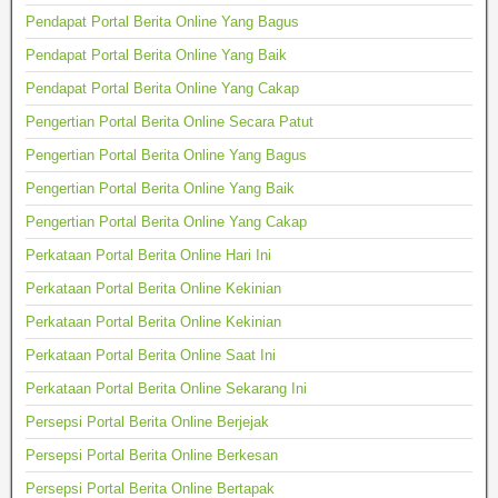
Pendapat Portal Berita Online Yang Bagus
Pendapat Portal Berita Online Yang Baik
Pendapat Portal Berita Online Yang Cakap
Pengertian Portal Berita Online Secara Patut
Pengertian Portal Berita Online Yang Bagus
Pengertian Portal Berita Online Yang Baik
Pengertian Portal Berita Online Yang Cakap
Perkataan Portal Berita Online Hari Ini
Perkataan Portal Berita Online Kekinian
Perkataan Portal Berita Online Kekinian
Perkataan Portal Berita Online Saat Ini
Perkataan Portal Berita Online Sekarang Ini
Persepsi Portal Berita Online Berjejak
Persepsi Portal Berita Online Berkesan
Persepsi Portal Berita Online Bertapak